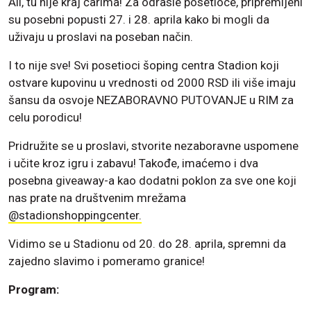
Ali, tu nije kraj čarima! Za odrasle posetioce, pripremljeni
su posebni popusti 27. i 28. aprila kako bi mogli da
uživaju u proslavi na poseban način.
I to nije sve! Svi posetioci šoping centra Stadion koji
ostvare kupovinu u vrednosti od 2000 RSD ili više imaju
šansu da osvoje NEZABORAVNO PUTOVANJE u RIM za
celu porodicu!
Pridružite se u proslavi, stvorite nezaboravne uspomene
i učite kroz igru i zabavu! Takođe, imaćemo i dva
posebna giveaway-a kao dodatni poklon za sve one koji
nas prate na društvenim mrežama
@stadionshoppingcenter.
Vidimo se u Stadionu od 20. do 28. aprila, spremni da
zajedno slavimo i pomeramo granice!
Program: