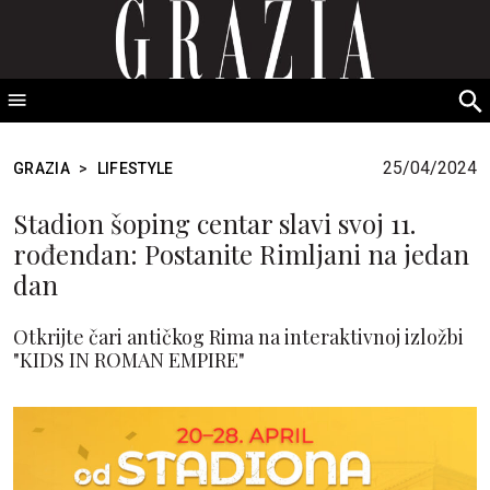
GRAZIA Srbija
S
fo
25/04/2024
GRAZIA
>
LIFESTYLE
Stadion šoping centar slavi svoj 11.
rođendan: Postanite Rimljani na jedan
dan
Otkrijte čari antičkog Rima na interaktivnoj izložbi
"KIDS IN ROMAN EMPIRE"