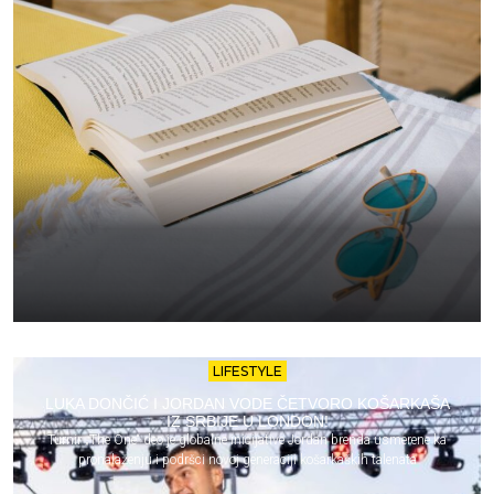
LIFESTYLE
LUKA DONČIĆ I JORDAN VODE ČETVORO KOŠARKAŠA
IZ SRBIJE U LONDON!
Turnir „The One“ deo je globalne inicijative Jordan brenda usmerene ka
pronalaženju i podršci novoj generaciji košarkaških talenata