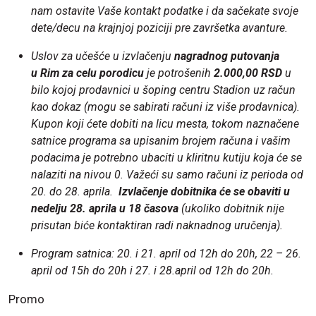
nam ostavite Vaše kontakt podatke i da sačekate svoje
dete/decu na krajnjoj poziciji pre završetka avanture.
Uslov za učešće u izvlačenju
nagradnog putovanja
u Rim za celu porodicu
je potrošenih
2.000,00 RSD
u
bilo kojoj prodavnici u šoping centru Stadion uz račun
kao dokaz (mogu se sabirati računi iz više prodavnica).
Kupon koji ćete dobiti na licu mesta, tokom naznačene
satnice programa sa upisanim brojem računa i vašim
podacima je potrebno ubaciti u kliritnu kutiju koja će se
nalaziti na nivou 0. Važeći su samo računi iz perioda od
20. do 28. aprila.
Izvlačenje dobitnika će se obaviti u
nedelju 28. aprila u 18 časova
(ukoliko dobitnik nije
prisutan biće kontaktiran radi naknadnog uručenja).
Program satnica: 20. i 21. april od 12h do 20h, 22 – 26.
april od 15h do 20h i 27. i 28.april od 12h do 20h.
Promo