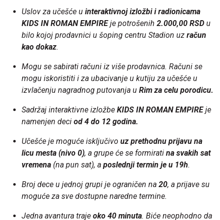
Uslov za učešće u
interaktivnoj izložbi i radionicama
KIDS IN ROMAN EMPIRE
je potrošenih
2.000,00 RSD
u
bilo kojoj prodavnici u šoping centru Stadion uz
račun
kao dokaz
.
Mogu se sabirati računi iz više prodavnica. Računi se
mogu iskoristiti i za ubacivanje u kutiju za učešće u
izvlačenju nagradnog putovanja u
Rim za celu porodicu.
Sadržaj interaktivne izložbe
KIDS IN ROMAN EMPIRE
je
namenjen deci
od 4 do 12 godina.
Učešće je moguće isključivo
uz prethodnu prijavu na
licu mesta (nivo 0)
, a grupe će se formirati
na svakih sat
vremena
(na pun sat), a
poslednji termin je u 19h
.
Broj dece u jednoj grupi je ograničen na
20
, a prijave su
moguće za sve dostupne naredne termine.
Jedna avantura traje
oko 40 minuta
. Biće neophodno da