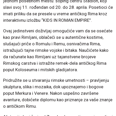
jednom posebnom mestu: šoping centru Stadion, koji
slavi svoj 11. rođendan od 20. do 28. aprila. Posetioci će
imati priliku da se presele u vreme antičkog Rima kroz
interaktivnu izložbu “KIDS IN ROMAN EMPIRE”.
Ovaj jedinstveni doživljaj omogućiće vam da se osećate
kao pravi Rimljani, oblačeći se u autentične kostime,
slušajući priče o Romulu i Remu, osnivačima Rima,
istražujući tajne rimske vojske i bitaka. Naučićete kako
da računate kao Rimljani uz tajanstvene brojeve
Rimskog carstva i istražite remek-dela antičkog Rima
poput Koloseuma i mitskih gladijatora.
Pridružite se u stvaranju rimske umetnosti – pravljenju
skulptura, slika i mozaika, dok upoznajemo i bogove
poput Merkura i Venere. Nakon uspešno završene
avanture, dobićete diplomu kao priznanje za vaše znanje
o antičkom Rimu.