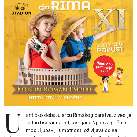
U
antičko doba, u srcu Rimskog carstva, živeo je
jedan hrabar narod, Rimljani. Njihova priča o
moći, ljubavi, i umetnosti oživljava se na