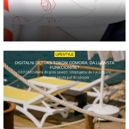
LIFESTYLE
DIGITALNI DETOKS TOKOM ODMORA: DA LI ZAISTA
FUNKCIONIŠE?
Od FOMO efekta do griže savesti: istražujemo da li je potpuno
isključenje zaista put do odmora