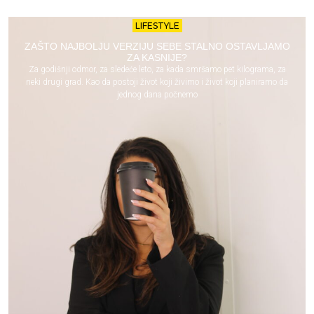
LIFESTYLE
ZAŠTO NAJBOLJU VERZIJU SEBE STALNO OSTAVLJAMO
ZA KASNIJE?
Za godišnji odmor, za sledeće leto, za kada smršamo pet kilograma, za
neki drugi grad. Kao da postoji život koji živimo i život koji planiramo da
jednog dana počnemo