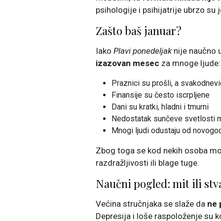
psihologije i psihijatrije ubrzo su j
Zašto baš januar?
Iako
Plavi ponedeljak
nije naučno u
izazovan mesec
za mnoge ljude:
Praznici su prošli, a svakodnev
Finansije su često iscrpljene
Dani su kratki, hladni i tmurni
Nedostatak sunčeve svetlosti m
Mnogi ljudi odustaju od novogodi
Zbog toga se kod nekih osoba mog
razdražljivosti ili blage tuge.
Naučni pogled: mit ili st
Većina stručnjaka se slaže da
ne 
Depresija i loše raspoloženje su k