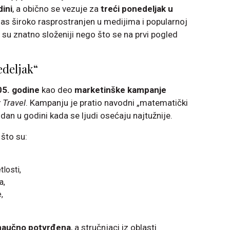
dini
, a obično se vezuje za
treći ponedeljak u
anas široko rasprostranjen u medijima i popularnoj
e su znatno složeniji nego što se na prvi pogled
edeljak“
5. godine
kao deo
marketinške kampanje
 Travel
. Kampanju je pratio navodni „matematički
 dan u godini kada se ljudi osećaju najtužnije.
 što su:
tlosti,
a,
,
 naučno potvrđena
, a stručnjaci iz oblasti