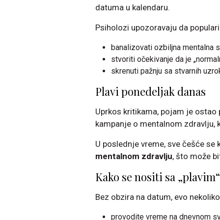
datuma u kalendaru.
Psiholozi upozoravaju da popular
banalizovati ozbiljna mentalna s
stvoriti očekivanje da je „normal
skrenuti pažnju sa stvarnih uzro
Plavi ponedeljak danas
Uprkos kritikama, pojam je ostao p
kampanje o mentalnom zdravlju, ka
U poslednje vreme, sve češće se k
mentalnom zdravlju
, što može bi
Kako se nositi sa „plavim
Bez obzira na datum, evo nekolik
provodite vreme na dnevnom sv