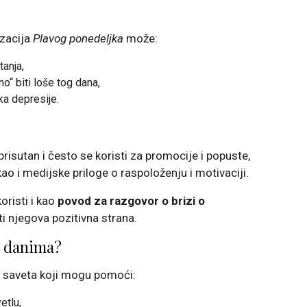
izacija
Plavog ponedeljka
može:
tanja,
no“ biti loše tog dana,
ka depresije.
risutan i često se koristi za promocije i popuste,
o i medijske priloge o raspoloženju i motivaciji.
oristi i kao
povod za razgovor o brizi o
ti njegova pozitivna strana.
“ danima?
o saveta koji mogu pomoći:
etlu,