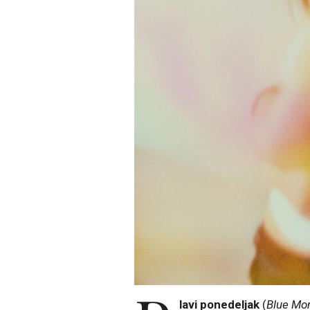
lavi ponedeljak
(
Blue Mo