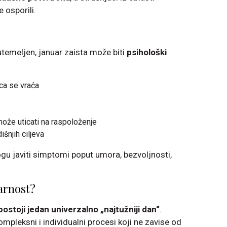
e osporili.
temeljen, januar zaista može biti
psihološki
ica se vraća
ože uticati na raspoloženje
šnjih ciljeva
u javiti simptomi poput umora, bezvoljnosti,
varnost?
postoji jedan univerzalno „najtužniji dan“
.
ompleksni i individualni procesi koji ne zavise od