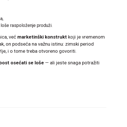
a,
loše raspoloženje produži.
nica, već
marketinški konstrukt
koji je vremenom
k, on podseća na važnu istinu: zimski period
je, i o tome treba otvoreno govoriti.
abost osećati se loše
— ali jeste snaga potražiti