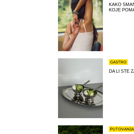
KAKO SMAN
KOJE POMA
GASTRO
DA LI STE
PUTOVANJA