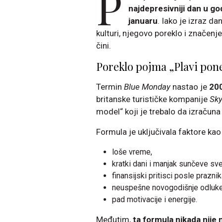
P
najdepresivniji dan u go
januaru
. Iako je izraz d
kulturi, njegovo poreklo i značenj
čini.
Poreklo pojma „Plavi pon
Termin
Blue Monday
nastao je
200
britanske turističke kompanije
Sky
model“ koji je trebalo da izračuna
Formula je uključivala faktore kao
loše vreme,
kratki dani i manjak sunčeve sve
finansijski pritisci posle praznik
neuspešne novogodišnje odluke
pad motivacije i energije.
Međutim,
ta formula nikada nije