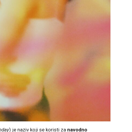
nday
) je naziv koji se koristi za
navodno