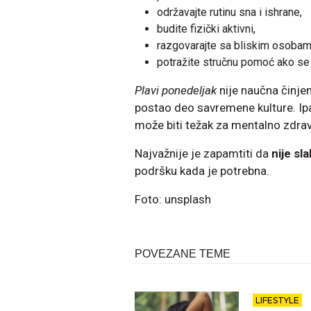
održavajte rutinu sna i ishrane,
budite fizički aktivni,
razgovarajte sa bliskim osobam
potražite stručnu pomoć ako se 
Plavi ponedeljak
nije naučna činje
postao deo savremene kulture. Ipa
može biti težak za mentalno zdravl
Najvažnije je zapamtiti da
nije sl
podršku kada je potrebna.
Foto: unsplash
POVEZANE TEME
LIFESTYLE