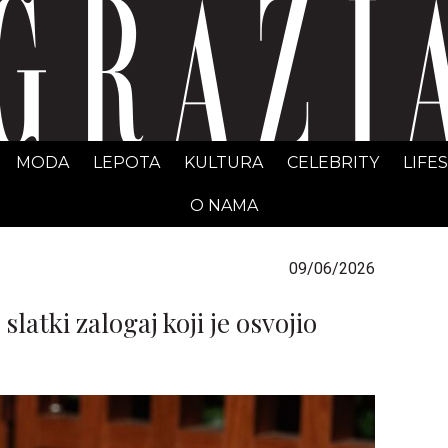
GRAZIA Srbija
MODA
LEPOTA
KULTURA
CELEBRITY
LIFE
O NAMA
09/06/2026
latki zalogaj koji je osvojio