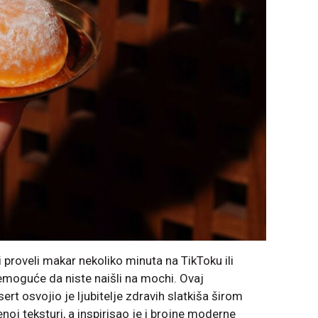
 proveli makar nekoliko minuta na TikToku ili
emoguće da niste naišli na mochi. Ovaj
sert osvojio je ljubitelje zdravih slatkiša širom
noj teksturi, a inspirisao je i brojne moderne