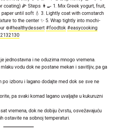
 coating) 🌽 Steps 👩‍🍳 1. Mix Greek yogurt, fruit,
paper until soft 💧 3. Lightly coat with cornstarch
xture to the center ✨ 5. Wrap tightly into mochi-
ur ❄️
#healthydessert
#foodtok
#easycooking
132132130
 je jednostavna i ne oduzima mnogo vremena.
u mlaku vodu dok ne postane mekan i savitljiv, pa ga
m po izboru i lagano dodajte med dok se sve ne
vorite, pa svaki komad lagano uvaljajte u kukuruzni
sat vremena, dok ne dobiju čvrstu, osvežavajuću
 ih ostavite na sobnoj temperaturi.