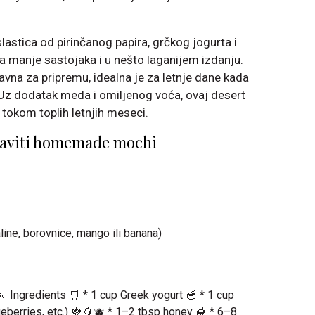
lastica od pirinčanog papira, grčkog jogurta i
 sa manje sastojaka i u nešto laganijem izdanju.
vna za pripremu, idealna je za letnje dane kada
. Uz dodatak meda i omiljenog voća, ovaj desert
 tokom toplih letnjih meseci.
aviti homemade mochi
line, borovnice, mango ili banana)
 Ingredients 🛒 * 1 cup Greek yogurt 🥣 * 1 cup
ueberries, etc.) 🍓🥭🫐 * 1–2 tbsp honey 🍯 * 6–8