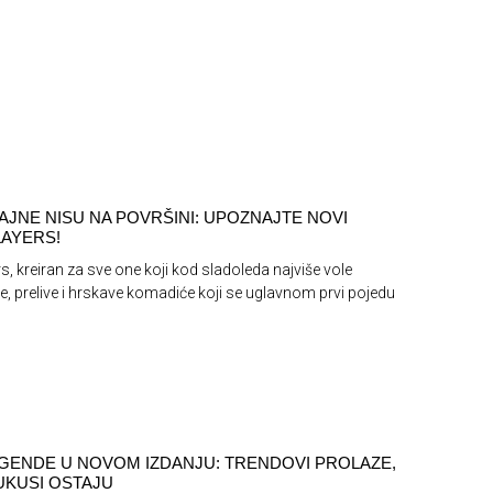
AJNE NISU NA POVRŠINI: UPOZNAJTE NOVI
AYERS!
s, kreiran za sve one koji kod sladoleda najviše vole
e, prelive i hrskave komadiće koji se uglavnom prvi pojedu
GENDE U NOVOM IZDANJU: TRENDOVI PROLAZE,
 UKUSI OSTAJU