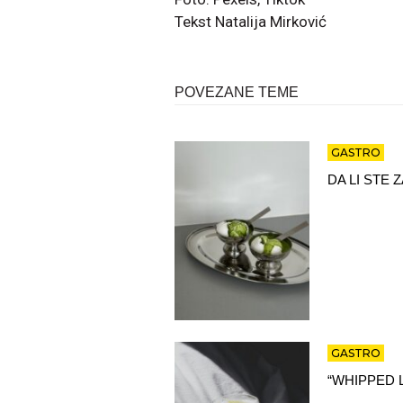
Tekst Natalija Mirković
POVEZANE TEME
GASTRO
DA LI STE
GASTRO
“WHIPPED 