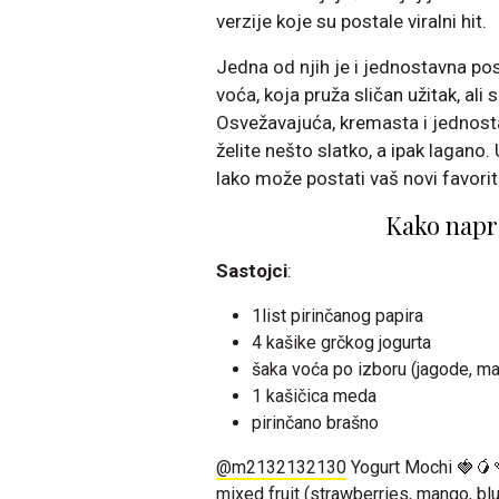
verzije koje su postale viralni hit.
Jedna od njih je i jednostavna pos
voća, koja pruža sličan užitak, ali
Osvežavajuća, kremasta i jednosta
želite nešto slatko, a ipak lagano
lako može postati vaš novi favorit
Kako napr
Sastojci
:
1list pirinčanog papira
4 kašike grčkog jogurta
šaka voća po izboru (jagode, ma
1 kašičica meda
pirinčano brašno
@m2132132130
Yogurt Mochi 🍓🥭🍡
mixed fruit (strawberries, mango, bl