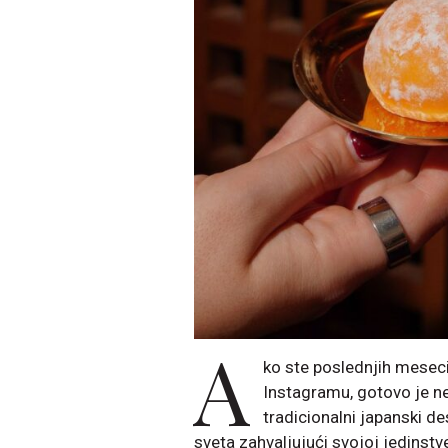
A
ko ste poslednjih meseci
Instagramu, gotovo je n
tradicionalni japanski de
sveta zahvaljujući svojoj jedinstve