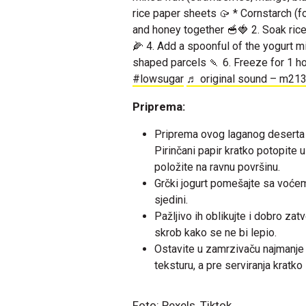
rice paper sheets 🥠 * Cornstarch (for
and honey together 🥣🍓 2. Soak rice 
🌽 4. Add a spoonful of the yogurt mi
shaped parcels 🍡 6. Freeze for 1 ho
#lowsugar
♬ original sound – m2
Priprema:
Priprema ovog laganog deserta
Pirinčani papir kratko potopite 
položite na ravnu površinu.
Grčki jogurt pomešajte sa voće
sjedini.
Pažljivo ih oblikujte i dobro zat
skrob kako se ne bi lepio.
Ostavite u zamrzivaču najmanje 
teksturu, a pre serviranja kratko
Foto: Pexels, Tiktok