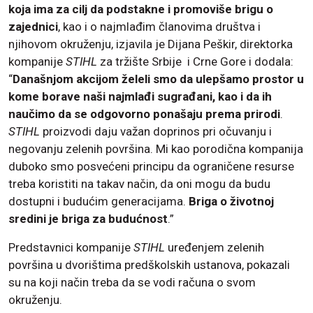
koja ima za cilj da podstakne i promoviše brigu o
zajednici
, kao i o najmlađim članovima društva i
njihovom okruženju, izjavila je Dijana Peškir, direktorka
kompanije
STIHL
za tržište Srbije i Crne Gore i dodala:
“
Današnjom akcijom želeli smo da ulepšamo prostor u
kome borave naši najmlađi sugrađani, kao i da ih
naučimo da se odgovorno ponašaju prema prirodi
.
STIHL
proizvodi daju važan doprinos pri očuvanju i
negovanju zelenih površina. Mi kao porodična kompanija
duboko smo posvećeni principu da ograničene resurse
treba koristiti na takav način, da oni mogu da budu
dostupni i budućim generacijama.
Briga o životnoj
sredini je briga za budućnost
.”
Predstavnici kompanije
STIHL
uređenjem zelenih
površina u dvorištima predškolskih ustanova, pokazali
su na koji način treba da se vodi računa o svom
okruženju.