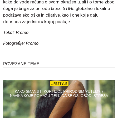
kako da vode računa o svom okruženju, ali i o tome zbog
čega je briga za prirodu bitna.
STIHL
globalno i lokalno
podržava ekološke inicijative, kao i one koje daju
doprinos zajednici u kojoj posluje.
Tekst: Promo
Fotografije: Promo
POVEZANE TEME
LIFESTYLE
KAKO SMANJITI KORTIZOL PRIRODNIM PUTEM? 7
NAVIKA KOJE POMAŽU TELU DA SE OSLOBODI STRESA