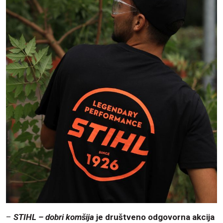
–
STIHL – dobri komšija
je društveno odgovorna akcija