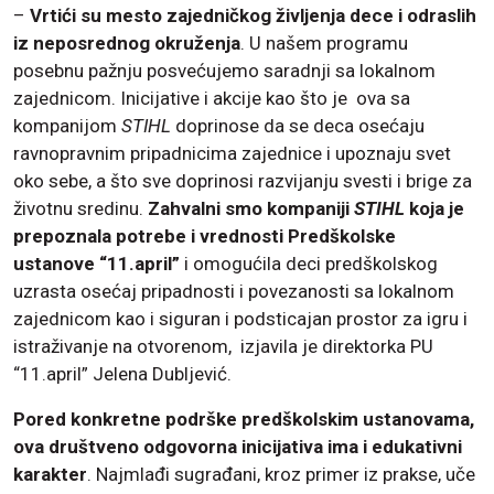
–
Vrtići su mesto zajedničkog življenja dece i odraslih
iz neposrednog okruženja
. U našem programu
posebnu pažnju posvećujemo saradnji sa lokalnom
zajednicom. Inicijative i akcije kao što je ova sa
kompanijom
STIHL
doprinose da se deca osećaju
ravnopravnim pripadnicima zajednice i upoznaju svet
oko sebe, a što sve doprinosi razvijanju svesti i brige za
životnu sredinu.
Zahvalni smo kompaniji
STIHL
koja je
prepoznala potrebe i vrednosti Predškolske
ustanove “11.april”
i omogućila deci predškolskog
uzrasta osećaj pripadnosti i povezanosti sa lokalnom
zajednicom kao i siguran i podsticajan prostor za igru i
istraživanje na otvorenom, izjavila je direktorka PU
“11.april” Jelena Dubljević.
Pored konkretne podrške predškolskim ustanovama,
ova društveno odgovorna inicijativa ima i edukativni
karakter
. Najmlađi sugrađani, kroz primer iz prakse, uče