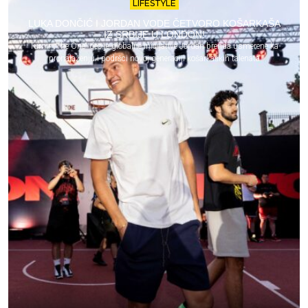
LIFESTYLE
LUKA DONČIĆ I JORDAN VODE ČETVORO KOŠARKAŠA
IZ SRBIJE U LONDON!
Turnir „The One“ deo je globalne inicijative Jordan brenda usmerene ka
pronalaženju i podršci novoj generaciji košarkaških talenata