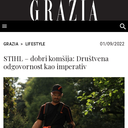
GRAZIA Srbija
S
fo
01/09/2022
GRAZIA
>
LIFESTYLE
STIHL – dobri komšija: Društvena
odgovornost kao imperativ