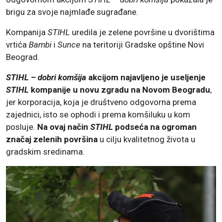
brigu za svoje najmlađe sugrađane.
Kompanija
STIHL
uredila je zelene površine u dvorištima
vrtića
Bambi
i
Sunce
na teritoriji Gradske opštine Novi
Beograd.
STIHL – dobri komšija
akcijom najavljeno je useljenje
STIHL
kompanije u novu zgradu na Novom Beogradu
,
jer korporacija, koja je društveno odgovorna prema
zajednici, isto se ophodi i prema komšiluku u kom
posluje.
Na ovaj način
STIHL
podseća na ogroman
značaj zelenih površina
u cilju kvalitetnog života u
gradskim sredinama.