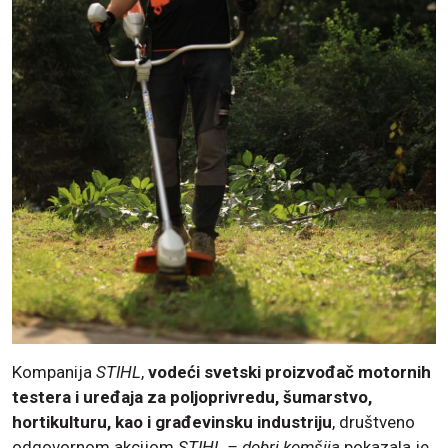
Kompanija
STIHL
,
vodeći svetski proizvođač motornih
testera i uređaja za poljoprivredu, šumarstvo,
hortikulturu, kao i građevinsku industriju
, društveno
odgovornom akcijom
STIHL – dobri komšija
pokazala je