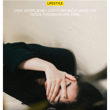
LIFESTYLE
UVEK ISCRPLJENE? ZAŠTO HRONIČNI UMOR SVE
ČEŠĆE POGAĐA MLADE ŽENE