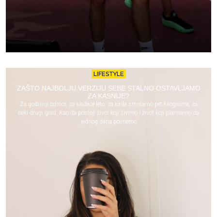
LIFESTYLE
ZAŠTO NAJBOLJU VERZIJU SEBE STALNO OSTAVLJAMO
ZA KASNIJE?
Za godišnji odmor, za sledeće leto, za kada smršamo pet kilograma, za
neki drugi grad. Kao da postoji život koji živimo i život koji planiramo da
jednog dana počnemo