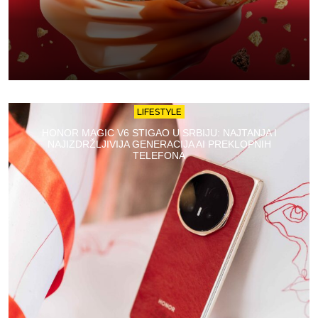
LIFESTYLE
HONOR MAGIC V6 STIGAO U SRBIJU: NAJTANJA I
NAJIZDRŽLJIVIJA GENERACIJA AI PREKLOPNIH
TELEFONA