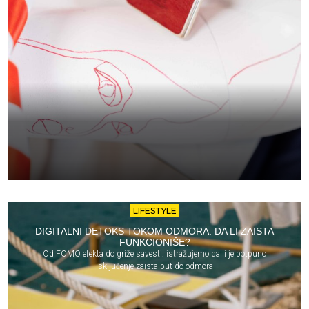
LIFESTYLE
DIGITALNI DETOKS TOKOM ODMORA: DA LI ZAISTA
FUNKCIONIŠE?
Od FOMO efekta do griže savesti: istražujemo da li je potpuno
isključenje zaista put do odmora