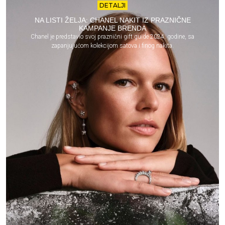
DETALJI
NA LISTI ŽELJA: CHANEL NAKIT IZ PRAZNIČNE
KAMPANJE BRENDA
Chanel je predstavio svoj praznični gift guide 2024. godine, sa
zapanjujućom kolekcijom satova i finog nakita.