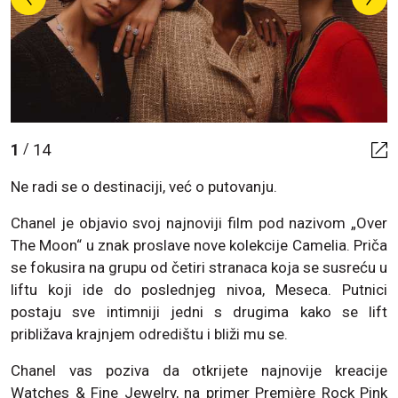
1
14
/
Ne radi se o destinaciji, već o putovanju.
Chanel je objavio svoj najnoviji film pod nazivom „Over
The Moon“ u znak proslave nove kolekcije Camelia. Priča
se fokusira na grupu od četiri stranaca koja se susreću u
liftu koji ide do poslednjeg nivoa, Meseca. Putnici
postaju sve intimniji jedni s drugima kako se lift
približava krajnjem odredištu i bliži mu se.
Chanel vas poziva da otkrijete najnovije kreacije
Watches & Fine Jewelry, na primer Première Rock Pink