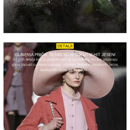
DETALJI
GLAV(N)A PRIČA: ŠEŠIRI SU APSOLUTNI HIT JESENI
Od svih detalja koji su predstavljeni za ovu sezonu, oni koji urašavaju
glavu izazvali su najveću pažnju. Od kapa, fantomki, moskovki, šešira,
kaubojskih šešira, pa do fedora...