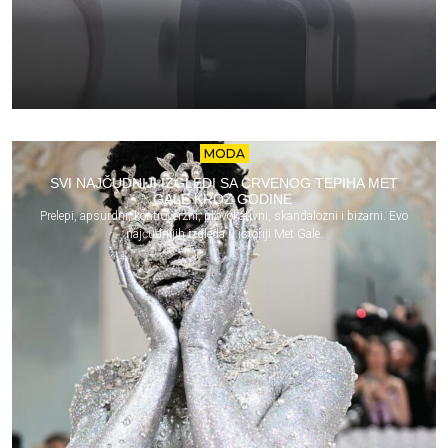
MODA
SVI NAJČUDNIJI IZGLEDI SA CRVENOG TEPIHA MET
GALE KROZ GODINE
Prelepi, apsurdni, kontroverzni, provokativni, skandalozni i bizarni. Evo
najčudnijih izgleda u istoriji Met Gale.