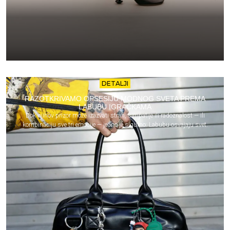
DETALJI
RAZOTKRIVAMO OPSESIJU MODNOG SVETA PREMA
LABUBU IGRAČKAMA
Dok njihov prizor može izazvati strah, simpatije ili radoznalost — ili
kombinaciju sve tri emocije — jedno je sigurno: Labubu osvajaju svet.