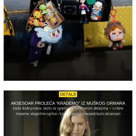
DETALJI
AKSESOAR PROLEĆA “KRADEMO” IZ MUŠKOG ORMARA
Kada dođe proleće, često se igramo sa ženstvenim detaljima – svilene
marame, elegantne ogrlice i broševi postaju nezaobilazni aksesoari