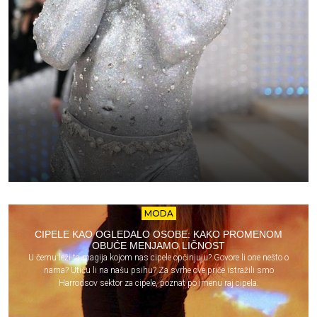
MODA
CIPELE KAO OGLEDALO OSOBE: KAKO PROMENOM
OBUĆE MENJAMO LIČNOST
U čemu leži ta magija kojom nas cipele opčinjuju? Govore li one nešto o
nama? Utiču li na našu psihu? Za svrhe ove priče istražili smo
Harrodsov sektor za cipele, poznat po imenu raj cipela.