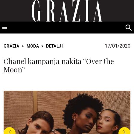
GRAZIA Srbija
S
fo
17/01/2020
GRAZIA
>
MODA
>
DETALJI
Chanel kampanja nakita “Over the
Moon”