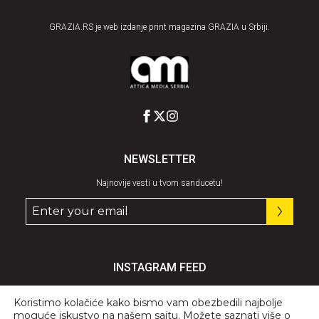
GRAZIA.RS je web izdanje print magazina GRAZIA u Srbiji.
NEWSLETTER
Najnovije vesti u tvom sanducetu!
INSTAGRAM FEED
Pratite nas
@graziaserbia
Koristimo kolačiće kako bismo vam obezbedili najbolje
moguće iskustvo na našem sajtu. Možete saznati više o