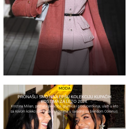
MODA
PRONAŠLI SMO NAJLEPŠU KOLEKCIJU KUPAĆIH
KOSTIMA ZA LETO 2024.
Kristina Milian, poznata pevačica, glumica i producentkinja, ulazi u leto
sa novom kolekcijom kupaćih kostima u saradnji sa brendom Oceanus.