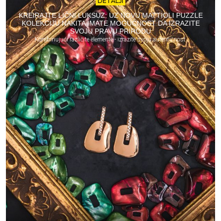
DETALJI
KREIRAJTE LIČNI LUKSUZ: UZ NOVU MATTIOLI PUZZLE
KOLEKCIJU NAKITA IMATE MOGUĆNOST DA IZRAZITE
SVOJU PRAVU PRIRODU
Kombinujući različite elemente - izrazite svoju autentičnost.