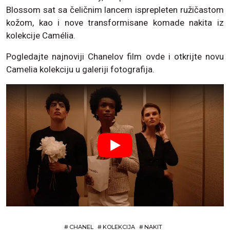
Blossom sat sa čeličnim lancem isprepleten ružičastom
kožom, kao i nove transformisane komade nakita iz
kolekcije Camélia.
Pogledajte najnoviji Chanelov film ovde i otkrijte novu
Camelia kolekciju u galeriji fotografija.
#
CHANEL
#
KOLEKCIJA
#
NAKIT