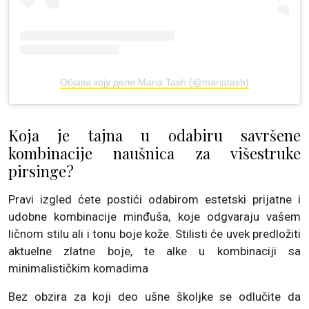
Објава коју дели Maria Tash (@mariatash)
Koja je tajna u odabiru savršene
kombinacije naušnica za višestruke
pirsinge?
Pravi izgled ćete postići odabirom estetski prijatne i
udobne kombinacije minđuša, koje odgvaraju vašem
ličnom stilu ali i tonu boje kože. Stilisti će uvek predložiti
aktuelne zlatne boje, te alke u kombinaciji sa
minimalističkim komadima
Bez obzira za koji deo ušne školjke se odlučite da