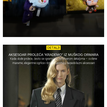
DETALJI
AKSESOAR PROLEĆA “KRADEMO” IZ MUŠKOG ORMARA
Kada dođe proleće, često se igramo sa ženstvenim detaljima – svilene
marame, elegantne ogrlice i broševi postaju nezaobilazni aksesoari