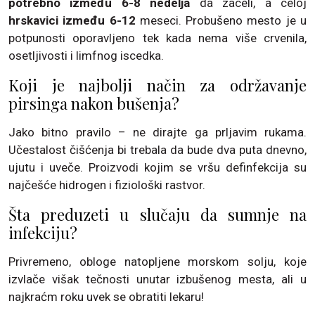
potrebno između 6-8 nedelja
da zaceli, a celoj
hrskavici između 6-12
meseci. Probušeno mesto je u
potpunosti oporavljeno tek kada nema više crvenila,
osetljivosti i limfnog iscedka.
Koji je najbolji način za održavanje
pirsinga nakon bušenja?
Jako bitno pravilo – ne dirajte ga prljavim rukama.
Učestalost čišćenja bi trebala da bude dva puta dnevno,
ujutu i uveče. Proizvodi kojim se vršu definfekcija su
najčešće hidrogen i fiziološki rastvor.
Šta preduzeti u slučaju da sumnje na
infekciju?
Privremeno, obloge natopljene morskom solju, koje
izvlače višak tečnosti unutar izbušenog mesta, ali u
najkraćm roku uvek se obratiti lekaru!