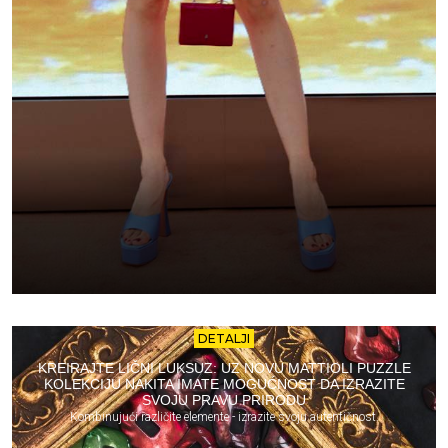
DETALJI
KREIRAJTE LIČNI LUKSUZ: UZ NOVU MATTIOLI PUZZLE
KOLEKCIJU NAKITA IMATE MOGUĆNOST DA IZRAZITE
SVOJU PRAVU PRIRODU
Kombinujući različite elemente - izrazite svoju autentičnost.