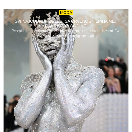
MODA
SVI NAJČUDNIJI IZGLEDI SA CRVENOG TEPIHA MET
GALE KROZ GODINE
Prelepi, apsurdni, kontroverzni, provokativni, skandalozni i bizarni. Evo
najčudnijih izgleda u istoriji Met Gale.