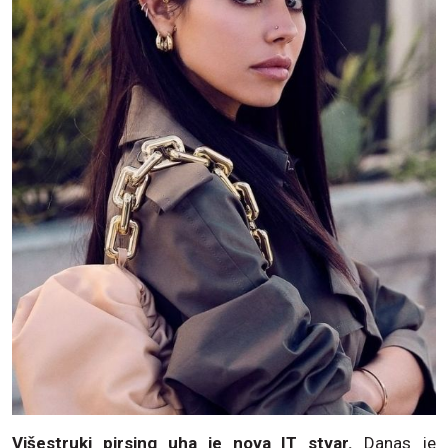
Višestruki pirsing uha je nova IT stvar.
Danas je