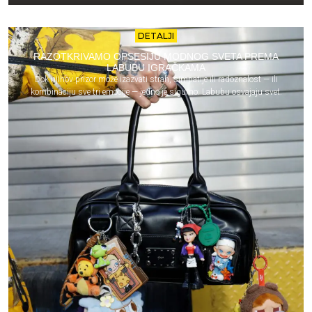
DETALJI
RAZOTKRIVAMO OPSESIJU MODNOG SVETA PREMA
LABUBU IGRAČKAMA
Dok njihov prizor može izazvati strah, simpatije ili radoznalost — ili
kombinaciju sve tri emocije — jedno je sigurno: Labubu osvajaju svet.