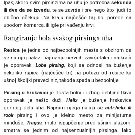
Ipak, skoro svim pirsinzima na uhu je potrebna
sekunda
ili dve da se izvedu
, te se završe i pre nego što ljudi to
obično očekuju. Na kraju najčešće taj bol porede sa
ubodom komarca, ili igle pri vađenju krvi.
Rangiranje bola svakog pirsinga uha
Resica
je jedna od najbezbolnijih mesta s obzirom da
se na njoj nalazi najmanje nervnih završetaka i najkraći
je oporavak.
Lobe pirsing
, koji se odnosi na bušenje
nekoliko rupica (najčešće tri) na potezu od resice ka
ušnoj školjki praveći niz, takođe spada u bezbolnije.
Pirsing u hrskavici
je dosta bolniji i zbog debljine tkiva
oporavak je nešto duži.
Helix
je bušenje hrskavice
gornjeg dela uha. Napram njega nalazi se
anti-helix ili
rook
pirsing i ovo je idelno mesto za minijaturne
minđuše.
Tragus,
malo ispupčenje pred ušnim ulazom,
smatra se jednim od najsenzualnijih pirsinga. Iako