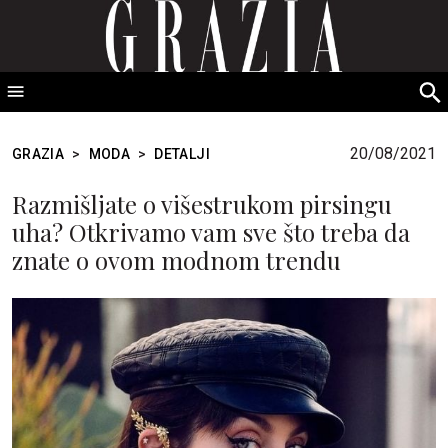
GRAZIA Srbija
S
fo
20/08/2021
GRAZIA
>
MODA
>
DETALJI
Razmišljate o višestrukom pirsingu
uha? Otkrivamo vam sve što treba da
znate o ovom modnom trendu