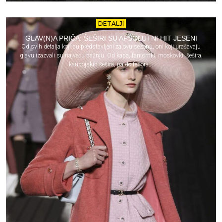
DETALJI
GLAV(N)A PRIČA: ŠEŠIRI SU APSOLUTNI HIT JESENI
Od svih detalja koji su predstavljeni za ovu sezonu, oni koji urašavaju
glavu izazvali su najveću pažnju. Od kapa, fantomki, moskovki, šešira,
kaubojskih šešira, pa do fedora...