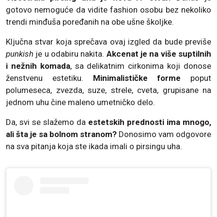
gotovo nemoguće da vidite fashion osobu bez nekoliko
trendi minđuša poređanih na obe ušne školjke.
Ključna stvar koja sprečava ovaj izgled da bude previše
punkish
je u odabiru nakita.
Akcenat je na više suptilnih
i nežnih komada
, sa delikatnim cirkonima koji donose
ženstvenu estetiku.
Minimalističke forme
poput
polumeseca, zvezda, suze, strele, cveta, grupisane na
jednom uhu čine maleno umetničko delo.
Da, svi se slažemo da
estetskih prednosti ima mnogo,
ali šta je sa bolnom stranom?
Donosimo vam odgovore
na sva pitanja koja ste ikada imali o pirsingu uha.