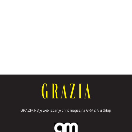
GRAZIA.RS je web izdanje print magazina GRAZIA u Srbiji.