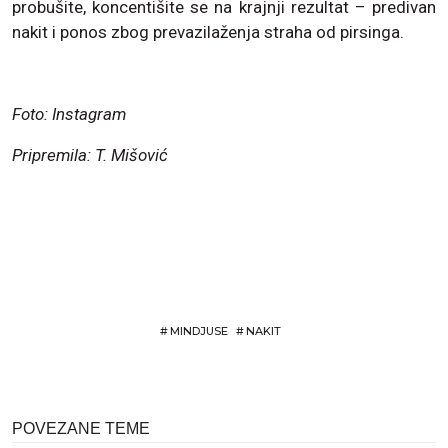
probušite, koncentišite se na krajnji rezultat – predivan
nakit i ponos zbog prevazilaženja straha od pirsinga.
Foto: Instagram
Pripremila: T. Mišović
#
MINDJUSE
#
NAKIT
POVEZANE TEME