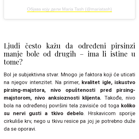
Објава коју дели Maria Tash (@mariatash)
Ljudi često kažu da određeni pirsinzi
manje bole od drugih – ima li istine u
tome?
Bol je subjektivna stvar. Mnogo je faktora koji će uticati
na njegov intenzitet. Na primer,
kvalitet igle, iskustvo
pirsing-majstora, nivo opuštenosti pred pirsing-
majstorom, nivo anksioznosti klijenta.
Takođe, nivo
bola na određenoj površini tela zavisiće od toga
koliko
su nervi gusti a tkivo debelo
. Hrskavicom sporije
cirkuliše krv, nego u tkivu resice pa joj je potrebno duže
da se oporavi.