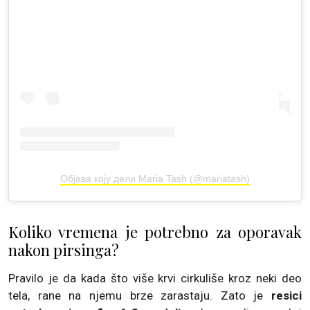
Објава коју дели Maria Tash (@mariatash)
Koliko vremena je potrebno za oporavak
nakon pirsinga?
Pravilo je da kada što više krvi cirkuliše kroz neki deo
tela, rane na njemu brze zarastaju. Zato je
resici