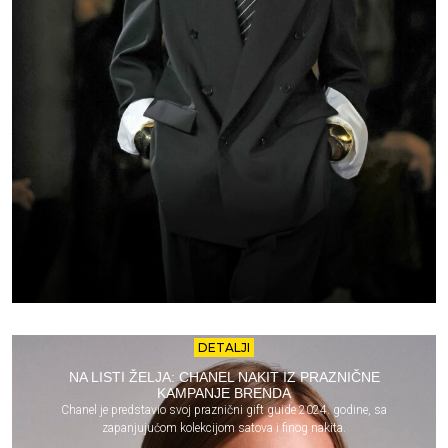
DETALJI
NA LISTI ŽELJA: CHANEL NAKIT IZ PRAZNIČNE
KAMPANJE BRENDA
Chanel je predstavio svoj praznični gift guide 2024. godine, sa
zapanjujućom kolekcijom satova i finog nakita.