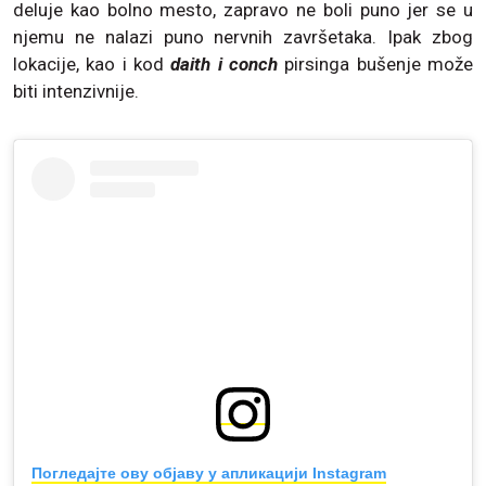
deluje kao bolno mesto, zapravo ne boli puno jer se u
njemu ne nalazi puno nervnih završetaka. Ipak zbog
lokacije, kao i kod
daith i conch
pirsinga bušenje može
biti intenzivnije.
Погледајте ову објаву у апликацији Instagram