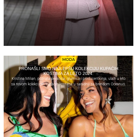
MODA
PRONAŠLI SMO NAJLEPŠU KOLEKCIJU KUPAĆIH
KOSTIMA ZA LETO 2024.
Kristina Milian, poznata pevačica, glumica i producentkinja, ulazi u leto
sa novom kolekcijom kupaćih kostima u saradnji sa brendom Oceanus.