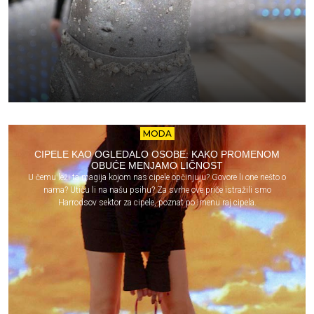
MODA
CIPELE KAO OGLEDALO OSOBE: KAKO PROMENOM
OBUĆE MENJAMO LIČNOST
U čemu leži ta magija kojom nas cipele opčinjuju? Govore li one nešto o
nama? Utiču li na našu psihu? Za svrhe ove priče istražili smo
Harrodsov sektor za cipele, poznat po imenu raj cipela.