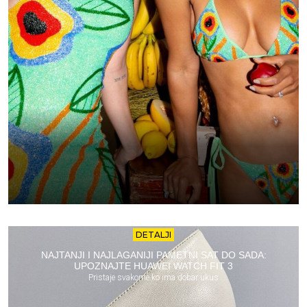
DETALJI
NAJTANJI I NAJLAGANIJI PAMETNI SAT DO SADA:
UPOZNAJTE HUAWEI WATCH FIT 3
Pristaje svakome ko ima dobar ukus