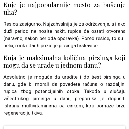
Koje je najpopularnije mesto za bušenje
uha?
Resica zasigurno. Najzahvalnija je za održavanje, a i ako
duži period ne nosite nakit, rupica će ostati otvorena
(naravno, nakon perioda oporavka). Pored resice, to su i
helix, rook i daith pozicije pirsinga hrskavice.
Koja je maksimalna količina pirsinga koji
mogu da se urade u jednom danu?
Apsolutno je moguće da uradite i do šest pirsinga u
danu, gde bi morali da povedete računa o razdaljini
rupica zbog potencijalnih otoka. Takođe u slučaju
višestrukog pirsinga u danu, preporuka je dopuniti
ishranu multivitaminima sa cinkom, koji pomaže bržu
regeneraciju tkiva.