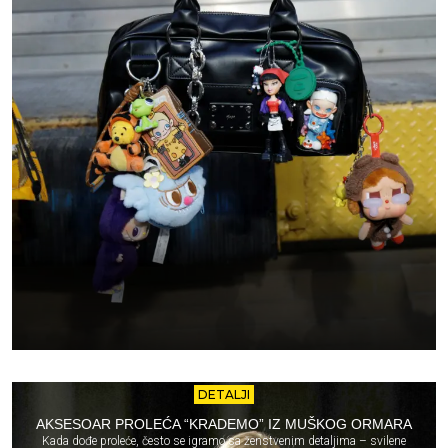
DETALJI
AKSESOAR PROLEĆA “KRADEMO” IZ MUŠKOG ORMARA
Kada dođe proleće, često se igramo sa ženstvenim detaljima – svilene