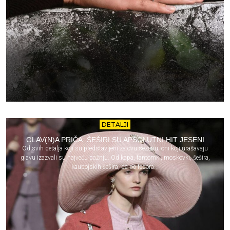
DETALJI
GLAV(N)A PRIČA: ŠEŠIRI SU APSOLUTNI HIT JESENI
Od svih detalja koji su predstavljeni za ovu sezonu, oni koji urašavaju
glavu izazvali su najveću pažnju. Od kapa, fantomki, moskovki, šešira,
kaubojskih šešira, pa do fedora...