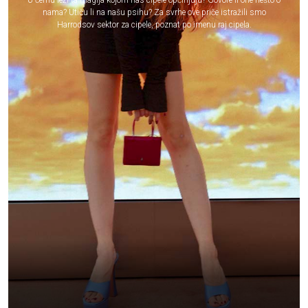
U čemu leži ta magija kojom nas cipele opčinjuju? Govore li one nešto o
nama? Utiču li na našu psihu? Za svrhe ove priče istražili smo
Harrodsov sektor za cipele, poznat po imenu raj cipela.