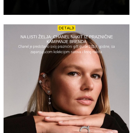
DETALJI
NA LISTI ŽELJA: CHANEL NAKIT IZ PRAZNIČNE
KAMPANJE BRENDA
Chanel je predstavio svoj praznični gift guide 2024. godine, sa
zapanjujućom kolekcijom satova i finog nakita.