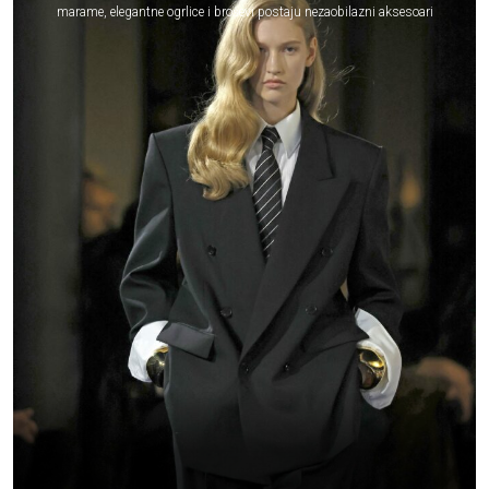
marame, elegantne ogrlice i broševi postaju nezaobilazni aksesoari