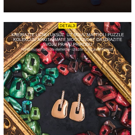
DETALJI
KREIRAJTE LIČNI LUKSUZ: UZ NOVU MATTIOLI PUZZLE
KOLEKCIJU NAKITA IMATE MOGUĆNOST DA IZRAZITE
SVOJU PRAVU PRIRODU
Kombinujući različite elemente - izrazite svoju autentičnost.