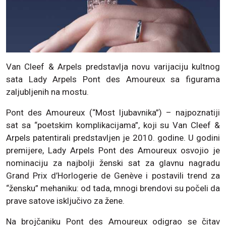
Van Cleef & Arpels predstavlja novu varijaciju kultnog
sata Lady Arpels Pont des Amoureux sa figurama
zaljubljenih na mostu.
Pont des Amoureux (“Most ljubavnika”) – najpoznatiji
sat sa “poetskim komplikacijama”, koji su Van Cleef &
Arpels patentirali predstavljen je 2010. godine. U godini
premijere, Lady Arpels Pont des Amoureux osvojio je
nominaciju za najbolji ženski sat za glavnu nagradu
Grand Prix d’Horlogerie de Genève i postavili trend za
“žensku” mehaniku: od tada, mnogi brendovi su počeli da
prave satove isključivo za žene.
Na brojčaniku Pont des Amoureux odigrao se čitav