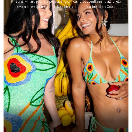
Kristina Milian, poznata pevačica, glumica i producentkinja, ulazi u leto
sa novom kolekcijom kupaćih kostima u saradnji sa brendom Oceanus.