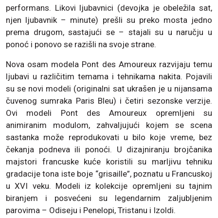
performans. Likovi ljubavnici (devojka je obeležila sat,
njen ljubavnik – minute) prešli su preko mosta jedno
prema drugom, sastajući se – stajali su u naručju u
ponoć i ponovo se razišli na svoje strane.
Nova osam modela Pont des Amoureux razvijaju temu
ljubavi u različitim temama i tehnikama nakita. Pojavili
su se novi modeli (originalni sat ukrašen je u nijansama
čuvenog sumraka Paris Bleu) i četiri sezonske verzije.
Ovi modeli Pont des Amoureux opremljeni su
animiranim modulom, zahvaljujući kojem se scena
sastanka može reprodukovati u bilo koje vreme, bez
čekanja podneva ili ponoći. U dizajniranju brojčanika
majstori francuske kuće koristili su marljivu tehniku
gradacije tona iste boje “grisaille”, poznatu u Francuskoj
u XVI veku. Modeli iz kolekcije opremljeni su tajnim
biranjem i posvećeni su legendarnim zaljubljenim
parovima – Odiseju i Penelopi, Tristanu i Izoldi.