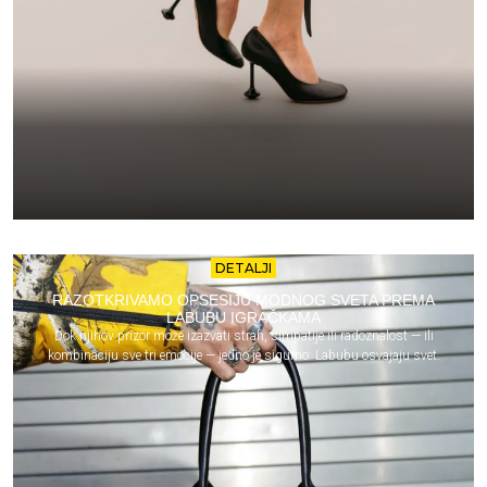
DETALJI
RAZOTKRIVAMO OPSESIJU MODNOG SVETA PREMA
LABUBU IGRAČKAMA
Dok njihov prizor može izazvati strah, simpatije ili radoznalost — ili
kombinaciju sve tri emocije — jedno je sigurno: Labubu osvajaju svet.