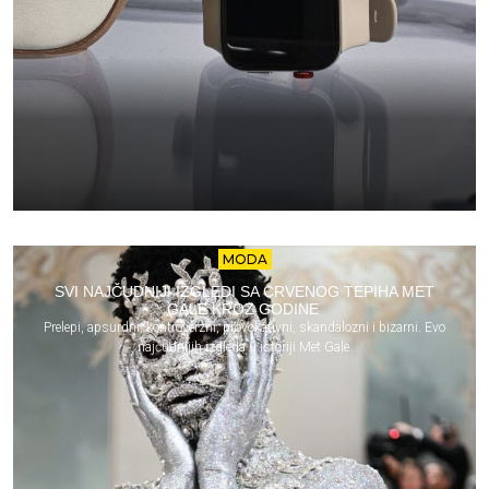
MODA
SVI NAJČUDNIJI IZGLEDI SA CRVENOG TEPIHA MET
GALE KROZ GODINE
Prelepi, apsurdni, kontroverzni, provokativni, skandalozni i bizarni. Evo
najčudnijih izgleda u istoriji Met Gale.