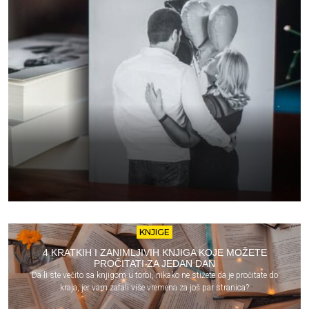
KNJIGE
4 KRATKIH I ZANIMLJIVIH KNJIGA KOJE MOŽETE
PROČITATI ZA JEDAN DAN
Da li ste večito sa knjigom u torbi, nikako ne stižete da je pročitate do
kraja, jer vam zafali više vremena za još par stranica?