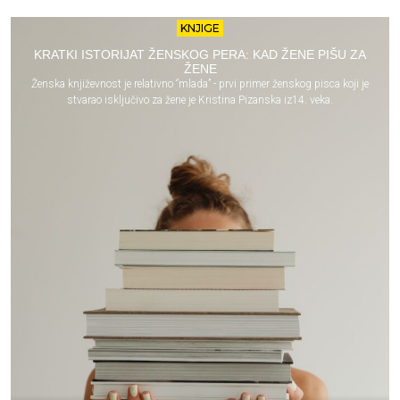
KNJIGE
KRATKI ISTORIJAT ŽENSKOG PERA: KAD ŽENE PIŠU ZA
ŽENE
Ženska književnost je relativno ‘’mlada’’ - prvi primer ženskog pisca koji je
stvarao isključivo za žene je Kristina Pizanska iz14. veka.