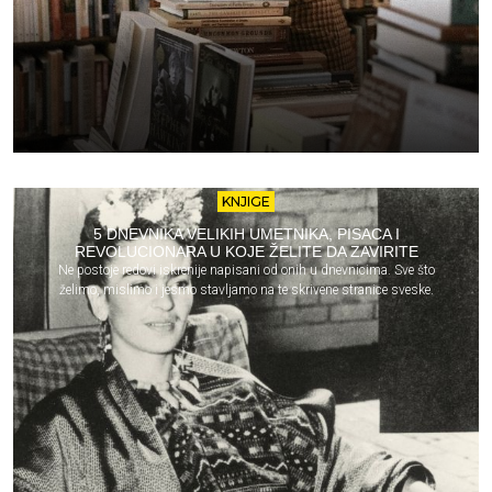
KNJIGE
5 DNEVNIKA VELIKIH UMETNIKA, PISACA I
REVOLUCIONARA U KOJE ŽELITE DA ZAVIRITE
Ne postoje redovi iskrenije napisani od onih u dnevnicima. Sve što
želimo, mislimo i jesmo stavljamo na te skrivene stranice sveske.