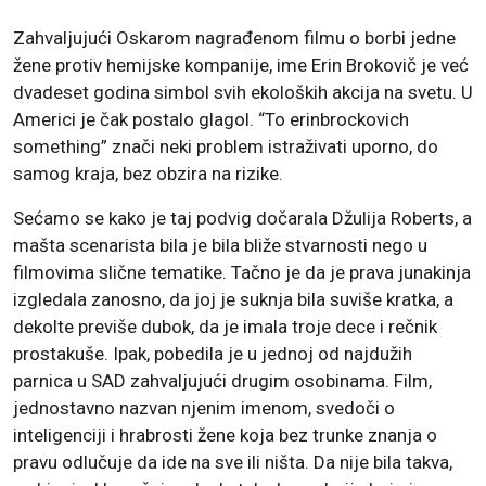
Zahvaljujući Oskarom nagrađenom filmu o borbi jedne
žene protiv hemijske kompanije, ime Erin Brokovič je već
dvadeset godina simbol svih ekoloških akcija na svetu. U
Americi je čak postalo glagol. “To erinbrockovich
something” znači neki problem istraživati uporno, do
samog kraja, bez obzira na rizike.
Sećamo se kako je taj podvig dočarala Džulija Roberts, a
mašta scenarista bila je bila bliže stvarnosti nego u
filmovima slične tematike. Tačno je da je prava junakinja
izgledala zanosno, da joj je suknja bila suviše kratka, a
dekolte previše dubok, da je imala troje dece i rečnik
prostakuše. Ipak, pobedila je u jednoj od najdužih
parnica u SAD zahvaljujući drugim osobinama. Film,
jednostavno nazvan njenim imenom, svedoči o
inteligenciji i hrabrosti žene koja bez trunke znanja o
pravu odlučuje da ide na sve ili ništa. Da nije bila takva,