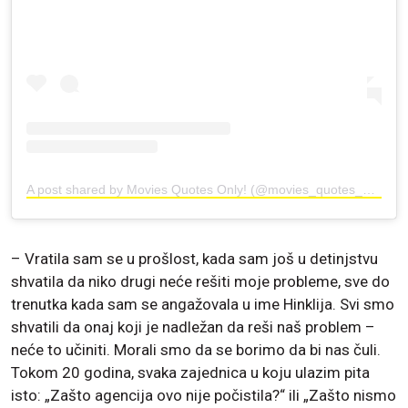
A post shared by Movies Quotes Only! (@movies_quotes_only_from_france)
– Vratila sam se u prošlost, kada sam još u detinjstvu
shvatila da niko drugi neće rešiti moje probleme, sve do
trenutka kada sam se angažovala u ime Hinklija. Svi smo
shvatili da onaj koji je nadležan da reši naš problem –
neće to učiniti. Morali smo da se borimo da bi nas čuli.
Tokom 20 godina, svaka zajednica u koju ulazim pita
isto: „Zašto agencija ovo nije počistila?“ ili „Zašto nismo