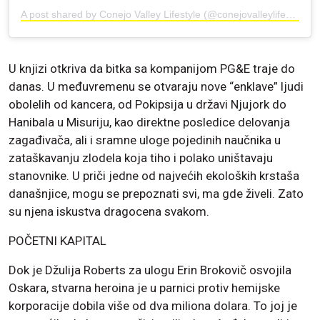
A post shared by Conejo Valley Lifestyle (@conejovalleylifestylemagazine)
U knjizi otkriva da bitka sa kompanijom PG&E traje do
danas. U međuvremenu se otvaraju nove “enklave” ljudi
obolelih od kancera, od Pokipsija u državi Njujork do
Hanibala u Misuriju, kao direktne posledice delovanja
zagađivača, ali i sramne uloge pojedinih naučnika u
zataškavanju zlodela koja tiho i polako uništavaju
stanovnike. U priči jedne od najvećih ekoloških krstaša
današnjice, mogu se prepoznati svi, ma gde živeli. Zato
su njena iskustva dragocena svakom.
POČETNI KAPITAL
Dok je Džulija Roberts za ulogu Erin Brokovič osvojila
Oskara, stvarna heroina je u parnici protiv hemijske
korporacije dobila više od dva miliona dolara. To joj je