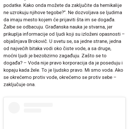
podatke. Kako onda možete da zaključite da hemikalije
ne uzrokuju njihove tegobe?”. Ne dozvoljava se ljudima
da imaju mesto kojem će prijaviti šta im se događa.
Žalbe se odbacuju. Građanska nauka je stvarna, jer
prikuplja informacije od ljudi koji su izloženi opasnosti –
objašnjava Brokovič. U svetu se, sa jedne strane, jedna
od najvećih bitaka vodi oko čiste vode, a sa druge,
moćni ljudi je bezobzirno zagađuju. Zašto se to
događa? – Voda nije pravo korporacija da je poseduju i
kopaju kada žele. To je ljudsko pravo. Mi smo voda. Ako
se okrećemo protiv vode, okrećemo se protiv sebe –
zaključuje ona.