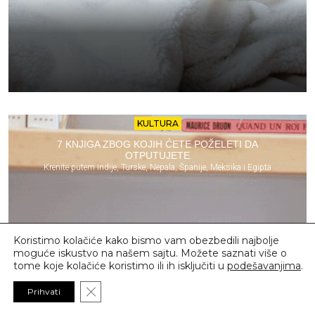
KULTURA
7 KNJIGA ZBOG KOJIH ĆETE POŽELETI DA
OTPUTUJETE
Krenite putem Indije, Turske, Nepala, Španije, Meksika i Egipta
Koristimo kolačiće kako bismo vam obezbedili najbolje
moguće iskustvo na našem sajtu. Možete saznati više o
tome koje kolačiće koristimo ili ih isključiti u
podešavanjima
.
Close GDPR Cookie Banner
Prihvati