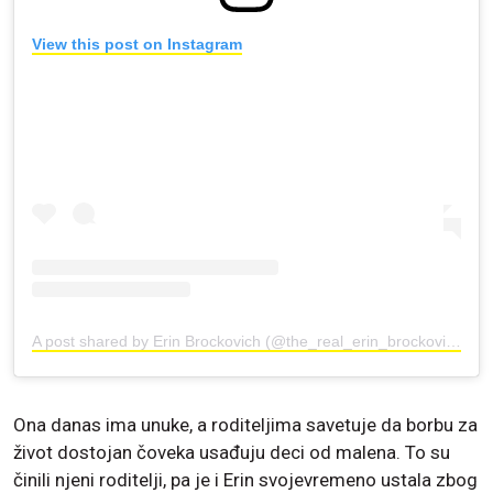
View this post on Instagram
A post shared by Erin Brockovich (@the_real_erin_brockovich)
Ona danas ima unuke, a roditeljima savetuje da borbu za
život dostojan čoveka usađuju deci od malena. To su
činili njeni roditelji, pa je i Erin svojevremeno ustala zbog