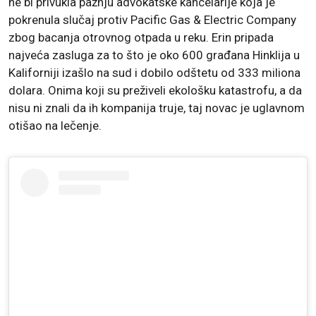
ne bi privukla pažnju advokatske kancelarije koja je
pokrenula slučaj protiv Pacific Gas & Electric Company
zbog bacanja otrovnog otpada u reku. Erin pripada
najveća zasluga za to što je oko 600 građana Hinklija u
Kaliforniji izašlo na sud i dobilo odštetu od 333 miliona
dolara. Onima koji su preživeli ekološku katastrofu, a da
nisu ni znali da ih kompanija truje, taj novac je uglavnom
otišao na lečenje.