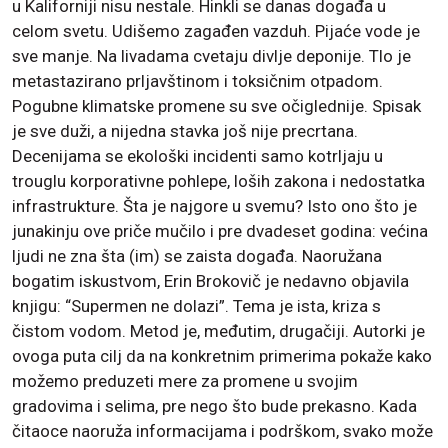
u Kaliforniji nisu nestale. Hinkli se danas događa u
celom svetu. Udišemo zagađen vazduh. Pijaće vode je
sve manje. Na livadama cvetaju divlje deponije. Tlo je
metastazirano prljavštinom i toksičnim otpadom.
Pogubne klimatske promene su sve očiglednije. Spisak
je sve duži, a nijedna stavka još nije precrtana.
Decenijama se ekološki incidenti samo kotrljaju u
trouglu korporativne pohlepe, loših zakona i nedostatka
infrastrukture. Šta je najgore u svemu? Isto ono što je
junakinju ove priče mučilo i pre dvadeset godina: većina
ljudi ne zna šta (im) se zaista događa. Naoružana
bogatim iskustvom, Erin Brokovič je nedavno objavila
knjigu: “Supermen ne dolazi”. Tema je ista, kriza s
čistom vodom. Metod je, međutim, drugačiji. Autorki je
ovoga puta cilj da na konkretnim primerima pokaže kako
možemo preduzeti mere za promene u svojim
gradovima i selima, pre nego što bude prekasno. Kada
čitaoce naoruža informacijama i podrškom, svako može