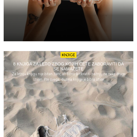
KNJIGE
8 KNJIGA ZA LETO ZBOG KOJIH ĆETE ZABORAVITI DA
SE NAMAŽETE
Za letnju knjigu nije bitan žanr, ali bitno je obratiti pažnju na neke druge
stvari. Pre svega, dužina knjige je bitna stvar