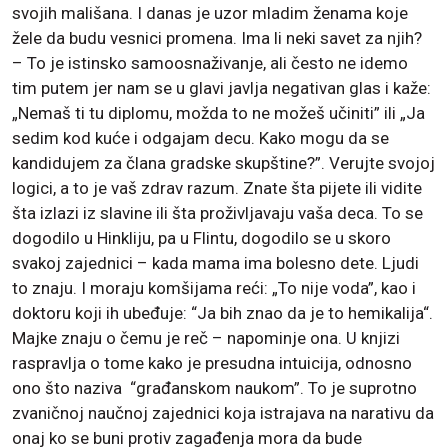
svojih mališana. I danas je uzor mladim ženama koje
žele da budu vesnici promena. Ima li neki savet za njih?
– To je istinsko samoosnaživanje, ali često ne idemo
tim putem jer nam se u glavi javlja negativan glas i kaže:
„Nemaš ti tu diplomu, možda to ne možeš učiniti” ili „Ja
sedim kod kuće i odgajam decu. Kako mogu da se
kandidujem za člana gradske skupštine?”. Verujte svojoj
logici, a to je vaš zdrav razum. Znate šta pijete ili vidite
šta izlazi iz slavine ili šta proživljavaju vaša deca. To se
dogodilo u Hinkliju, pa u Flintu, dogodilo se u skoro
svakoj zajednici – kada mama ima bolesno dete. Ljudi
to znaju. I moraju komšijama reći: „To nije voda”, kao i
doktoru koji ih ubeđuje: “Ja bih znao da je to hemikalija“.
Majke znaju o čemu je reč – napominje ona. U knjizi
raspravlja o tome kako je presudna intuicija, odnosno
ono što naziva “građanskom naukom”. To je suprotno
zvaničnoj naučnoj zajednici koja istrajava na narativu da
onaj ko se buni protiv zagađenja mora da bude