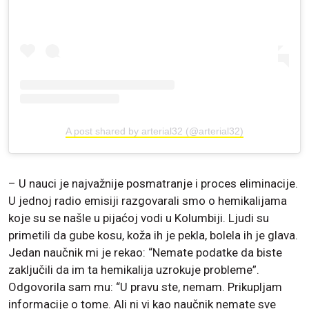
A post shared by arterial32 (@arterial32)
– U nauci je najvažnije posmatranje i proces eliminacije.
U jednoj radio emisiji razgovarali smo o hemikalijama
koje su se našle u pijaćoj vodi u Kolumbiji. Ljudi su
primetili da gube kosu, koža ih je pekla, bolela ih je glava.
Jedan naučnik mi je rekao: “Nemate podatke da biste
zaključili da im ta hemikalija uzrokuje probleme”.
Odgovorila sam mu: “U pravu ste, nemam. Prikupljam
informacije o tome. Ali ni vi kao naučnik nemate sve