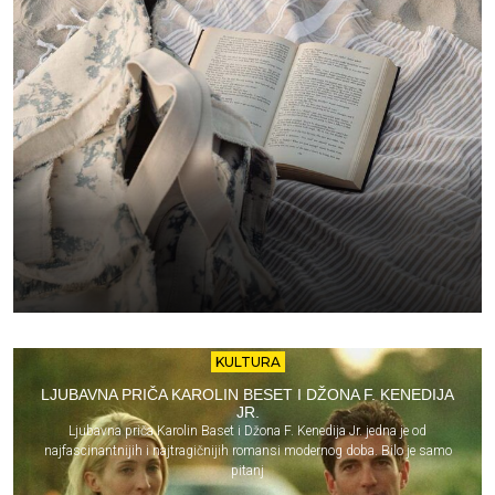
KULTURA
LJUBAVNA PRIČA KAROLIN BESET I DŽONA F. KENEDIJA
JR.
Ljubavna priča Karolin Baset i Džona F. Kenedija Jr. jedna je od
najfascinantnijih i najtragičnijih romansi modernog doba. Bilo je samo
pitanj