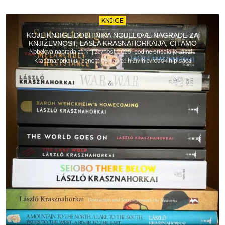
KNJIGE
KOJE KNJIGE DOBITNIKA NOBELOVE NAGRADE ZA
KNJIŽEVNOST, LASLA KRASNAHORKAIJA, ČITAMO
Nobelova nagrada za književnost 2025. godine pripala je Lászlu
Krasznahorkaiju, jednom od najvećih živih evropskih pisaca