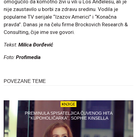
omogućilo da komotno živi u vili u Los Anđelesu, ali je
nije zaustavilo u borbi za zdravu sredinu. Vodila je
popularne TV serijale “Izazov Americi” i “Konačna
pravda”. Danas je na čelu firme Brockovich Research &
Consulting, čije ime sve govori.
Tekst:
Milica Đorđević
Foto:
Profimedia
POVEZANE TEME
KNJIGE
PREMINULA SPISATELJICA ČUVENOG HITA
“KUPOHOLIČARKA”, SOPHIE KINSELLA