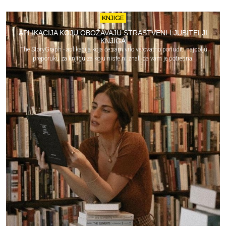
KNJIGE
APLIKACIJA KOJU OBOŽAVAJU STRASTVENI LJUBITELJI
KNJIGA
The StoryGraph - aplikacija koja će vam vrlo verovatno ponuditi najbolju
preporuku za knjigu za koju niste ni znali da vam je potrebna.