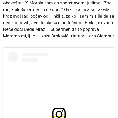
obavešteni?“ Morala sam da saopštavam ljudima: “Žao
mi je, ali Supermen neće doći.” Ova rečenica se razvila
kroz moj rad, počev od Hinklija, za koji sam mislila da se
neće ponoviti, sve do skoka u budućnost. Hinkli je svuda.
Neće doći Deda Mraz ili Supermen da to poprave.
Moramo mi, ljudi – kaže Brokovič u intervjuu za Glamour.