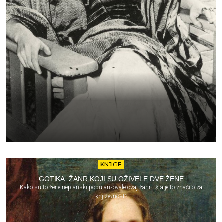
KNJIGE
GOTIKA: ŽANR KOJI SU OŽIVELE DVE ŽENE
Kako su to žene neplanski popularizovale ovaj žanr i šta je to značilo za
književnost?