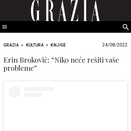
GRAZIA Srbija
S
fo
24/08/2022
GRAZIA
>
KULTURA
>
KNJIGE
Erin Brokovič: “Niko neće rešiti vaše
probleme”