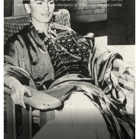
želimo, mislimo i jesmo stavljamo na te skrivene stranice sveske.