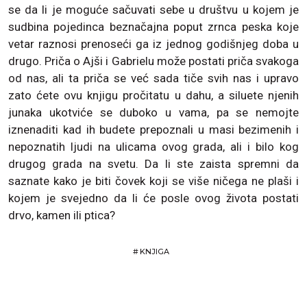
se da li je moguće sačuvati sebe u društvu u kojem je
sudbina pojedinca beznačajna poput zrnca peska koje
vetar raznosi prenoseći ga iz jednog godišnjeg doba u
drugo. Priča o Ajši i Gabrielu može postati priča svakoga
od nas, ali ta priča se već sada tiče svih nas i upravo
zato ćete ovu knjigu pročitatu u dahu, a siluete njenih
junaka ukotviće se duboko u vama, pa se nemojte
iznenaditi kad ih budete prepoznali u masi bezimenih i
nepoznatih ljudi na ulicama ovog grada, ali i bilo kog
drugog grada na svetu. Da li ste zaista spremni da
saznate kako je biti čovek koji se više ničega ne plaši i
kojem je svejedno da li će posle ovog života postati
drvo, kamen ili ptica?
#
KNJIGA