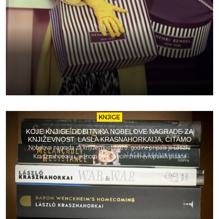
KNJIGE
KOJE KNJIGE DOBITNIKA NOBELOVE NAGRADE ZA
KNJIŽEVNOST, LASLA KRASNAHORKAIJA, ČITAMO
Nobelova nagrada za književnost 2025. godine pripala je Lászlu
Krasznahorkaiju, jednom od najvećih živih evropskih pisaca