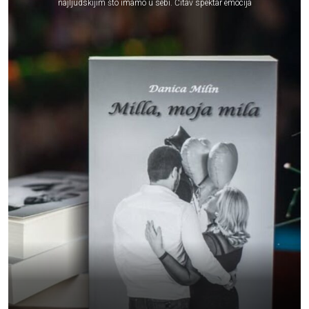
najljudskijim što imamo u sebi. Čitav spektar emocija