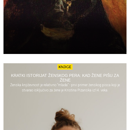
KNJIGE
KRATKI ISTORIJAT ŽENSKOG PERA: KAD ŽENE PIŠU ZA
ŽENE
Ženska književnost je relativno ‘’mlada’’ - prvi primer ženskog pisca koji je
stvarao isključivo za žene je Kristina Pizanska iz14. veka.