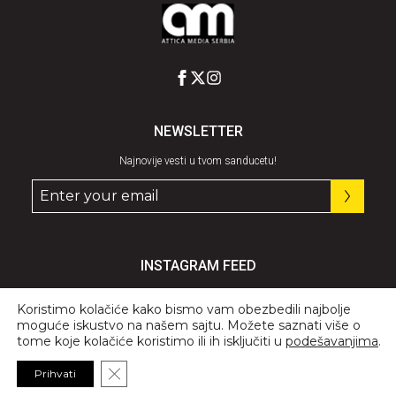
NEWSLETTER
Najnovije vesti u tvom sanducetu!
INSTAGRAM FEED
Pratite nas
@graziaserbia
Koristimo kolačiće kako bismo vam obezbedili najbolje
moguće iskustvo na našem sajtu. Možete saznati više o
tome koje kolačiće koristimo ili ih isključiti u
podešavanjima
.
Close GDPR Cookie Banner
Prihvati
© 2026 All Rights Reserved, GRAZIA.