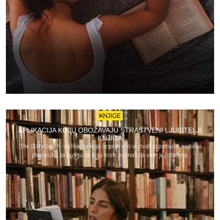
KNJIGE
APLIKACIJA KOJU OBOŽAVAJU STRASTVENI LJUBITELJI
KNJIGA
The StoryGraph - aplikacija koja će vam vrlo verovatno ponuditi najbolju
preporuku za knjigu za koju niste ni znali da vam je potrebna.