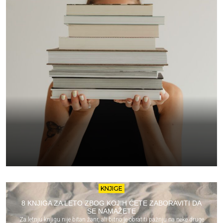
KNJIGE
8 KNJIGA ZA LETO ZBOG KOJIH ĆETE ZABORAVITI DA
SE NAMAŽETE
Za letnju knjigu nije bitan žanr, ali bitno je obratiti pažnju na neke druge