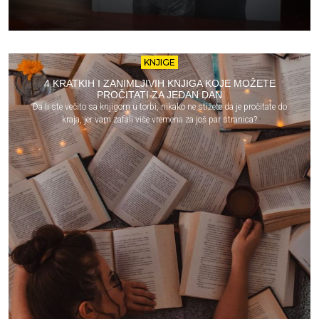
KNJIGE
4 KRATKIH I ZANIMLJIVIH KNJIGA KOJE MOŽETE
PROČITATI ZA JEDAN DAN
Da li ste večito sa knjigom u torbi, nikako ne stižete da je pročitate do
kraja, jer vam zafali više vremena za još par stranica?