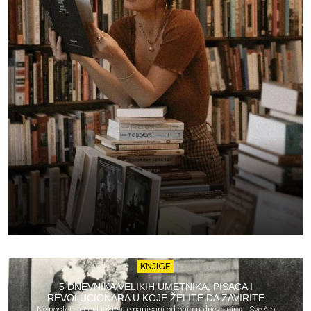
KNJIGE
5 DNEVNIKA VELIKIH UMETNIKA, PISACA I
REVOLUCIONARA U KOJE ŽELITE DA ZAVIRITE
Ne postoje redovi iskrenije napisani od onih u dnevnicima. Sve što