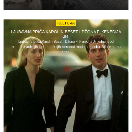
KULTURA
LJUBAVNA PRIČA KAROLIN BESET I DŽONA F. KENEDIJA
JR.
Ljubavna priča Karolin Baset i Džona F. Kenedija Jr. jedna je od
najfascinantnijih i najtragičnijih romansi modernog doba. Bilo je samo
pitanj