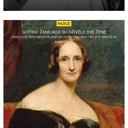
KNJIGE
GOTIKA: ŽANR KOJI SU OŽIVELE DVE ŽENE
Kako su to žene neplanski popularizovale ovaj žanr i šta je to značilo za
književnost?