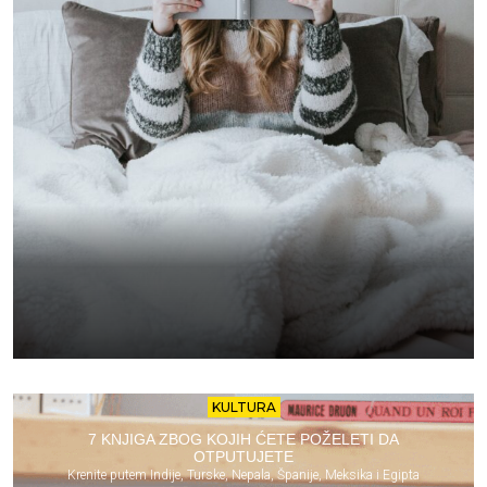
KULTURA
7 KNJIGA ZBOG KOJIH ĆETE POŽELETI DA
OTPUTUJETE
Krenite putem Indije, Turske, Nepala, Španije, Meksika i Egipta