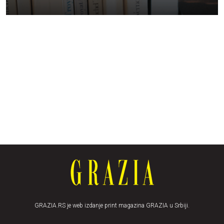
GRAZIA.RS je web izdanje print magazina GRAZIA u Srbiji.