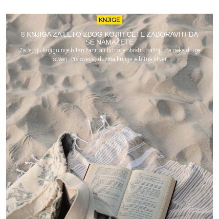
KNJIGE
8 KNJIGA ZA LETO ZBOG KOJIH ĆETE ZABORAVITI DA
SE NAMAŽETE
Za letnju knjigu nije bitan žanr, ali bitno je obratiti pažnju na neke druge
stvari. Pre svega, dužina knjige je bitna stvar