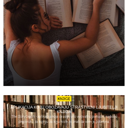
KNJIGE
APLIKACIJA KOJU OBOŽAVAJU STRASTVENI LJUBITELJI
KNJIGA
The StoryGraph - aplikacija koja će vam vrlo verovatno ponuditi najbolju
preporuku za knjigu za koju niste ni znali da vam je potrebna.