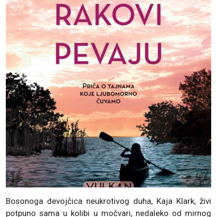
Bosonoga devojčica neukrotivog duha, Kaja Klark, živi
potpuno sama u kolibi u močvari, nedaleko od mirnog