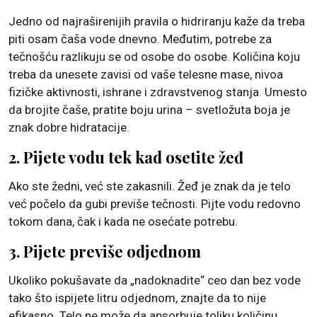
Jedno od najraširenijih pravila o hidriranju kaže da treba
piti osam čaša vode dnevno. Međutim, potrebe za
tečnošću razlikuju se od osobe do osobe. Količina koju
treba da unesete zavisi od vaše telesne mase, nivoa
fizičke aktivnosti, ishrane i zdravstvenog stanja. Umesto
da brojite čaše, pratite boju urina – svetložuta boja je
znak dobre hidratacije.
2. Pijete vodu tek kad osetite žeđ
Ako ste žedni, već ste zakasnili. Žeđ je znak da je telo
već počelo da gubi previše tečnosti. Pijte vodu redovno
tokom dana, čak i kada ne osećate potrebu.
3. Pijete previše odjednom
Ukoliko pokušavate da „nadoknadite“ ceo dan bez vode
tako što ispijete litru odjednom, znajte da to nije
efikasno. Telo ne može da apsorbuje toliku količinu