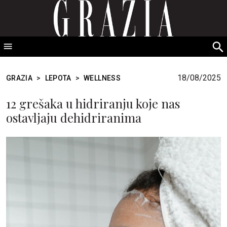
GRAZIA Srbija
S
fo
18/08/2025
GRAZIA
>
LEPOTA
>
WELLNESS
12 grešaka u hidriranju koje nas
ostavljaju dehidriranima