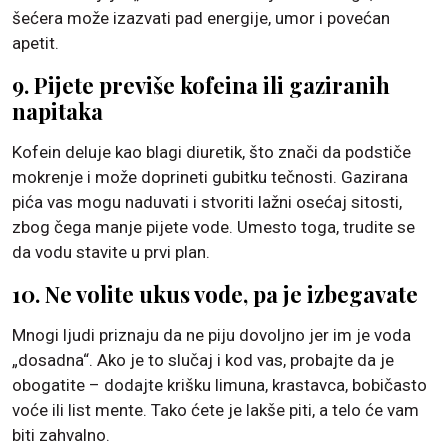
šećera može izazvati pad energije, umor i povećan
apetit.
9. Pijete previše kofeina ili gaziranih
napitaka
Kofein deluje kao blagi diuretik, što znači da podstiče
mokrenje i može doprineti gubitku tečnosti. Gazirana
pića vas mogu naduvati i stvoriti lažni osećaj sitosti,
zbog čega manje pijete vode. Umesto toga, trudite se
da vodu stavite u prvi plan.
10. Ne volite ukus vode, pa je izbegavate
Mnogi ljudi priznaju da ne piju dovoljno jer im je voda
„dosadna“. Ako je to slučaj i kod vas, probajte da je
obogatite – dodajte krišku limuna, krastavca, bobičasto
voće ili list mente. Tako ćete je lakše piti, a telo će vam
biti zahvalno.