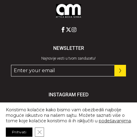
NEWSLETTER
Najnovije vesti u tvom sanducetu!
INSTAGRAM FEED
Pratite nas
@graziaserbia
Koristimo kolačiće kako bismo vam obezbedili najbolje
moguće iskustvo na našem sajtu. Možete saznati više o
tome koje kolačiće koristimo ili ih isključiti u
podešavanjima
.
Close GDPR Cookie Banner
Prihvati
© 2026 All Rights Reserved, GRAZIA.