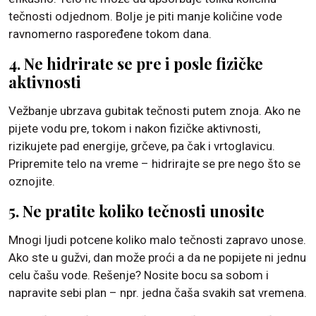
tečnosti odjednom. Bolje je piti manje količine vode
ravnomerno raspoređene tokom dana.
4. Ne hidrirate se pre i posle fizičke
aktivnosti
Vežbanje ubrzava gubitak tečnosti putem znoja. Ako ne
pijete vodu pre, tokom i nakon fizičke aktivnosti,
rizikujete pad energije, grčeve, pa čak i vrtoglavicu.
Pripremite telo na vreme – hidrirajte se pre nego što se
oznojite.
5. Ne pratite koliko tečnosti unosite
Mnogi ljudi potcene koliko malo tečnosti zapravo unose.
Ako ste u gužvi, dan može proći a da ne popijete ni jednu
celu čašu vode. Rešenje? Nosite bocu sa sobom i
napravite sebi plan – npr. jedna čaša svakih sat vremena.