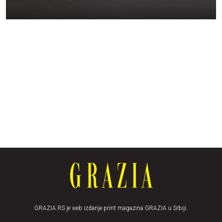
GRAZIA.RS je web izdanje print magazina GRAZIA u Srbiji.