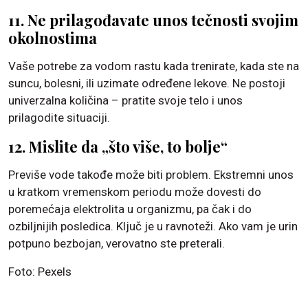
11. Ne prilagođavate unos tečnosti svojim
okolnostima
Vaše potrebe za vodom rastu kada trenirate, kada ste na
suncu, bolesni, ili uzimate određene lekove. Ne postoji
univerzalna količina – pratite svoje telo i unos
prilagodite situaciji.
12. Mislite da „što više, to bolje“
Previše vode takođe može biti problem. Ekstremni unos
u kratkom vremenskom periodu može dovesti do
poremećaja elektrolita u organizmu, pa čak i do
ozbiljnijih posledica. Ključ je u ravnoteži. Ako vam je urin
potpuno bezbojan, verovatno ste preterali.
Foto: Pexels