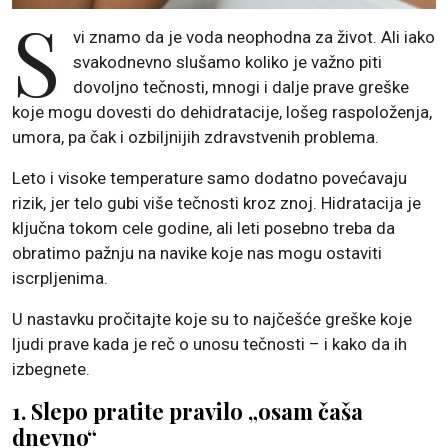
S
vi znamo da je voda neophodna za život. Ali iako
svakodnevno slušamo koliko je važno piti
dovoljno tečnosti, mnogi i dalje prave greške
koje mogu dovesti do dehidratacije, lošeg raspoloženja,
umora, pa čak i ozbiljnijih zdravstvenih problema.
Leto i visoke temperature samo dodatno povećavaju
rizik, jer telo gubi više tečnosti kroz znoj. Hidratacija je
ključna tokom cele godine, ali leti posebno treba da
obratimo pažnju na navike koje nas mogu ostaviti
iscrpljenima.
U nastavku pročitajte koje su to najčešće greške koje
ljudi prave kada je reč o unosu tečnosti – i kako da ih
izbegnete.
1. Slepo pratite pravilo „osam čaša
dnevno“