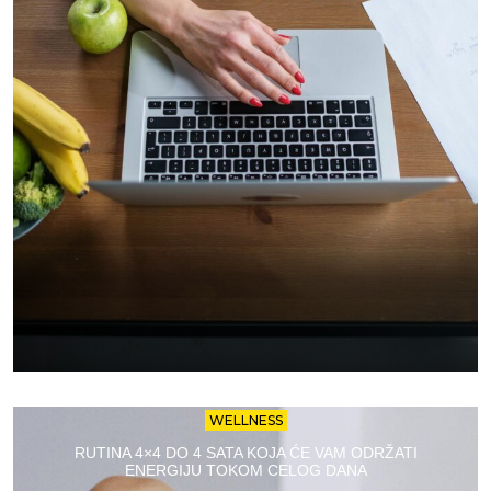
WELLNESS
RUTINA 4×4 DO 4 SATA KOJA ĆE VAM ODRŽATI
ENERGIJU TOKOM CELOG DANA