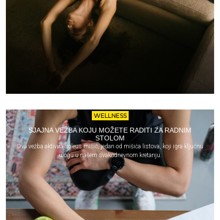
WELLNESS
SJAJNA VEŽBA KOJU MOŽETE RADITI ZA RADNIM
STOLOM
Ova vežba aktivira soleus mišić, jedan od mišića listova, koji igra ključnu
ulogu u našem svakodnevnom kretanju.