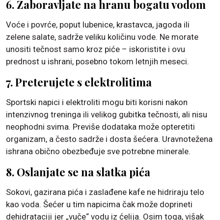
6. Zaboravljate na hranu bogatu vodom
Voće i povrće, poput lubenice, krastavca, jagoda ili
zelene salate, sadrže veliku količinu vode. Ne morate
unositi tečnost samo kroz piće – iskoristite i ovu
prednost u ishrani, posebno tokom letnjih meseci.
7. Preterujete s elektrolitima
Sportski napici i elektroliti mogu biti korisni nakon
intenzivnog treninga ili velikog gubitka tečnosti, ali nisu
neophodni svima. Previše dodataka može opteretiti
organizam, a često sadrže i dosta šećera. Uravnotežena
ishrana obično obezbeđuje sve potrebne minerale.
8. Oslanjate se na slatka pića
Sokovi, gazirana pića i zaslađene kafe ne hidriraju telo
kao voda. Šećer u tim napicima čak može doprineti
dehidrataciji jer „vuče“ vodu iz ćelija. Osim toga, višak