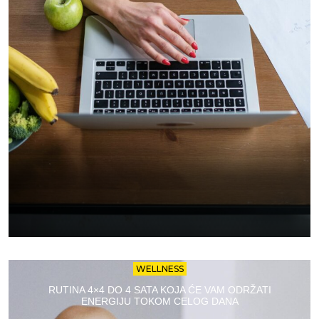
WELLNESS
RUTINA 4×4 DO 4 SATA KOJA ĆE VAM ODRŽATI
ENERGIJU TOKOM CELOG DANA