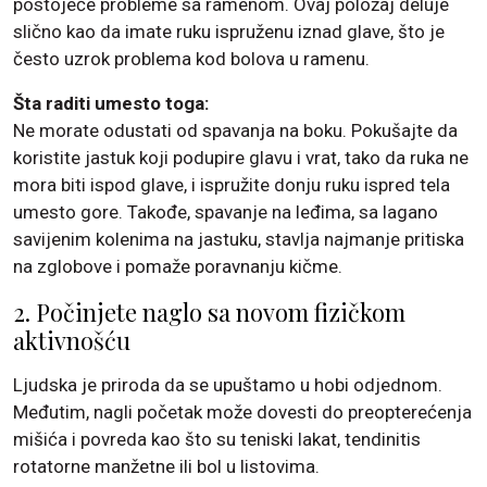
postojeće probleme sa ramenom. Ovaj položaj deluje
slično kao da imate ruku ispruženu iznad glave, što je
često uzrok problema kod bolova u ramenu.
Šta raditi umesto toga:
Ne morate odustati od spavanja na boku. Pokušajte da
koristite jastuk koji podupire glavu i vrat, tako da ruka ne
mora biti ispod glave, i ispružite donju ruku ispred tela
umesto gore. Takođe, spavanje na leđima, sa lagano
savijenim kolenima na jastuku, stavlja najmanje pritiska
na zglobove i pomaže poravnanju kičme.
2. Počinjete naglo sa novom fizičkom
aktivnošću
Ljudska je priroda da se upuštamo u hobi odjednom.
Međutim, nagli početak može dovesti do preopterećenja
mišića i povreda kao što su teniski lakat, tendinitis
rotatorne manžetne ili bol u listovima.