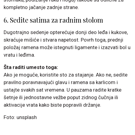
kompletno jačanje zadnje strane.
6. Sedite satima za radnim stolom
Dugotrajno sedenje opterećuje donji deo leđa i kukove,
skraćuje mišiće i stvara napetost. Povrh toga, prednji
položaj ramena može istegnuti ligamente i izazvati bol u
vratu i leđima.
Šta raditi umesto toga:
Ako je moguće, koristite sto za stajanje. Ako ne, sedite
pravilno poravnavajući glavu i ramena sa karlicom i
ustajte svakih sat vremena. U pauzama radite kratke
šetnje ili jednostavne vežbe poput zidnog čučnja ili
aktivacije vrata kako biste popravili držanje.
Foto: unsplash