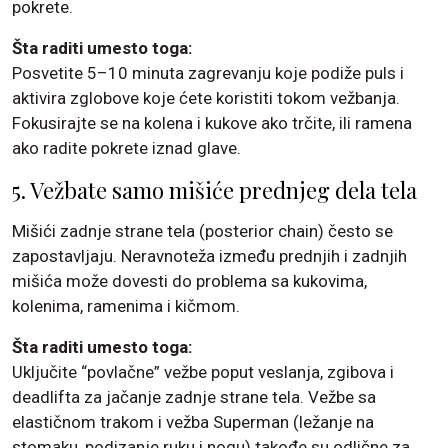
pokrete.
Šta raditi umesto toga:
Posvetite 5–10 minuta zagrevanju koje podiže puls i
aktivira zglobove koje ćete koristiti tokom vežbanja.
Fokusirajte se na kolena i kukove ako trčite, ili ramena
ako radite pokrete iznad glave.
5. Vežbate samo mišiće prednjeg dela tela
Mišići zadnje strane tela (posterior chain) često se
zapostavljaju. Neravnoteža između prednjih i zadnjih
mišića može dovesti do problema sa kukovima,
kolenima, ramenima i kičmom.
Šta raditi umesto toga:
Uključite “povlačne” vežbe poput veslanja, zgibova i
deadlifta za jačanje zadnje strane tela. Vežbe sa
elastičnom trakom i vežba Superman (ležanje na
stomaku, podizanje ruku i nogu) takođe su odlične za