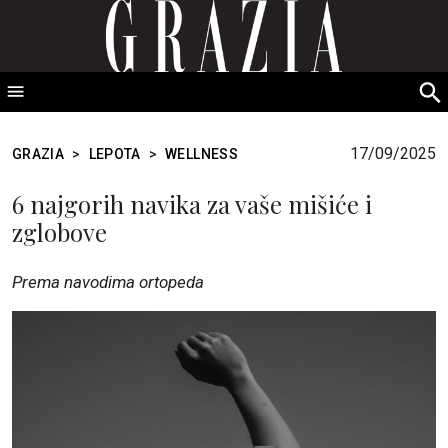
GRAZIA Srbija
S
fo
17/09/2025
GRAZIA
>
LEPOTA
>
WELLNESS
6 najgorih navika za vaše mišiće i
zglobove
Prema navodima ortopeda