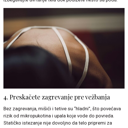
4. Preskačete zagrevanje pre vežbanja
Bez zagrevanja, mišići i tetive su “hladni”, što povećava
rizik od mikropukotina i upala koje vode do povreda.
Statičko istezanje nije dovoljno da telo pripremi za