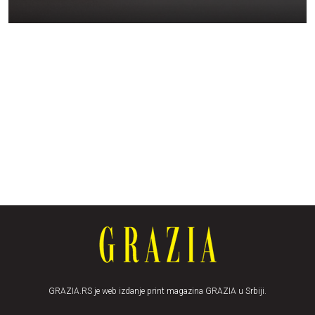
GRAZIA.RS je web izdanje print magazina GRAZIA u Srbiji.