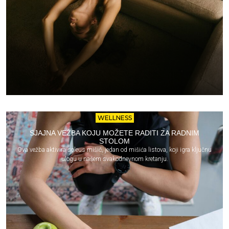
WELLNESS
SJAJNA VEŽBA KOJU MOŽETE RADITI ZA RADNIM
STOLOM
Ova vežba aktivira soleus mišić, jedan od mišića listova, koji igra ključnu
ulogu u našem svakodnevnom kretanju.