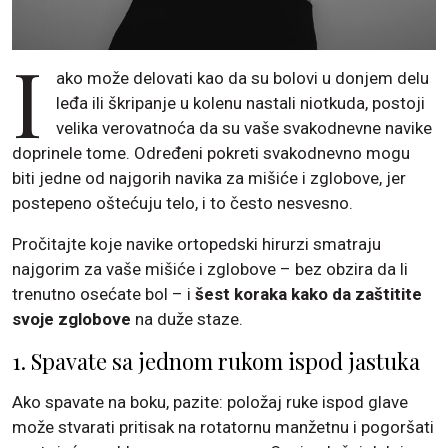
I
ako može delovati kao da su bolovi u donjem delu
leđa ili škripanje u kolenu nastali niotkuda, postoji
velika verovatnoća da su vaše svakodnevne navike
doprinele tome. Određeni pokreti svakodnevno mogu
biti jedne od najgorih navika za mišiće i zglobove, jer
postepeno oštećuju telo, i to često nesvesno.
Pročitajte koje navike ortopedski hirurzi smatraju
najgorim za vaše mišiće i zglobove – bez obzira da li
trenutno osećate bol – i
šest koraka kako da zaštitite
svoje zglobove
na duže staze.
1. Spavate sa jednom rukom ispod jastuka
Ako spavate na boku, pazite: položaj ruke ispod glave
može stvarati pritisak na rotatornu manžetnu i pogoršati