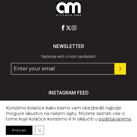
NEWSLETTER
Najnovije vesti u tvom sanducetu!
INSTAGRAM FEED
Pratite nas
@graziaserbia
Koristimo kolačiće kako bismo vam obezbedili najbolje
moguće iskustvo na našem sajtu. Možete saznati više o
tome koje kolačiće koristimo ili ih isključiti u
podešavanjima
.
Close GDPR Cookie Banner
Prihvati
© 2026 All Rights Reserved, GRAZIA.