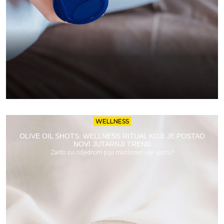
WELLNESS
OLIVE OIL SHOTS: WELLNESS RITUAL KOJI JE POSTAO
NOVI JUTARNJI TREND
Zašto svi odjednom piju maslinovo ulje ujutru?