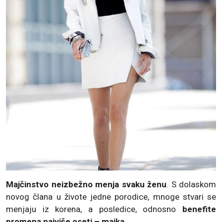
Majčinstvo neizbežno menja svaku ženu
. S dolaskom
novog člana u živote jedne porodice, mnoge stvari se
menjaju iz korena, a posledice, odnosno
benefite
promena najviše oseti – majka.