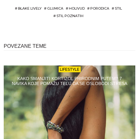
#
BLAKE LIVELY
#
GLUMICA
#
HOLIVUD
#
PORODICA
#
STIL
#
STIL POZNATIH
POVEZANE TEME
LIFESTYLE
KAKO SMANJITI KORTIZOL PRIRODNIM PUTEM? 7
NAVIKA KOJE POMAŽU TELU DA SE OSLOBODI STRESA