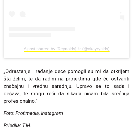
A post shared by [Reynolds] ✨ (@okayrynlds)
„Odrastanje i rađanje dece pomogli su mi da otkrijem
šta želim, te da radim na projektima gde ću ostvariti
značajnu i vrednu saradnju. Upravo se to sada i
dešava, te mogu reći da nikada nisam bila srećnija
profesionalno.“
Foto: Profimedia, Instagram
Priedila: T.M.