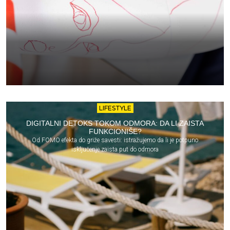
LIFESTYLE
DIGITALNI DETOKS TOKOM ODMORA: DA LI ZAISTA
FUNKCIONIŠE?
Od FOMO efekta do griže savesti: istražujemo da li je potpuno
isključenje zaista put do odmora