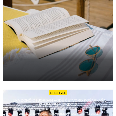
LIFESTYLE
LUKA DONČIĆ I JORDAN VODE ČETVORO KOŠARKAŠA
IZ SRBIJE U LONDON!
Turnir „The One“ deo je globalne inicijative Jordan brenda usmerene ka
pronalaženju i podršci novoj generaciji košarkaških talenata