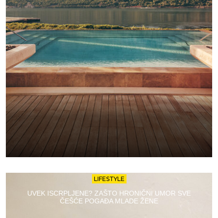
LIFESTYLE
UVEK ISCRPLJENE? ZAŠTO HRONIČNI UMOR SVE
ČEŠĆE POGAĐA MLADE ŽENE