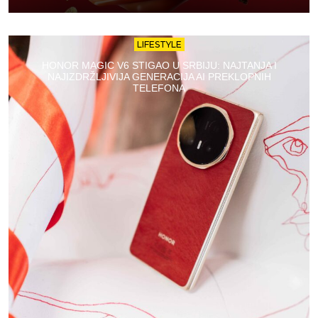
LIFESTYLE
HONOR MAGIC V6 STIGAO U SRBIJU: NAJTANJA I
NAJIZDRŽLJIVIJA GENERACIJA AI PREKLOPNIH
TELEFONA