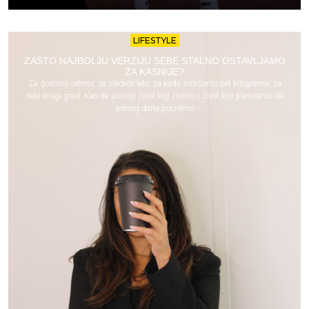
LIFESTYLE
ZAŠTO NAJBOLJU VERZIJU SEBE STALNO OSTAVLJAMO
ZA KASNIJE?
Za godišnji odmor, za sledeće leto, za kada smršamo pet kilograma, za
neki drugi grad. Kao da postoji život koji živimo i život koji planiramo da
jednog dana počnemo