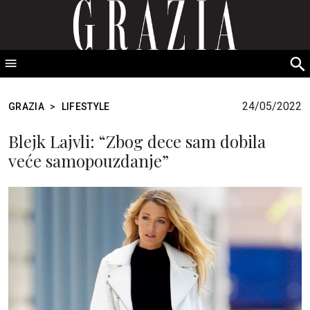
GRAZIA Srbija
S
fo
24/05/2022
GRAZIA
>
LIFESTYLE
Blejk Lajvli: “Zbog dece sam dobila
veće samopouzdanje”