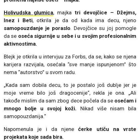
Holivudska glumica
, majka
tri devojčice – Džejms,
Inez i Beti
, otkrila je da od kada ima decu, njeno
samopouzdanje je poraslo
. Devojčice su joj pomogle
da se
oseća sigurnije u sebe i u svojim profesionalnim
aktivnostima.
Blejk je otkrila u intervjuu za Forbs, da se, kako se njena
karijera razvijala, osećala “sve manje ispunjenom” što
nema “autorstvo” u svom radu.
„Kada sam dobila decu, to je postalo još dublje jer je
moje vreme bilo još dragocenije“, rekla je ona. „Ali
takođe mislim da sam zbog dece počela da se
osećam i
mnogo bolje u svojoj koži.
Nikad više nisam bila
samopouzdanija.“
Napomenula je i da njene
ćerke utiču na vrste
projekata koje sada bira.