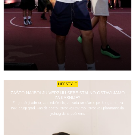
LIFESTYLE
ZAŠTO NAJBOLJU VERZIJU SEBE STALNO OSTAVLJAMO
ZA KASNIJE?
Za godišnji odmor, za sledeće leto, za kada smršamo pet kilograma, za
neki drugi grad. Kao da postoji život koji živimo i život koji planiramo da
jednog dana počnemo