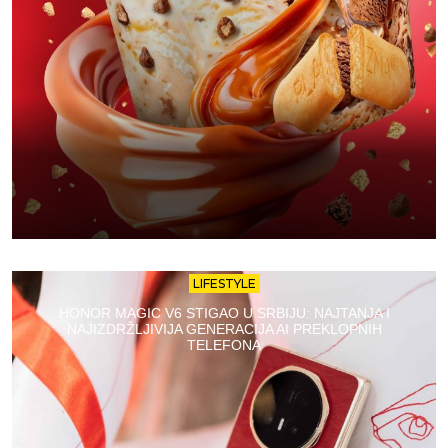
LIFESTYLE
HONOR MAGIC V6 STIGAO U SRBIJU: NAJTANJA I
NAJIZDRŽLJIVIJA GENERACIJA AI PREKLOPNIH
TELEFONA