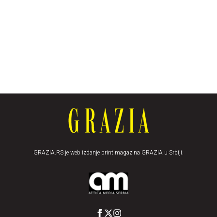
GRAZIA.RS je web izdanje print magazina GRAZIA u Srbiji.