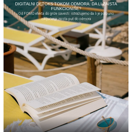
DIGITALNI DETOKS TOKOM ODMORA: DA LI ZAISTA
FUNKCIONIŠE?
Od FOMO efekta do griže savesti: istražujemo da li je potpuno
isključenje zaista put do odmora