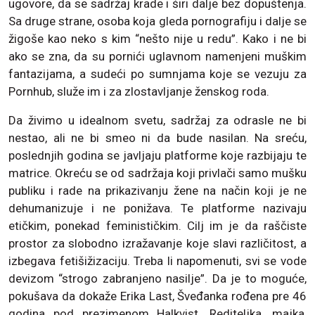
ugovore, da se sadržaj krade i širi dalje bez dopuštenja.
Sa druge strane, osoba koja gleda pornografiju i dalje se
žigoše kao neko s kim “nešto nije u redu”. Kako i ne bi
ako se zna, da su pornići uglavnom namenjeni muškim
fantazijama, a sudeći po sumnjama koje se vezuju za
Pornhub, služe im i za zlostavljanje ženskog roda.
Da živimo u idealnom svetu, sadržaj za odrasle ne bi
nestao, ali ne bi smeo ni da bude nasilan. Na sreću,
poslednjih godina se javljaju platforme koje razbijaju te
matrice. Okreću se od sadržaja koji privlači samo mušku
publiku i rade na prikazivanju žene na način koji je ne
dehumanizuje i ne ponižava. Te platforme nazivaju
etičkim, ponekad feminističkim. Cilj im je da raščiste
prostor za slobodno izražavanje koje slavi različitost, a
izbegava fetišižizaciju. Treba li napomenuti, svi se vode
devizom “strogo zabranjeno nasilje”. Da je to moguće,
pokušava da dokaže Erika Last, Šveđanka rođena pre 46
godina pod prezimenom Halkvist. Rediteljka, majka,