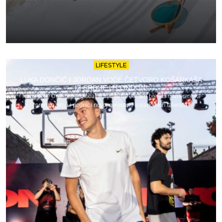
LIFESTYLE
LUKA DONČIĆ I JORDAN VODE ČETVORO KOŠARKAŠA
IZ SRBIJE U LONDON!
Turnir „The One“ deo je globalne inicijative Jordan brenda usmerene ka
pronalaženju i podršci novoj generaciji košarkaških talenata