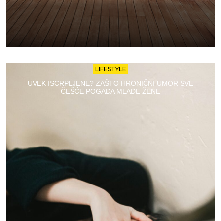
LIFESTYLE
UVEK ISCRPLJENE? ZAŠTO HRONIČNI UMOR SVE
ČEŠĆE POGAĐA MLADE ŽENE