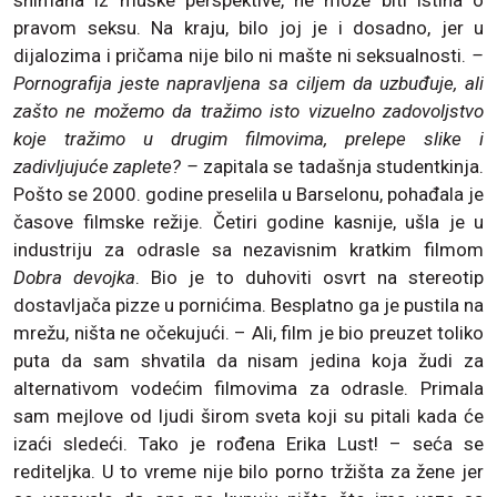
pravom seksu. Na kraju, bilo joj je i dosadno, jer u
dijalozima i pričama nije bilo ni mašte ni seksualnosti.
–
Pornografija jeste napravljena sa ciljem da uzbuđuje, ali
zašto ne možemo da tražimo isto vizuelno zadovoljstvo
koje tražimo u drugim filmovima, prelepe slike i
zadivljujuće zaplete? –
zapitala se tadašnja studentkinja.
Pošto se 2000. godine preselila u Barselonu, pohađala je
časove filmske režije. Četiri godine kasnije, ušla je u
industriju za odrasle sa nezavisnim kratkim filmom
Dobra devojka
. Bio je to duhoviti osvrt na stereotip
dostavljača pizze u pornićima. Besplatno ga je pustila na
mrežu, ništa ne očekujući. – Ali, film je bio preuzet toliko
puta da sam shvatila da nisam jedina koja žudi za
alternativom vodećim filmovima za odrasle. Primala
sam mejlove od ljudi širom sveta koji su pitali kada će
izaći sledeći. Tako je rođena Erika Lust! – seća se
rediteljka. U to vreme nije bilo porno tržišta za žene jer