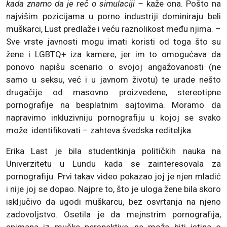
kada znamo da je reč o simulaciji –
kaže ona. Pošto na
najvišim pozicijama u porno industriji dominiraju beli
muškarci, Lust predlaže i veću raznolikost među njima. –
Sve vrste javnosti mogu imati koristi od toga što su
žene i LGBTQ+ iza kamere, jer im to omogućava da
ponovo napišu scenario o svojoj angažovanosti (ne
samo u seksu, već i u javnom životu) te urade nešto
drugačije od masovno proizvedene, stereotipne
pornografije na besplatnim sajtovima. Moramo da
napravimo inkluzivniju pornografiju u kojoj se svako
može identifikovati – zahteva švedska rediteljka.
Erika Last je bila studentkinja političkih nauka na
Univerzitetu u Lundu kada se zainteresovala za
pornografiju. Prvi takav video pokazao joj je njen mladić
i nije joj se dopao. Najpre to, što je uloga žene bila skoro
isključivo da ugodi muškarcu, bez osvrtanja na njeno
zadovoljstvo. Osetila je da mejnstrim pornografija,
snimana iz muške perspektive, ne može biti istina o