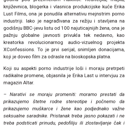
književnica, blogerka i vlasnica produkcijske kuće Erika
Lust Films, ona je ponudila alternativu mejnstrim porno
industriji. Iako je nagrađivana za režiju i stavljena na
godišnju BBC-jevu listu od 100 najuticajnijih žena, ona je
pažnju globalne javnosti privukla tek nedavno, kao
kreatorka revolucionarnog audio-vizuelnog projekta
XConfessions. To je prvi serijal, snimljen donacijama,
koji je doveo film za odrasle na bioskopska platna.
Koji su aspekti porno industrije loši i moraju pretrpeti
radikalne promene, objasnila je Erika Last u intervjuu za
magazin Altar.
– Narativi se moraju promeniti: moramo prestati da
prikazujemo štetne rodne stereotipe i počnemo da
prikazujemo muškarce i žene kao podjednako važne
seksualne saradnike. Pristanak treba jasno pokazati i ne
treba podsticati prinudu, pedofiliju ili zlostavljanje čak i