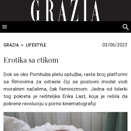
GRAZIA Srbija
S
fo
03/06/2023
GRAZIA
>
LIFESTYLE
Erotika sa etikom
Dok se oko Pornhuba pletu optužbe, raste broj platformi
sa filmovima za odrasle čiji se poslovni model vodi
moralnim načelima, čak feminizmom. Jedna od liderki
tog pokreta je rediteljka Erika Last, koja je rešila da
pokrene revoluciju u porno kinematografiji