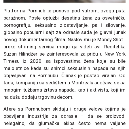
Platforma Pornhub je ponovo pod vatrom, ovoga puta
baražnom. Posle optužbi desetina žena za osvetničku
pornografiju, seksualno zlostavljanje, pa i silovanje,
globalno popularni sajt za odrasle sada je glavni junak
novog dokumentarnog filma. Naslov mu je Money Shot i
preko striming servisa mogu ga videti svi. Rediteljka
Suzan Hilindžer se zainteresovala za priču u New York
Timesu iz 2020, sa ispovestima žena koje su bile
maloletnice kada su snimci seksualnih napada na njih
objavljivani na Pornhubu. Članak je postao viralan. Od
tada, kompanija sa sedištem u Montrealu suočava se sa
mnogim tužbama žrtava napada, kao i aktivista, koji im
na dušu dodaju trgovinu decom.
Afere sa Pornhubom skidaju i druge velove kojima je
obavijena industrija za odrasle – da se proizvodi
nelegalno, da glumačka ekipa često nema valjane