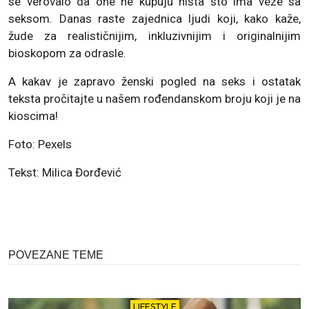
se verovalo da one ne kupuju ništa što ima veze sa
seksom. Danas raste zajednica ljudi koji, kako kaže,
žude za realističnijim, inkluzivnijim i originalnijim
bioskopom za odrasle.
A kakav je zapravo ženski pogled na seks i ostatak
teksta pročitajte u našem rođendanskom broju koji je na
kioscima!
Foto: Pexels
Tekst: Milica Đorđević
POVEZANE TEME
LIFESTYLE