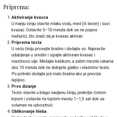
Priprema:
Aktiviranje kvasca
U manju činiju stavite mlaku vodu, med (ili šećer) i suvi
kvasac. Ostavite 5–10 minuta dok se ne pojave
mehurići, što znači da je kvasac aktivan.
Priprema testa
U veću činiju prosejte brašno i dodajte so. Napravite
udubljenje u sredini i sipajte aktivirani kvasac i
maslinovo ulje. Mešajte kašikom, a zatim mesite rukama
oko 10 minuta dok ne dobijete glatko i elastično testo.
Po potrebi dodajte još malo brašna ako je previše
lepljivo.
Prvo dizanje
Testo stavite u blago nauljenu činiju, prekrijte čistom
krpom i ostavite na toplom mestu 1–1,5 sat dok se
volumen ne udvostruči.
Oblikovanje hleba