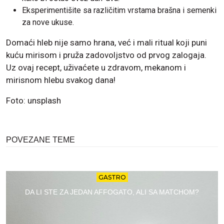
Eksperimentišite sa različitim vrstama brašna i semenki
za nove ukuse.
Domaći hleb nije samo hrana, već i mali ritual koji puni
kuću mirisom i pruža zadovoljstvo od prvog zalogaja.
Uz ovaj recept, uživaćete u zdravom, mekanom i
mirisnom hlebu svakog dana!
Foto: unsplash
POVEZANE TEME
GASTRO
DA LI STE ZA JEDAN AFFOGATO, ALI SA MATCHOM?