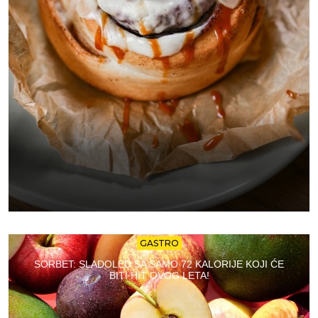
GASTRO
SORBET: SLADOLED SA SAMO 72 KALORIJE KOJI ĆE
BITI HIT OVOG LETA!