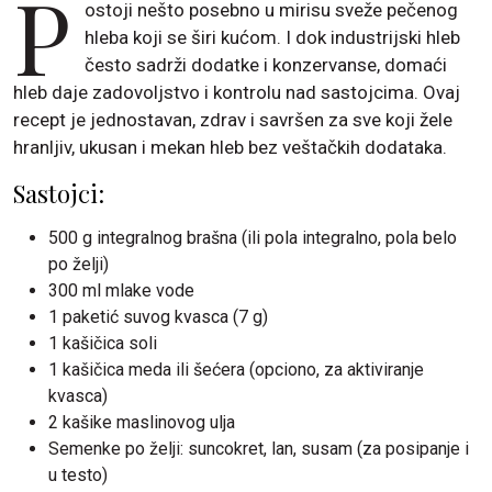
P
ostoji nešto posebno u mirisu sveže pečenog
hleba koji se širi kućom. I dok industrijski hleb
često sadrži dodatke i konzervanse, domaći
hleb daje zadovoljstvo i kontrolu nad sastojcima. Ovaj
recept je jednostavan, zdrav i savršen za sve koji žele
hranljiv, ukusan i mekan hleb bez veštačkih dodataka.
Sastojci:
500 g integralnog brašna (ili pola integralno, pola belo
po želji)
300 ml mlake vode
1 paketić suvog kvasca (7 g)
1 kašičica soli
1 kašičica meda ili šećera (opciono, za aktiviranje
kvasca)
2 kašike maslinovog ulja
Semenke po želji: suncokret, lan, susam (za posipanje i
u testo)