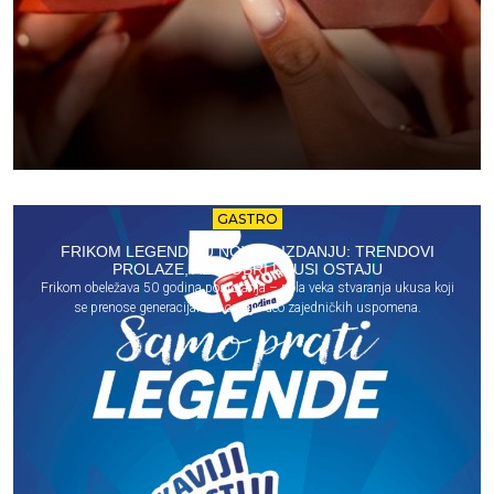
GASTRO
FRIKOM LEGENDE U NOVOM IZDANJU: TRENDOVI
PROLAZE, ALI DOBRI UKUSI OSTAJU
Frikom obeležava 50 godina postojanja – pola veka stvaranja ukusa koji
se prenose generacijama i ostaju deo zajedničkih uspomena.