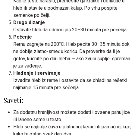
Kad je testo naraslo, premesite ga kratko i oblikujte u
hleb ili stavite u podmazan kalup. Po vrhu pospite
semenke po želji.
Drugo dizanje
Ostavite hleb da odmori još 20–30 minuta pre pečenja.
Pečenje
Rernu zagrejte na 200°C. Hleb pecite 30–35 minuta dok
ne dobije zlatno-smeđu koricu. Da proverite da li je
gotov, kucnite po dnu hleba — ako zvuči šuplje, spreman
je za vađenje.
Hlađenje i serviranje
Izvadite hleb iz rerne i ostavite da se ohladi na rešetki
najmanje 15 minuta pre sečenja.
Saveti:
Za dodatnu hranljivost možete dodati i ovsene pahuljice
ili laneno seme u testo.
Hleb se najbolje čuva u platnenoj kesici ili pamučnoj krpi,
kako bi ostao svež dan-dva.