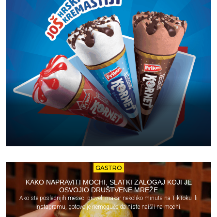
GASTRO
KAKO NAPRAVITI MOCHI, SLATKI ZALOGAJ KOJI JE
OSVOJIO DRUŠTVENE MREŽE
Ako ste poslednjih meseci proveli makar nekoliko minuta na TikToku ili
Instagramu, gotovo je nemoguće da niste naišli na mochi.