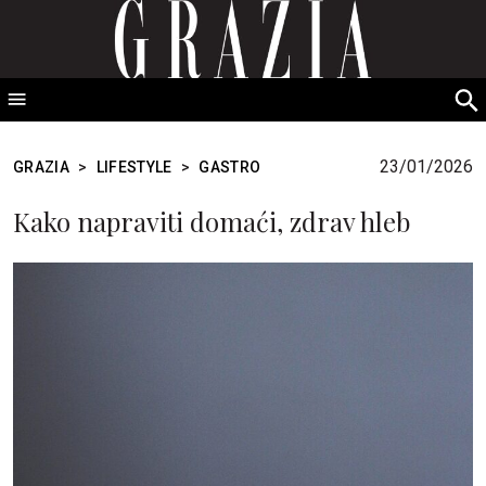
GRAZIA Srbija
S
fo
23/01/2026
GRAZIA
>
LIFESTYLE
>
GASTRO
Kako napraviti domaći, zdrav hleb