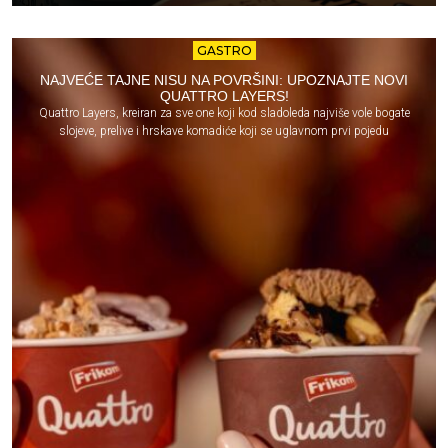
GASTRO
NAJVEĆE TAJNE NISU NA POVRŠINI: UPOZNAJTE NOVI
QUATTRO LAYERS!
Quattro Layers, kreiran za sve one koji kod sladoleda najviše vole bogate
slojeve, prelive i hrskave komadiće koji se uglavnom prvi pojedu