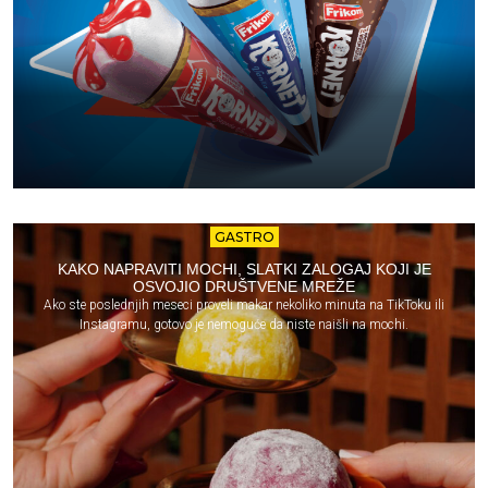
GASTRO
KAKO NAPRAVITI MOCHI, SLATKI ZALOGAJ KOJI JE
OSVOJIO DRUŠTVENE MREŽE
Ako ste poslednjih meseci proveli makar nekoliko minuta na TikToku ili
Instagramu, gotovo je nemoguće da niste naišli na mochi.