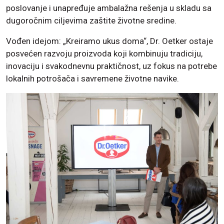
poslovanje i unapređuje ambalažna rešenja u skladu sa
dugoročnim ciljevima zaštite životne sredine.
Vođen idejom: „Kreiramo ukus doma“, Dr. Oetker ostaje
posvećen razvoju proizvoda koji kombinuju tradiciju,
inovaciju i svakodnevnu praktičnost, uz fokus na potrebe
lokalnih potrošača i savremene životne navike.