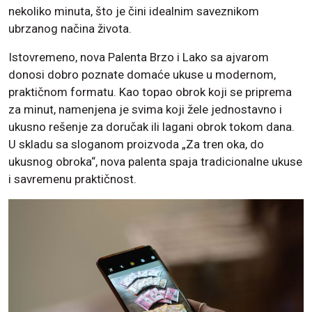
nekoliko minuta, što je čini idealnim saveznikom
ubrzanog načina života.
Istovremeno, nova Palenta Brzo i Lako sa ajvarom
donosi dobro poznate domaće ukuse u modernom,
praktičnom formatu. Kao topao obrok koji se priprema
za minut, namenjena je svima koji žele jednostavno i
ukusno rešenje za doručak ili lagani obrok tokom dana.
U skladu sa sloganom proizvoda „Za tren oka, do
ukusnog obroka“, nova palenta spaja tradicionalne ukuse
i savremenu praktičnost.