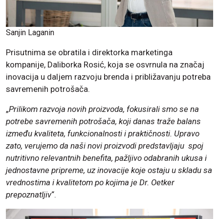
Sanjin Laganin
Prisutnima se obratila i direktorka marketinga
kompanije, Daliborka Rosić, koja se osvrnula na značaj
inovacija u daljem razvoju brenda i približavanju potreba
savremenih potrošača.
„
Prilikom razvoja novih proizvoda, fokusirali smo se na
potrebe savremenih potrošača, koji danas traže balans
između kvaliteta, funkcionalnosti i praktičnosti. Upravo
zato, verujemo da naši novi proizvodi predstavljaju spoj
nutritivno relevantnih benefita, pažljivo odabranih ukusa i
jednostavne pripreme, uz inovacije koje ostaju u skladu sa
vrednostima i kvalitetom po kojima je Dr. Oetker
prepoznatljiv
“.