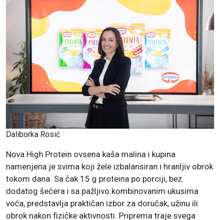
Daliborka Rosić
Nova High Protein ovsena kaša malina i kupina
namenjena je svima koji žele izbalansiran i hranljiv obrok
tokom dana. Sa čak 15 g proteina po porciji, bez
dodatog šećera i sa pažljivo kombinovanim ukusima
voća, predstavlja praktičan izbor za doručak, užinu ili
obrok nakon fizičke aktivnosti. Priprema traje svega