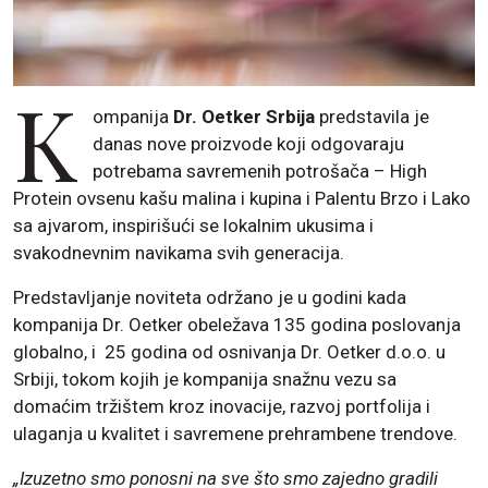
K
ompanija
Dr. Oetker Srbija
predstavila je
danas nove proizvode koji odgovaraju
potrebama savremenih potrošača – High
Protein ovsenu kašu malina i kupina i Palentu Brzo i Lako
sa ajvarom, inspirišući se lokalnim ukusima i
svakodnevnim navikama svih generacija.
Predstavljanje noviteta održano je u godini kada
kompanija Dr. Oetker obeležava 135 godina poslovanja
globalno, i 25 godina od osnivanja Dr. Oetker d.o.o. u
Srbiji, tokom kojih je kompanija snažnu vezu sa
domaćim tržištem kroz inovacije, razvoj portfolija i
ulaganja u kvalitet i savremene prehrambene trendove.
„Izuzetno smo ponosni na sve što smo zajedno gradili