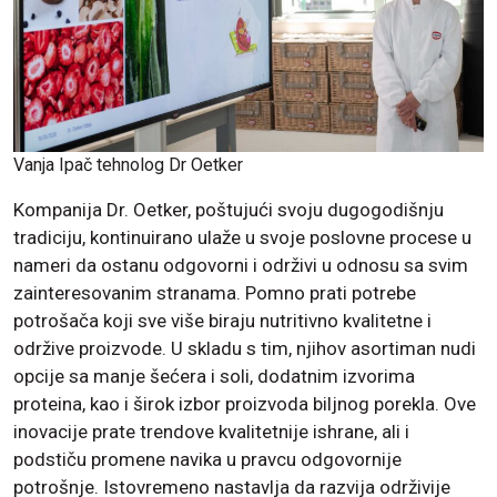
Vanja Ipač tehnolog Dr Oetker
Kompanija Dr. Oetker, poštujući svoju dugogodišnju
tradiciju, kontinuirano ulaže u svoje poslovne procese u
nameri da ostanu odgovorni i održivi u odnosu sa svim
zainteresovanim stranama. Pomno prati potrebe
potrošača koji sve više biraju nutritivno kvalitetne i
održive proizvode. U skladu s tim, njihov asortiman nudi
opcije sa manje šećera i soli, dodatnim izvorima
proteina, kao i širok izbor proizvoda biljnog porekla. Ove
inovacije prate trendove kvalitetnije ishrane, ali i
podstiču promene navika u pravcu odgovornije
potrošnje. Istovremeno nastavlja da razvija održivije