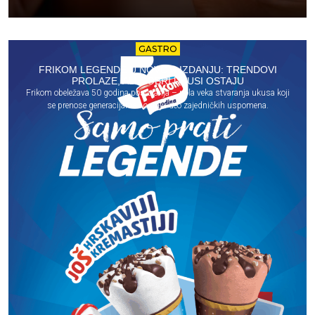
GASTRO
FRIKOM LEGENDE U NOVOM IZDANJU: TRENDOVI
PROLAZE, ALI DOBRI UKUSI OSTAJU
Frikom obeležava 50 godina postojanja – pola veka stvaranja ukusa koji
se prenose generacijama i ostaju deo zajedničkih uspomena.