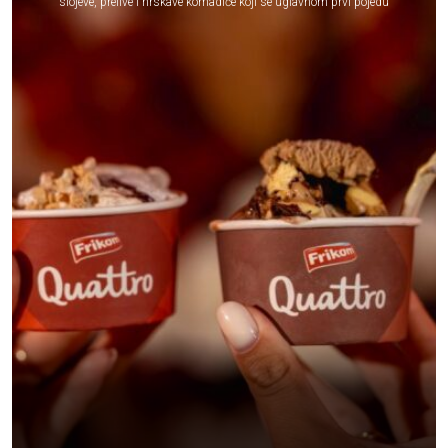
slojeve, prelive i hrskave komadiće koji se uglavnom prvi pojedu