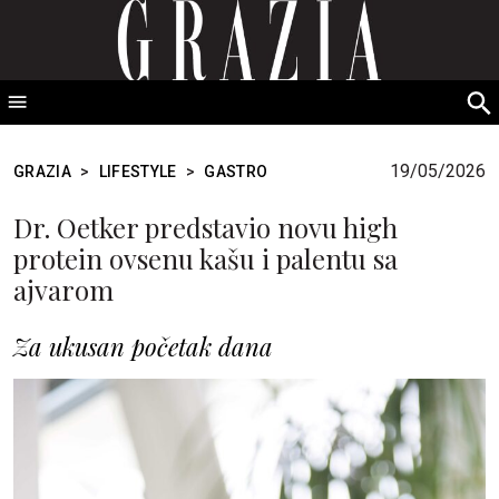
GRAZIA Srbija
S
fo
19/05/2026
GRAZIA
>
LIFESTYLE
>
GASTRO
Dr. Oetker predstavio novu high
protein ovsenu kašu i palentu sa
ajvarom
Za ukusan početak dana