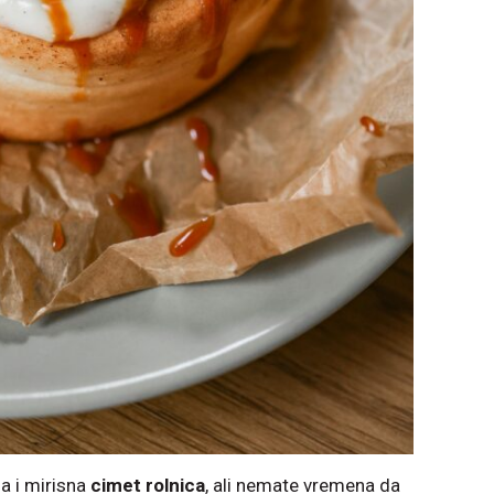
a i mirisna
cimet rolnica
, ali nemate vremena da