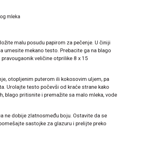
nog mleka
ložite malu posudu papirom za pečenje. U činiji
ama umesite mekano testo. Prebacite ga na blago
 pravougaonik veličine otprilike 8 x 15
je, otopljenim puterom ili kokosovim uljem, pa
a. Urolajte testo počevši od kraće strane kako
leh, blago pritisnite i premažite sa malo mleka, vode
ca ne dobije zlatnosmeđu boju. Ostavite da se
pomešajte sastojke za glazuru i prelijte preko