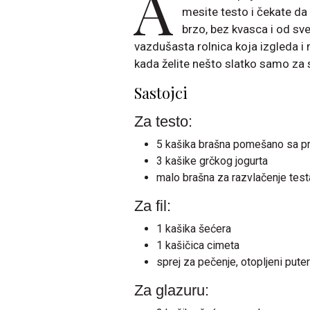
A
mesite testo i čekate da 
brzo, bez kvasca i od sve
vazdušasta rolnica koja izgleda i 
kada želite nešto slatko samo za s
Sastojci
Za testo:
5 kašika brašna pomešano sa p
3 kašike grčkog jogurta
malo brašna za razvlačenje test
Za fil:
1 kašika šećera
1 kašičica cimeta
sprej za pečenje, otopljeni puter
Za glazuru: