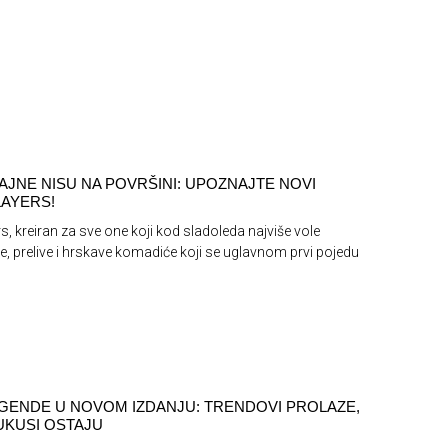
AJNE NISU NA POVRŠINI: UPOZNAJTE NOVI
AYERS!
s, kreiran za sve one koji kod sladoleda najviše vole
e, prelive i hrskave komadiće koji se uglavnom prvi pojedu
GENDE U NOVOM IZDANJU: TRENDOVI PROLAZE,
 UKUSI OSTAJU