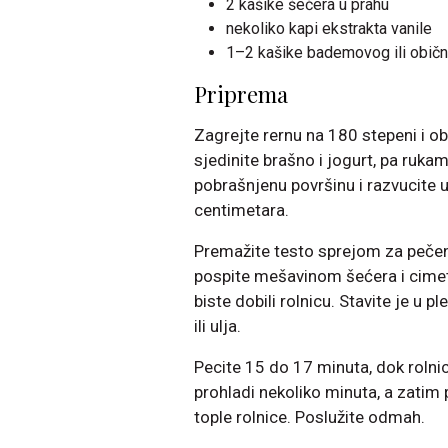
2 kašike šećera u prahu
nekoliko kapi ekstrakta vanile
1–2 kašike bademovog ili obič
Priprema
Zagrejte rernu na 180 stepeni i ob
sjedinite brašno i jogurt, pa ruk
pobrašnjenu površinu i razvucite u
centimetara.
Premažite testo sprejom za pečen
pospite mešavinom šećera i cimet
biste dobili rolnicu. Stavite je u p
ili ulja.
Pecite 15 do 17 minuta, dok rolni
prohladi nekoliko minuta, a zatim 
tople rolnice. Poslužite odmah.