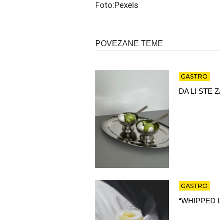
Foto:Pexels
POVEZANE TEME
GASTRO
DA LI STE
GASTRO
“WHIPPED 