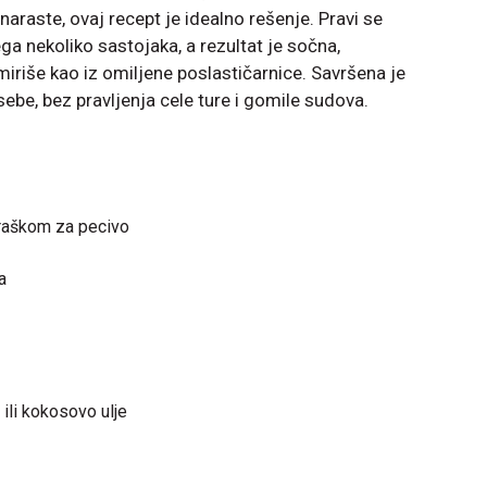
naraste, ovaj recept je idealno rešenje. Pravi se
ga nekoliko sastojaka, a rezultat je sočna,
miriše kao iz omiljene poslastičarnice. Savršena je
ebe, bez pravljenja cele ture i gomile sudova.
raškom za pecivo
a
 ili kokosovo ulje