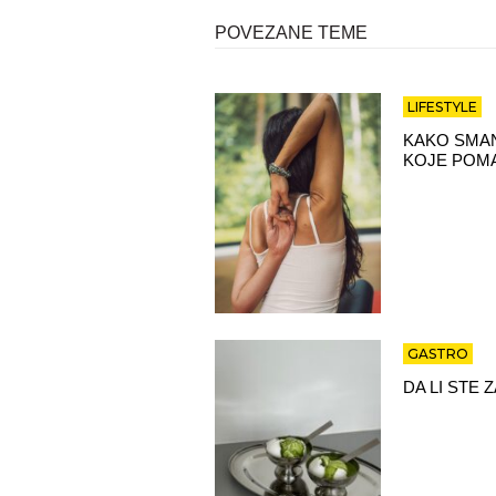
POVEZANE TEME
LIFESTYLE
KAKO SMAN
KOJE POMA
GASTRO
DA LI STE