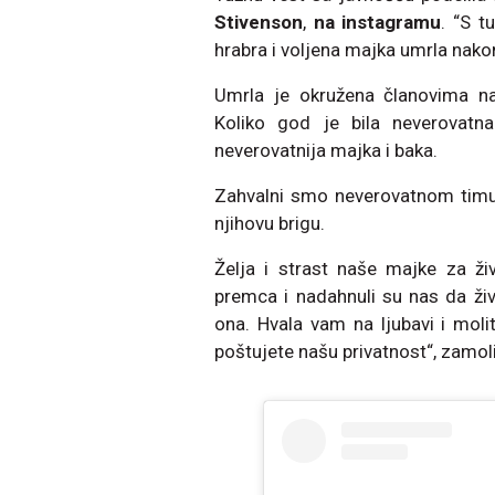
Stivenson
,
na instagramu
. “S 
hrabra i voljena majka umrla nakon
Umrla je okružena članovima naj
Koliko god je bila neverovatn
neverovatnija majka i baka.
Zahvalni smo neverovatnom timu 
njihovu brigu.
Želja i strast naše majke za ži
premca i nadahnuli su nas da živ
ona. Hvala vam na ljubavi i mo
poštujete našu privatnost“, zamoli