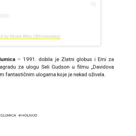
d by Kirstie Alley (@kirstiealley)
glumica
– 1991. dobila je Zlatni globus i Emi za
nagradu za ulogu Seli Gudson u filmu „Davidova
m fantastičnim ulogama koje je nekad oživela.
GLUMICA
#
HOLIVUD