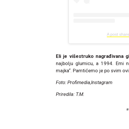
A post share
Eli je višestruko nagrađivana 
najbolju glumicu, a 1994. Emi 
majka“. Pamtićemo je po svim ovi
Foto: Profimedia,Instagram
Priredila: T.M.
#