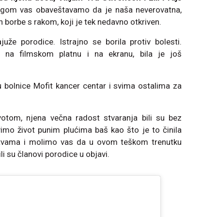
tugom vas obaveštavamo da je naša neverovatna,
 borbe s rakom, koji je tek nedavno otkriven.
uže porodice. Istrajno se borila protiv bolesti.
a na filmskom platnu i na ekranu, bila je još
bolnice Mofit kancer centar i svima ostalima za
votom, njena večna radost stvaranja bili su bez
imo život punim plućima baš kao što je to činila
litvama i molimo vas da u ovom teškom trenutku
li su članovi porodice u objavi.