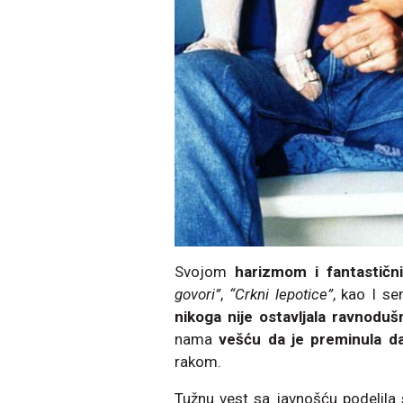
Svojom
harizmom i fantastič
govori”
,
“Crkni lepotice”
, kao I s
nikoga nije ostavljala ravnoduš
nama
vešću da je preminula da
rakom.
Tužnu vest sa javnošću podelila