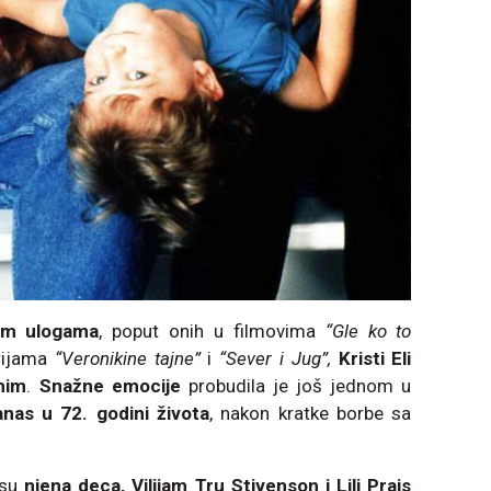
nim ulogama
, poput onih u filmovima
“Gle ko to
erijama
“Veronikine tajne”
i
“Sever i Jug”,
Kristi Eli
nim
.
Snažne emocije
probudila je još jednom u
nas u 72. godini života
, nakon kratke borbe sa
 su
njena deca, Vilijam Tru Stivenson i Lili Prajs