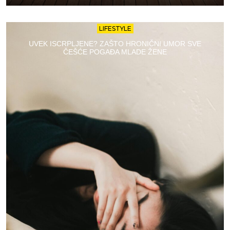
LIFESTYLE
UVEK ISCRPLJENE? ZAŠTO HRONIČNI UMOR SVE
ČEŠĆE POGAĐA MLADE ŽENE