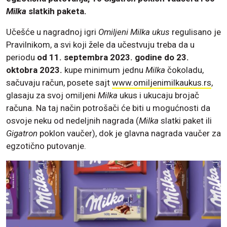
Milka
slatkih paketa.
Učešće u nagradnoj igri
Omiljeni Milka ukus
regulisano je
Pravilnikom, a svi koji žele da učestvuju treba da u
periodu
od 11. septembra 2023. godine do 23.
oktobra 2023.
kupe minimum jednu
Milka
čokoladu,
sačuvaju račun, posete sajt
www.omiljenimilkaukus.rs
,
glasaju za svoj omiljeni
Milka
ukus i ukucaju brojač
računa. Na taj način potrošači će biti u mogućnosti da
osvoje neku od nedeljnih nagrada (
Milka
slatki paket ili
Gigatron
poklon vaučer), dok je glavna nagrada vaučer za
egzotično putovanje.