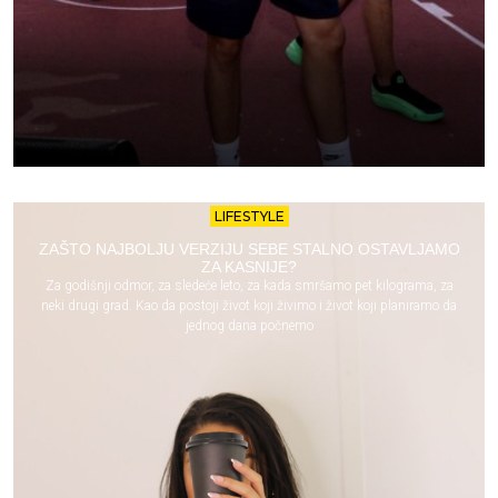
LIFESTYLE
ZAŠTO NAJBOLJU VERZIJU SEBE STALNO OSTAVLJAMO
ZA KASNIJE?
Za godišnji odmor, za sledeće leto, za kada smršamo pet kilograma, za
neki drugi grad. Kao da postoji život koji živimo i život koji planiramo da
jednog dana počnemo