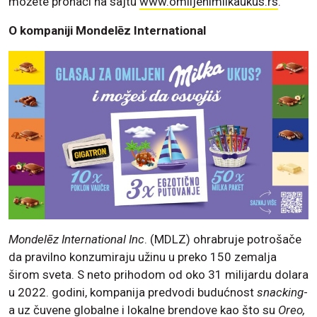
možete pronaći na sajtu
www.omiljenimilkaukus.rs
.
O kompaniji Mondelēz International
Mondelēz International
Inc
. (MDLZ) ohrabruje potrošače
da pravilno konzumiraju užinu u preko 150 zemalja
širom sveta. S neto prihodom od oko 31 milijardu dolara
u 2022. godini, kompanija predvodi budućnost
snacking
-
a uz čuvene globalne i lokalne brendove kao što su
Oreo,