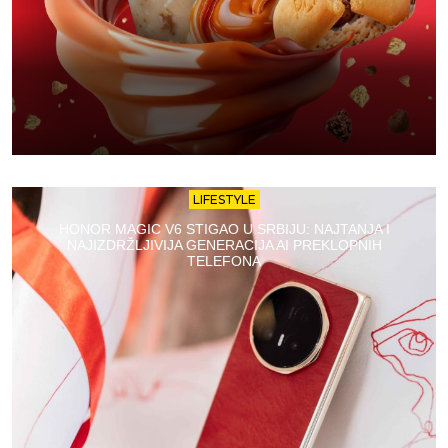
LIFESTYLE
HONOR MAGIC V6 STIGAO U SRBIJU: NAJTANJA I
NAJIZDRŽLJIVIJA GENERACIJA AI PREKLOPNIH
TELEFONA