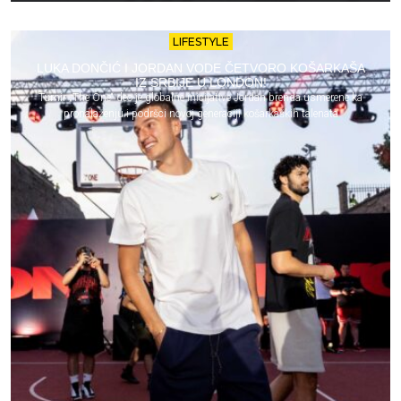
LIFESTYLE
LUKA DONČIĆ I JORDAN VODE ČETVORO KOŠARKAŠA
IZ SRBIJE U LONDON!
Turnir „The One“ deo je globalne inicijative Jordan brenda usmerene ka
pronalaženju i podršci novoj generaciji košarkaških talenata