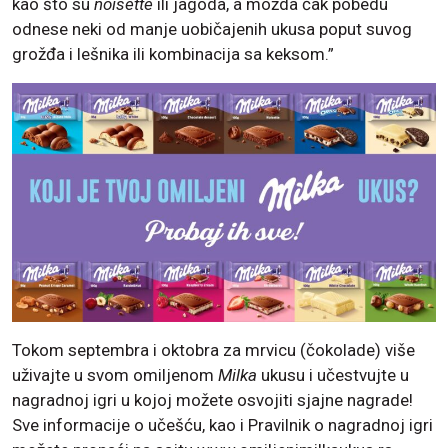
kao što su
noisette
ili jagoda, a možda čak pobedu
odnese neki od manje uobičajenih ukusa poput suvog
grožđa i lešnika ili kombinacija sa keksom.”
Tokom septembra i oktobra za mrvicu (čokolade) više
uživajte u svom omiljenom
Milka
ukusu i učestvujte u
nagradnoj igri u kojoj možete osvojiti sjajne nagrade!
Sve informacije o učešću, kao i Pravilnik o nagradnoj igri