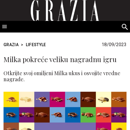
GRAZIA Srbija
S
fo
18/09/2023
GRAZIA
>
LIFESTYLE
Milka pokreće veliku nagradnu igru
Otkrijte svoj omiljeni Milka ukus i osvojite vredne
nagrade.