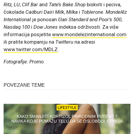
Ritz, LU
,
Clif Bar
and
Tate’s Bake Shop
biskviti i peciva,
čokolade
Cadburi Dairi Milk
,
Milka
i
Toblerone
.
Mondelēz
International
je ponosan član
Standard and Poor’s 500
,
Nasdaq 100
i
Dow Jones
indeksa održivosti. Za više
informacija posjetite
www.mondelezinternational.com
ili pratite kompaniju na
Twitteru
na adresi
www.twitter.com/MDLZ
.
Fotografije: Promo
POVEZANE TEME
LIFESTYLE
KAKO SMANJITI KORTIZOL PRIRODNIM PUTEM? 7
NAVIKA KOJE POMAŽU TELU DA SE OSLOBODI STRESA