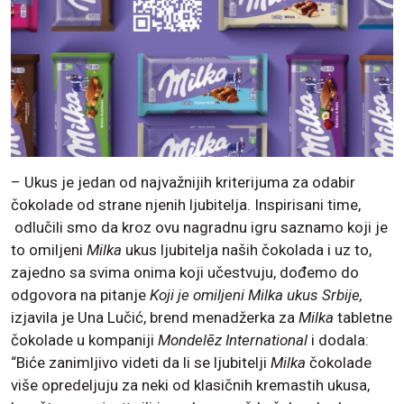
– Ukus je jedan od najvažnijih kriterijuma za odabir
čokolade od strane njenih ljubitelja. Inspirisani time,
odlučili smo da kroz ovu nagradnu igru saznamo koji je
to omiljeni
Milka
ukus ljubitelja naših čokolada i uz to,
zajedno sa svima onima koji učestvuju, dođemo do
odgovora na pitanje
Koji je omiljeni Milka ukus Srbije,
izjavila je Una Lučić, brend menadžerka za
Milka
tabletne
čokolade u kompaniji
Mondelēz International
i dodala:
“Biće zanimljivo videti da li se ljubitelji
Milka
čokolade
više opredeljuju za neki od klasičnih kremastih ukusa,