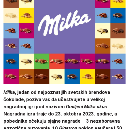
Milka
, jedan od najpoznatijih svetskih brendova
čokolade, poziva vas da učestvujete u velikoj
nagradnoj igri pod nazivom
Omiljeni Milka ukus
.
Nagradna igra traje do 23. oktobra 2023. godine, a
pobednike očekuju sjajne nagrade – 3 nezaboravna
egzotična putovanja, 10
Gigatron
poklon vaučera i 50