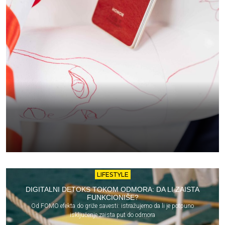
LIFESTYLE
DIGITALNI DETOKS TOKOM ODMORA: DA LI ZAISTA
FUNKCIONIŠE?
Od FOMO efekta do griže savesti: istražujemo da li je potpuno
isključenje zaista put do odmora