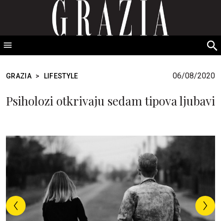
GRAZIA Srbija
S
fo
06/08/2020
GRAZIA
>
LIFESTYLE
Psiholozi otkrivaju sedam tipova ljubavi