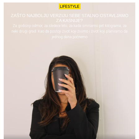
LIFESTYLE
ZAŠTO NAJBOLJU VERZIJU SEBE STALNO OSTAVLJAMO
ZA KASNIJE?
Za godišnji odmor, za sledeće leto, za kada smršamo pet kilograma, za
neki drugi grad. Kao da postoji život koji živimo i život koji planiramo da
jednog dana počnemo