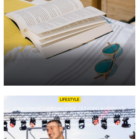
LIFESTYLE
LUKA DONČIĆ I JORDAN VODE ČETVORO KOŠARKAŠA
IZ SRBIJE U LONDON!
Turnir „The One“ deo je globalne inicijative Jordan brenda usmerene ka
pronalaženju i podršci novoj generaciji košarkaških talenata