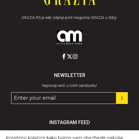
GRAZIA.RS je web izdanje print magazina GRAZIA u Srbiji.
NEWSLETTER
Najnovije vesti u tvom sanducetu!
INSTAGRAM FEED
Pratite nas
@graziaserbia
Koristimo kolačiće kako bismo vam obezbedili najbolje