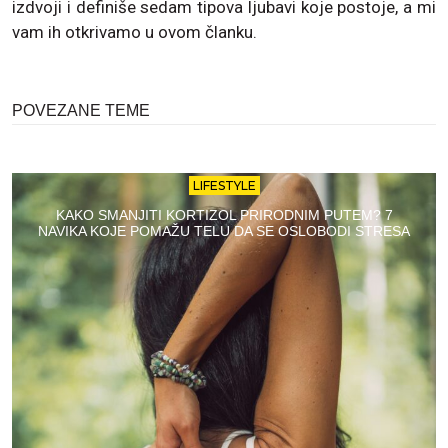
izdvoji i definiše sedam tipova ljubavi koje postoje, a mi
vam ih otkrivamo u ovom članku.
POVEZANE TEME
LIFESTYLE
KAKO SMANJITI KORTIZOL PRIRODNIM PUTEM? 7
NAVIKA KOJE POMAŽU TELU DA SE OSLOBODI STRESA