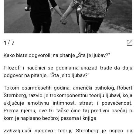
1
7
/
Kako biste odgvoroili na pitanje „Šta je ljubav?“
Filozofi i naučnici se godinama unazad trude da daju
odgovor na pitanje…“Šta je to ljubav?“
Tokom osamdesetih godina, američki psiholog, Robert
Sternberg, razvio je trokomponentnu teoriju ljubavi, koja
uključuje emotivnu intimnost, strast i posvećenost.
Prema njemu, ove tri tačke čine taj predivni osećaj o
kom je napisano bezbroj pesama i knjiga.
Zahvaljujući njegovoj teoriji, Sternberg je uspeo da