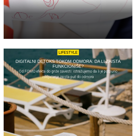
LIFESTYLE
DIGITALNI DETOKS TOKOM ODMORA: DA LI ZAISTA
FUNKCIONIŠE?
Od FOMO efekta do griže savesti: istražujemo da li je potpuno
isključenje zaista put do odmora