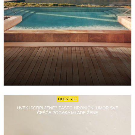
LIFESTYLE
UVEK ISCRPLJENE? ZAŠTO HRONIČNI UMOR SVE
ČEŠĆE POGAĐA MLADE ŽENE