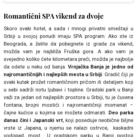
Romantični SPA vikend za dvoje
Skoro svaki hotel, a sada i mnogi privatni smeštaji u
Srbiji u svojoj ponudi imaju SPA program. Ako ste iz
Beograda, a želite da pobegnete iz grada za vikend,
možda vam je najbliža Fruška gora. A ako vam je
svejedno koliko ćete kilometara preći, možda je najbolje
da odete u neku od banja.
Vrnjačka Banja je jedno od
najromantičnijih i najlepših mesta u Srbiji
. Gradić čiji je
svaki kutak prožet romantičnom pričom ili detaljem koji
u sebi sadrži notu ljubavi i topline. Gradski park u Banji
važi za jedan od najlepših prostora u Srbiji, tu je čuvena
fontana, brojni mostići i najromantičniji momenat –
čajne kućice u kojima se možete odmarati.
Deo parka
danas čini i Japanski vrt
, koji poseduje neobične biljne
vrste iz Japana, u njemu se nalazi ostrvce, kaskadni
vodopad, most… U gradskom parku u Banji postoji