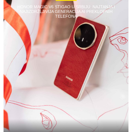
HONOR MAGIC V6 STIGAO U SRBIJU: NAJTANJA I
NAJIZDRŽLJIVIJA GENERACIJA AI PREKLOPNIH
TELEFONA