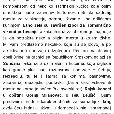
kompleksom od nekoliko starinskih kućica koje osim
smeštaja nude zanimljiv kulturno-umetnički sadržaj,
mesta za relaksaciju, odmor, uživanje i sa odličnom
kuhinjom.
Etno sela su savršen izbor za romantično
vikend putovanje
, a kako ih ima zaista mnogo, najbolje
je da potražite neko u blizini mesta u kojem živite.
Mi vam predlažemo nekoliko, koja su se izdvojila po
atraktivnosti sadržaja i Izgledom. Recimo, na desnoj
obali Drine, na granici sa Republikom Srpskom, nalazi se
Sunčana reka
, selo sa malenim kućama, koje izgleda
kao gradić plus nudi raznovrsne sadržaje – šetnju,
rekreaciju, tu je i farma sa konjima, paunovima,
zečevima, muzejsku postavku (Drina kroz vekove ili
mesto na kome je počeo Prvi svetski rat).
Rajski konaci
u opštini Gornji Milanovac
, u selu Leušići. Osim
predivnim predela karakterističnih za šumadijski kraj,
ovde ćete istinski uživati u domaćoj kuhinji spremanoj