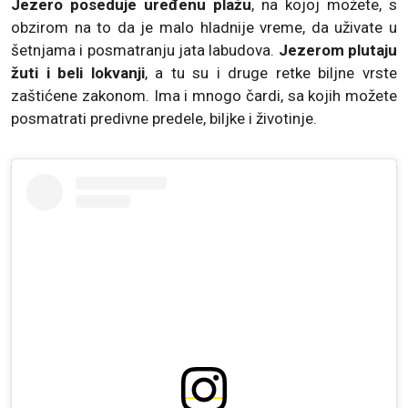
Jezero poseduje uređenu plažu
, na kojoj možete, s
obzirom na to da je malo hladnije vreme, da uživate u
šetnjama i posmatranju jata labudova.
Jezerom plutaju
žuti i beli lokvanji
, a tu su i druge retke biljne vrste
zaštićene zakonom. Ima i mnogo čardi, sa kojih možete
posmatrati predivne predele, biljke i životinje.