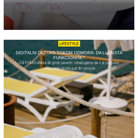
LIFESTYLE
DIGITALNI DETOKS TOKOM ODMORA: DA LI ZAISTA
FUNKCIONIŠE?
Od FOMO efekta do griže savesti: istražujemo da li je potpuno
isključenje zaista put do odmora