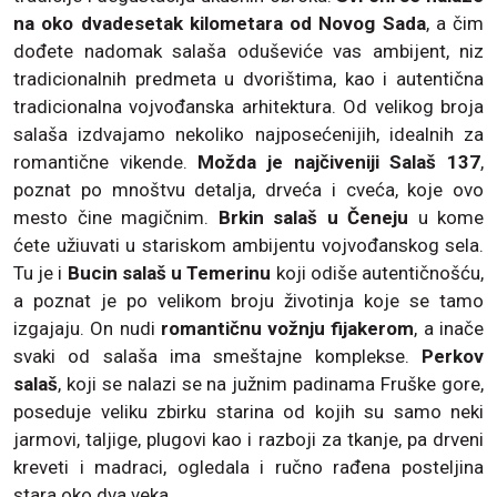
na oko dvadesetak kilometara od Novog Sada
, a čim
dođete nadomak salaša oduševiće vas ambijent, niz
tradicionalnih predmeta u dvorištima, kao i autentična
tradicionalna vojvođanska arhitektura. Od velikog broja
salaša izdvajamo nekoliko najposećenijih, idealnih za
romantične vikende.
Možda je najčiveniji Salaš 137
,
poznat po mnoštvu detalja, drveća i cveća, koje ovo
mesto čine magičnim.
Brkin salaš u Čeneju
u kome
ćete užiuvati u stariskom ambijentu vojvođanskog sela.
Tu je i
Bucin salaš u Temerinu
koji odiše autentičnošću,
a poznat je po velikom broju životinja koje se tamo
izgajaju. On nudi
romantičnu vožnju fijakerom
, a inače
svaki od salaša ima smeštajne komplekse.
Perkov
salaš
, koji se nalazi se na južnim padinama Fruške gore,
poseduje veliku zbirku starina od kojih su samo neki
jarmovi, taljige, plugovi kao i razboji za tkanje, pa drveni
kreveti i madraci, ogledala i ručno rađena posteljina
stara oko dva veka.