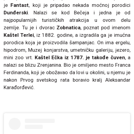
je
Fantast
, koji je pripadao nekada moćnoj porodici
Dunđerski
. Nalazi se kod Bečeja i jedna je od
najpopularnijih turističkih atrakcija u ovom delu
zemlje. Tu je i dvorac
Zobnatica
, poznat pod imenom
Kaštel Terlei
, iz 1882. godine, a izgradila ga je imućna
porodica koja je proizvodila šampanjac. On ima ergelu,
hipodrom, Muzej konjarstva, umetničku galeriju, jezero,
mini zoo vrt.
Kaštel Ečka iz 1787. je takođe čuven
, a
nalazi se blizu Zrenjanina. Bio je omiljeno mesto Franca
Ferdinanda, koji je obožavao da lovi u okolini, u njemu je
nakon Prvog svetskog rata boravio kralj Aleksandar
Karađorđević.