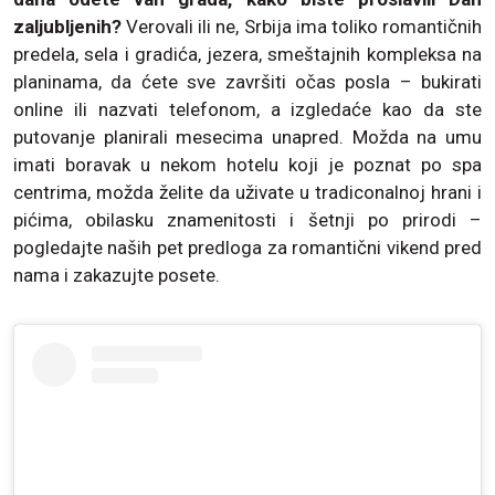
zaljubljenih?
Verovali ili ne, Srbija ima toliko romantičnih
predela, sela i gradića, jezera, smeštajnih kompleksa na
planinama, da ćete sve završiti očas posla – bukirati
online ili nazvati telefonom, a izgledaće kao da ste
putovanje planirali mesecima unapred. Možda na umu
imati boravak u nekom hotelu koji je poznat po spa
centrima, možda želite da uživate u tradiconalnoj hrani i
pićima, obilasku znamenitosti i šetnji po prirodi –
pogledajte naših pet predloga za romantični vikend pred
nama i zakazujte posete.