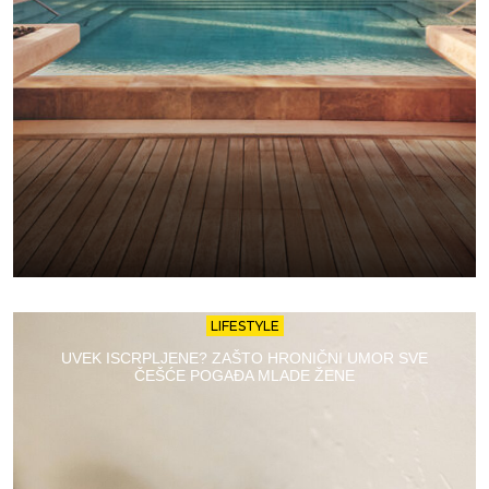
LIFESTYLE
UVEK ISCRPLJENE? ZAŠTO HRONIČNI UMOR SVE
ČEŠĆE POGAĐA MLADE ŽENE