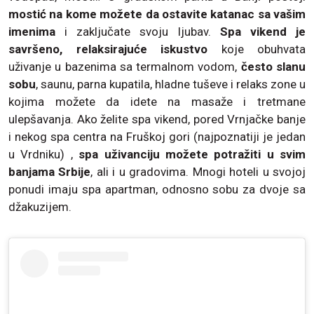
mostić na kome možete da ostavite katanac sa vašim
imenima
i zaključate svoju ljubav.
Spa vikend je
savršeno, relaksirajuće iskustvo
koje obuhvata
uživanje u bazenima sa termalnom vodom,
često slanu
sobu
, saunu, parna kupatila, hladne tuševe i relaks zone u
kojima možete da idete na masaže i tretmane
ulepšavanja. Ako želite spa vikend, pored Vrnjačke banje
i nekog spa centra na Fruškoj gori (najpoznatiji je jedan
u Vrdniku) ,
spa uživanciju možete potražiti u svim
banjama Srbije
, ali i u gradovima. Mnogi hoteli u svojoj
ponudi imaju spa apartman, odnosno sobu za dvoje sa
džakuzijem.