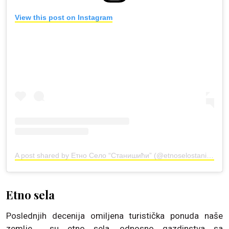
View this post on Instagram
A post shared by Етно Село “Станишићи” (@etnoselostanisici)
Etno sela
Poslednjih decenija omiljena turistička ponuda naše
zemlje su etno sela, odnosno gazdinstva sa