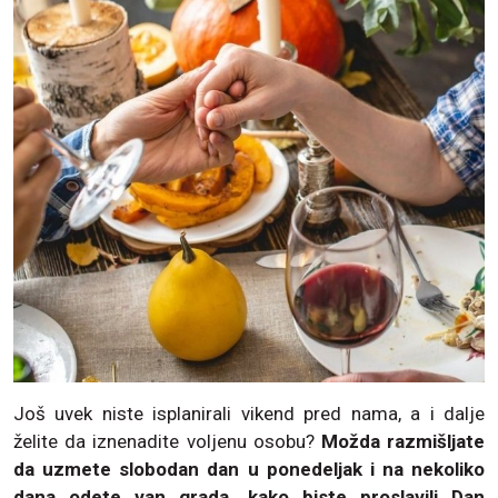
Još uvek niste isplanirali vikend pred nama, a i dalje
želite da iznenadite voljenu osobu?
Možda razmišljate
da uzmete slobodan dan u ponedeljak i na nekoliko
dana odete van grada, kako biste proslavili Dan