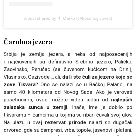
A post shared by 👨 Marko (@bosonogicovek)
Čarobna jezera
Srbija je zemlja jezera, a neka od najposećenijih
i najčiuvenijih su definitivno Srebrno jezero, Palićko,
Zaovinsko, Perućac (sa čuvenom kućicom na Drini),
Vlasinsko, Gazivode…, ali,
da li ste čuli za jezero koje se
zove Tikvara
? Ono se nalazi se u Bačkoj Palanci, na
samo 40 kilometara od Novog Sada. Ako je verovati
posetiocima, ovde možete videti jedan od
najlepših
zalazaka sunca u zemlji
. Inače, ime je dobilo po
tikvarama – čamcima u kojima su ribari čuvali svoj ulov.
Na ulazu u ovaj
rezervat prirode
nalazi se dugačak
drvored, gde su čempresi, vrbe, topole, jasenovi i platani.