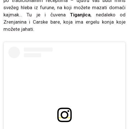
po tradicionalnim receptima – ujutru vas budi miris
svežeg hleba iz furune, na koji možete mazati domaći
kajmak… Tu je i čuvena
Tiganjica
, nedaleko od
Zrenjanina i Carske bare, koja ima ergelu konja koje
možete jahati.