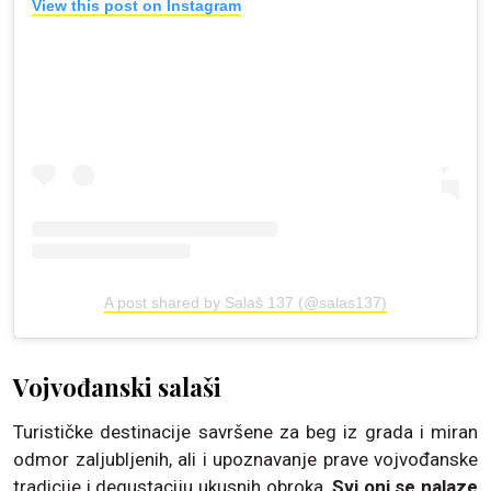
View this post on Instagram
A post shared by Salaš 137 (@salas137)
Vojvođanski salaši
Turističke destinacije savršene za beg iz grada i miran
odmor zaljubljenih, ali i upoznavanje prave vojvođanske
tradicije i degustaciju ukusnih obroka.
Svi oni se nalaze