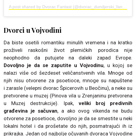
A post shared by Dvorac Fantast (@dvorac_dundjerski_fantast)
Dvorci u Vojvodini
Da biste osetili romantiku minulih vremena i na kratko
proživeli raskošni život plemićkih porodica nije
neophodno da putujete na daleki zapad Evrope.
Dovoljno je da se zaputite u Vojvodinu
, u kojoj se
nalazi više od šezdeset veličanstvenih vila. Mnoge od
njih nisu otvorene za psoetioce, mnoge su napuštene
i zarasle (velepni dvorac Špicerovih u Beočinu), a neke su
pretvorene u muzej (Pinova vila u Zrenjaninu pretvorena
u Muzej destrukcije). Ipak,
veliki broj predivnih
građevina je sačuvan
, a ako ovog vikenda ne budu
otvorene za posetioce, dovoljno je da se smestite u neki
lokalni hotel i da prošetate do njih, posmatrajući ih iz
prikrajka. Jedan od najbolje očuvanih dvoraca Vojvodine