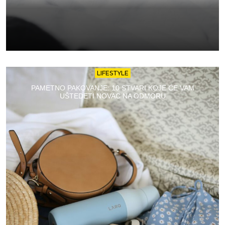
LIFESTYLE
PAMETNO PAKOVANJE: 10 STVARI KOJE ĆE VAM
UŠTEDETI NOVAC NA ODMORU