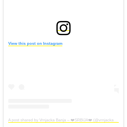
View this post on Instagram
A post shared by Vrnjacka Banja – ❤️SRBIJA❤️ (@vrnjacka_banja_official)