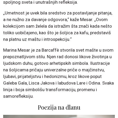
spoljnog sveta i unutrašnjih refleksija.
„Umetnost je uvek bila sredstvo za postavljanje pitanja,
a ne nužno za davanje odgovora,“ kaže Mesar. „Ovom
kolekcijom sam želela da istražim šta znači kada nešto
toliko uobičajeno, kao što je šoljica za kafu, predstaviš
na platnu uz maštu i introspekciju.“
Marina Mesar je za Barcaffè stvorila svet mašte u svom
prepoznatljivom stilu. Njen rad donosi likove životinja u
ljudskom duhu, gotovo arhetipskih simbola. Ilustracije
na šoljicama pričaju univerzalne priče o majčinstvu,
ljubavi, prijateljstvu i hedonizmu, kroz likove poput
Galeba Gala, Lisca Jakova i labudova Lare i Odina. Svaka
linija i boja simbolišu transformaciju, promenu i
samorefleksiju.
Poezija na dlanu