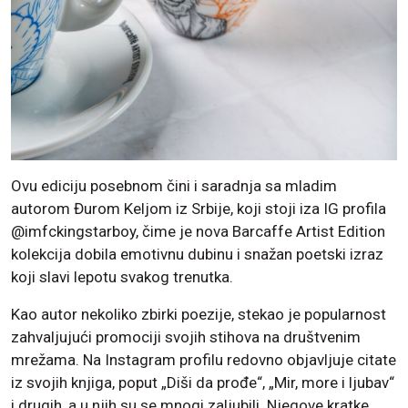
Ovu ediciju posebnom čini i saradnja sa mladim
autorom Đurom Keljom iz Srbije, koji stoji iza IG profila
@imfckingstarboy, čime je nova Barcaffe Artist Edition
kolekcija dobila emotivnu dubinu i snažan poetski izraz
koji slavi lepotu svakog trenutka.
Kao autor nekoliko zbirki poezije, stekao je popularnost
zahvaljujući promociji svojih stihova na društvenim
mrežama. Na Instagram profilu redovno objavljuje citate
iz svojih knjiga, poput „Diši da prođe“, „Mir, more i ljubav“
i drugih, a u njih su se mnogi zaljubili. Njegove kratke,