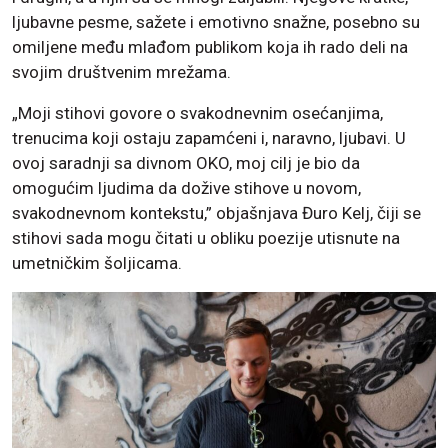
ljubavne pesme, sažete i emotivno snažne, posebno su
omiljene među mlađom publikom koja ih rado deli na
svojim društvenim mrežama.
„Moji stihovi govore o svakodnevnim osećanjima,
trenucima koji ostaju zapamćeni i, naravno, ljubavi. U
ovoj saradnji sa divnom OKO, moj cilj je bio da
omogućim ljudima da dožive stihove u novom,
svakodnevnom kontekstu,” objašnjava Đuro Kelj, čiji se
stihovi sada mogu čitati u obliku poezije utisnute na
umetničkim šoljicama.