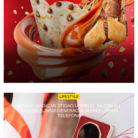
LIFESTYLE
HONOR MAGIC V6 STIGAO U SRBIJU: NAJTANJA I
NAJIZDRŽLJIVIJA GENERACIJA AI PREKLOPNIH
TELEFONA