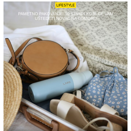
LIFESTYLE
PAMETNO PAKOVANJE: 10 STVARI KOJE ĆE VAM
UŠTEDETI NOVAC NA ODMORU