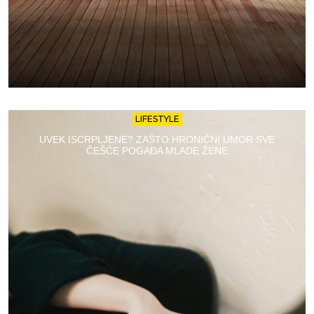
LIFESTYLE
UVEK ISCRPLJENE? ZAŠTO HRONIČNI UMOR SVE
ČEŠĆE POGAĐA MLADE ŽENE