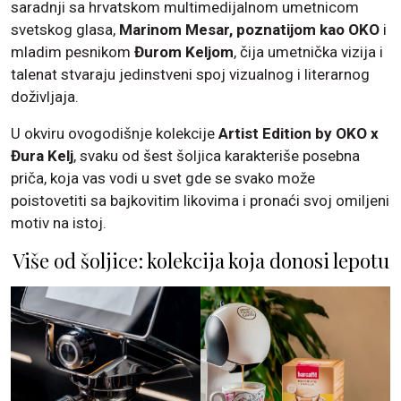
saradnji sa hrvatskom multimedijalnom umetnicom
svetskog glasa,
Marinom Mesar, poznatijom kao OKO
i
mladim pesnikom
Đurom Keljom
, čija umetnička vizija i
talenat stvaraju jedinstveni spoj vizualnog i literarnog
doživljaja.
U okviru ovogodišnje kolekcije
Artist Edition by OKO x
Đura Kelj
, svaku od šest šoljica karakteriše posebna
priča, koja vas vodi u svet gde se svako može
poistovetiti sa bajkovitim likovima i pronaći svoj omiljeni
motiv na istoj.
Više od šoljice: kolekcija koja donosi lepotu