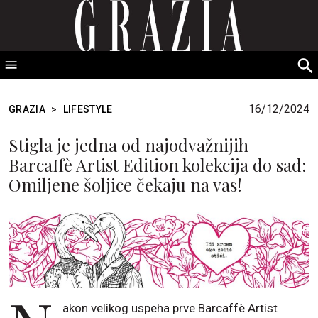
GRAZIA Srbija
S
fo
16/12/2024
GRAZIA
>
LIFESTYLE
Stigla je jedna od najodvažnijih
Barcaffè Artist Edition kolekcija do sad:
Omiljene šoljice čekaju na vas!
akon velikog uspeha prve Barcaffè Artist