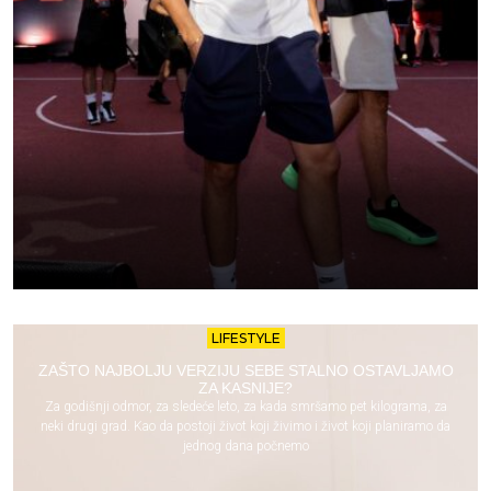
LIFESTYLE
ZAŠTO NAJBOLJU VERZIJU SEBE STALNO OSTAVLJAMO
ZA KASNIJE?
Za godišnji odmor, za sledeće leto, za kada smršamo pet kilograma, za
neki drugi grad. Kao da postoji život koji živimo i život koji planiramo da
jednog dana počnemo