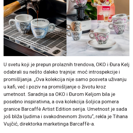
U svetu koji je prepun prolaznih trendova, OKO i Đura Kelj
odabrali su nešto daleko trajnije: moć introspekcije i
promišljanja. „Ova kolekcija nije samo posveta uživanju
u kafi, već i poziv na promišljanje o životu kroz
umetnost. Saradnja sa OKO i Đurom Keljom bila je
posebno inspirativna, a ova kolekcija šoljica pomera
granice Barcaffè Artist Edition serija. Umetnost je sada
još bliža ljudima i svakodnevnom životu“, rekla je Tihana
Vujčić, direktorka marketinga Barcaffè-a.