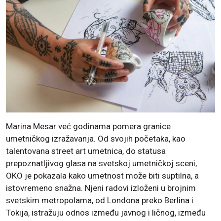
Marina Mesar već godinama pomera granice
umetničkog izražavanja. Od svojih početaka, kao
talentovana street art umetnica, do statusa
prepoznatljivog glasa na svetskoj umetničkoj sceni,
OKO je pokazala kako umetnost može biti suptilna, a
istovremeno snažna. Njeni radovi izloženi u brojnim
svetskim metropolama, od Londona preko Berlina i
Tokija, istražuju odnos između javnog i ličnog, između