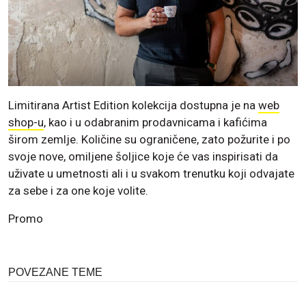
Limitirana Artist Edition kolekcija dostupna je na
web
shop-u
, kao i u odabranim prodavnicama i kafićima
širom zemlje. Količine su ograničene, zato požurite i po
svoje nove, omiljene šoljice koje će vas inspirisati da
uživate u umetnosti ali i u svakom trenutku koji odvajate
za sebe i za one koje volite.
Promo
POVEZANE TEME