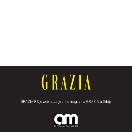
GRAZIA.RS je web izdanje print magazina GRAZIA u Srbiji.