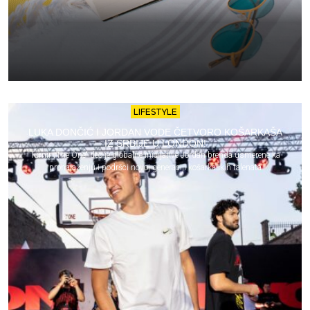
LIFESTYLE
LUKA DONČIĆ I JORDAN VODE ČETVORO KOŠARKAŠA
IZ SRBIJE U LONDON!
Turnir „The One“ deo je globalne inicijative Jordan brenda usmerene ka
pronalaženju i podršci novoj generaciji košarkaških talenata