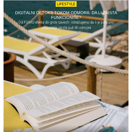
LIFESTYLE
DIGITALNI DETOKS TOKOM ODMORA: DA LI ZAISTA
FUNKCIONIŠE?
Od FOMO efekta do griže savesti: istražujemo da li je potpuno
isključenje zaista put do odmora