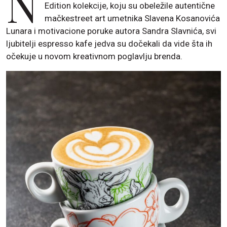
N
Edition kolekcije, koju su obeležile autentične
mačkestreet art umetnika Slavena Kosanovića
Lunara i motivacione poruke autora Sandra Slavnića, svi
ljubitelji espresso kafe jedva su dočekali da vide šta ih
očekuje u novom kreativnom poglavlju brenda.