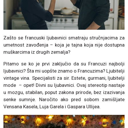
Zašto se francuski ljubavnici smatraju stručnjacima za
umetnost zavođenja – koja je tajna koja nije dostupna
muškarcima iz drugih zemalja?
Pitamo se ko je prvi zaključio da su Francuzi najbolji
ljubavnici? Šta mi uopšte znamo o Francuzima? Ljubitelji
vintage vina. Specijalisti za sir. Estete, gurmani, ljubitelji
mode – opet! Divni su ljubavnici. Ovaj stereotip nastaje
u mozgu, stabilan, poput zakona prirode, bez izazivanja
senke sumnje. Naročito ako pred sobom zamišljate
Vensana Kasela, Luja Garela i Gaspara Ullijea.