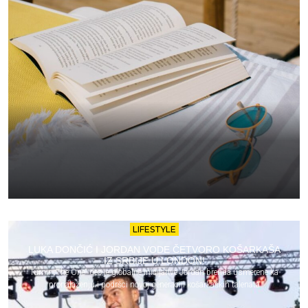
LIFESTYLE
LUKA DONČIĆ I JORDAN VODE ČETVORO KOŠARKAŠA
IZ SRBIJE U LONDON!
Turnir „The One“ deo je globalne inicijative Jordan brenda usmerene ka
pronalaženju i podršci novoj generaciji košarkaških talenata