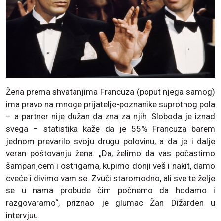
Žena prema shvatanjima Francuza (poput njega samog)
ima pravo na mnoge prijatelje-poznanike suprotnog pola
– a partner nije dužan da zna za njih. Sloboda je iznad
svega – statistika kaže da je 55% Francuza barem
jednom prevarilo svoju drugu polovinu, a da je i dalje
veran poštovanju žena. „Da, želimo da vas počastimo
šampanjcem i ostrigama, kupimo donji veš i nakit, damo
cveće i divimo vam se. Zvuči staromodno, ali sve te želje
se u nama probude čim počnemo da hodamo i
razgovaramo“, priznao je glumac Žan Dižarden u
intervjuu.