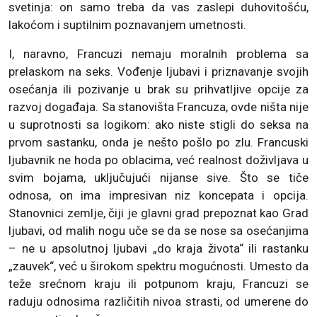
svetinja: on samo treba da vas zaslepi duhovitošću,
lakoćom i suptilnim poznavanjem umetnosti.
I, naravno, Francuzi nemaju moralnih problema sa
prelaskom na seks. Vođenje ljubavi i priznavanje svojih
osećanja ili pozivanje u brak su prihvatljive opcije za
razvoj događaja. Sa stanovišta Francuza, ovde ništa nije
u suprotnosti sa logikom: ako niste stigli do seksa na
prvom sastanku, onda je nešto pošlo po zlu. Francuski
ljubavnik ne hoda po oblacima, već realnost doživljava u
svim bojama, uključujući nijanse sive. Što se tiče
odnosa, on ima impresivan niz koncepata i opcija.
Stanovnici zemlje, čiji je glavni grad prepoznat kao Grad
ljubavi, od malih nogu uče se da se nose sa osećanjima
– ne u apsolutnoj ljubavi „do kraja života“ ili rastanku
„zauvek“, već u širokom spektru mogućnosti. Umesto da
teže srećnom kraju ili potpunom kraju, Francuzi se
raduju odnosima različitih nivoa strasti, od umerene do