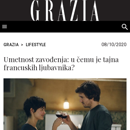
GRAZIA Srbija
S
fo
08/10/2020
GRAZIA
>
LIFESTYLE
Umetnost zavođenja: u čemu je tajna
francuskih ljubavnika?