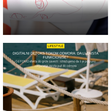
LIFESTYLE
DIGITALNI DETOKS TOKOM ODMORA: DA LI ZAISTA
FUNKCIONIŠE?
Od FOMO efekta do griže savesti: istražujemo da li je potpuno
isključenje zaista put do odmora