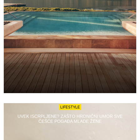
LIFESTYLE
UVEK ISCRPLJENE? ZAŠTO HRONIČNI UMOR SVE
ČEŠĆE POGAĐA MLADE ŽENE