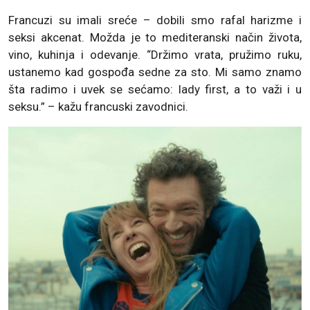
Francuzi su imali sreće – dobili smo rafal harizme i
seksi akcenat. Možda je to mediteranski način života,
vino, kuhinja i odevanje. “Držimo vrata, pružimo ruku,
ustanemo kad gospođa sedne za sto. Mi samo znamo
šta radimo i uvek se sećamo: lady first, a to važi i u
seksu.” – kažu francuski zavodnici.