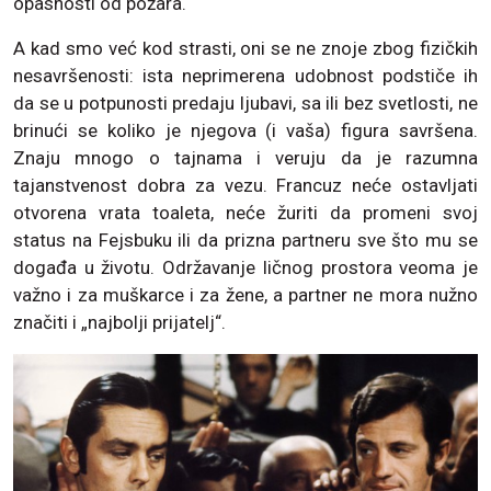
opasnosti od požara.
A kad smo već kod strasti, oni se ne znoje zbog fizičkih
nesavršenosti: ista neprimerena udobnost podstiče ih
da se u potpunosti predaju ljubavi, sa ili bez svetlosti, ne
brinući se koliko je njegova (i vaša) figura savršena.
Znaju mnogo o tajnama i veruju da je razumna
tajanstvenost dobra za vezu. Francuz neće ostavljati
otvorena vrata toaleta, neće žuriti da promeni svoj
status na Fejsbuku ili da prizna partneru sve što mu se
događa u životu. Održavanje ličnog prostora veoma je
važno i za muškarce i za žene, a partner ne mora nužno
značiti i „najbolji prijatelj“.