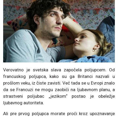
Verovatno je svetska slava započela poljupcem. Od
francuskog poljupca, kako su ga Britanci nazvali u
prošlom veku, iz čiste zavisti. Već tada se u Evropi znalo
da se Francuzi ne mogu zaobići na ljubavnom planu, a
strastveni poljubac „jezikom“ postao je obeležje
ljubavnog autoriteta.
Ali pre prvog poljupca morate proći kroz upoznavanje