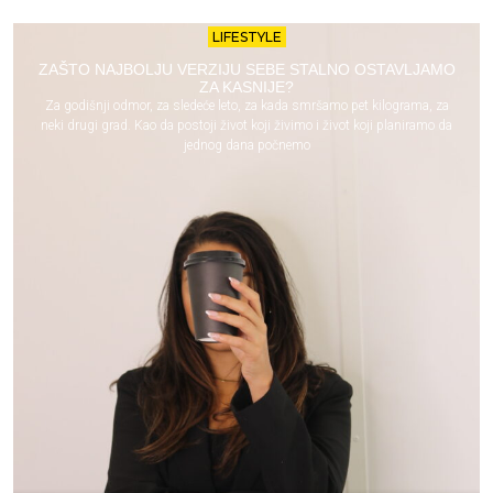
LIFESTYLE
ZAŠTO NAJBOLJU VERZIJU SEBE STALNO OSTAVLJAMO
ZA KASNIJE?
Za godišnji odmor, za sledeće leto, za kada smršamo pet kilograma, za
neki drugi grad. Kao da postoji život koji živimo i život koji planiramo da
jednog dana počnemo