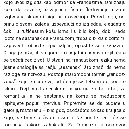
koje uvek izgleda kao odmor sa Francuzima. Oni znaju
kako da zavode, uživajući u finom flertovanju, i zato
izgledaju iskreno i sigurni u osećanja. Pored toga, oni
brinu o svom izgledu, uspevajući da izgledaju elegantno
čak i u ružičastim košuljama i u bilo kojoj dobi. Kada
idete na sastanak sa Francuzom, trebalo bi da sledite tri
zapovesti: obucite lepu haljinu, opustite se i zabavite.
Druga je teža, ali sa gomilom prijatnih bonusa kojih ćete
se sećati ceo život. U stvari, na francuskom jeziku nema
jasne analogije sa rečju „sastanak“, što znači da nema
razloga za nervozu. Postoji staromodni termin „randez-
vous“, koji je upio sve, od šetnje sa tetkom do posete
lekaru. Dejt na francuskom je vreme za tet-a-tet, za
romantiku, a ne sastanak na kome se međusobno
ispitujete poput intervjua. Pripremite se da budete u
galeriji, restoranu – bilo gde, osećaćete se kao kraljica o
kojoj se brine o životu i smrti. Ne brinite da li će se
romansa uskoro zahuktati. Za Francuza je razgovor