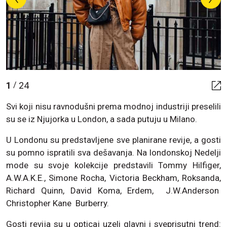
1
24
/
Svi koji nisu ravnodušni prema modnoj industriji preselili
su se iz Njujorka u London, a sada putuju u Milano.
U Londonu su predstavljene sve planirane revije, a gosti
su pomno ispratili sva dešavanja. Na londonskoj Nedelji
mode su svoje kolekcije predstavili Tommy Hilfiger,
A.W.A.K.E., Simone Rocha, Victoria Beckham, Roksanda,
Richard Quinn, David Koma, Erdem, J.W.Anderson
Christopher Kane Burberry.
Gosti revija su u opticaj uzeli glavni i sveprisutni trend: