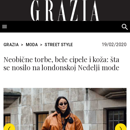
GRAZIA Srbija
S
fo
19/02/2020
GRAZIA
>
MODA
>
STREET STYLE
Neobične torbe, bele cipele i koža: šta
se nosilo na londonskoj Nedelji mode