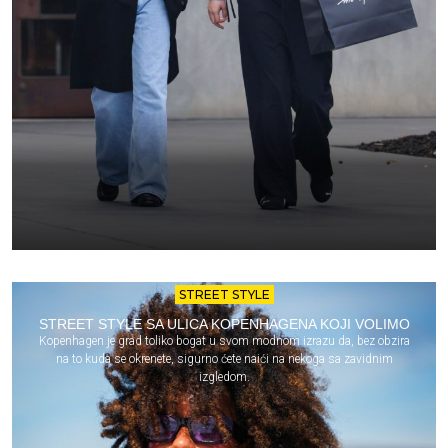
STREET STYLE
STREET STYLE SA ULICA KOPENHAGENA KOJI VOLIMO
Kopenhagen je grad toliko bogat u svom modnom izrazu da, bez obzira
na to kuda se okrenete, sigurno ćete naići na nekoga sa zavidnim
izgledom.