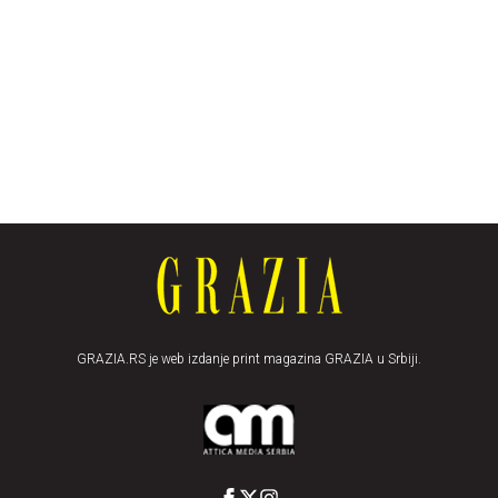
GRAZIA.RS je web izdanje print magazina GRAZIA u Srbiji.