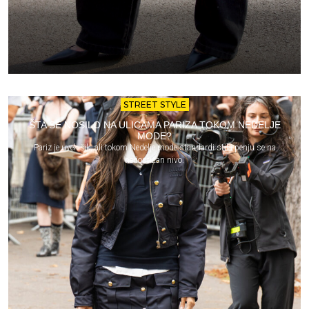
STREET STYLE
ŠTA SE NOSILO NA ULICAMA PARIZA TOKOM NEDELJE
MODE?
Pariz je uvek šik, ali tokom Nedelje mode standardi stila penju se na
nedostižan nivo.