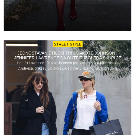
STREET STYLE
JEDNOSTAVAN STILSKI TRIK DAKOTE JOHNSON I
JENNIFER LAWRENCE DA OUTFIT IZGLEDA SKUPLJE
Jennifer Lawrence i Dakota Johnson pojavile su se na ulicama Los
Anđelesa, prikazujući svoje šik stilove, u ležernoj šetnji gradom