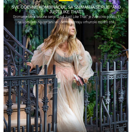
SVE ODEVNE KOMBINACIJE SA SNIMANJA SERIJE “AND
JUST LIKE THAT”
Snimanje treće sezone serije "And Just Like That" je zvanično počelo, i
naši omiljeni Njujorčani već demonstriraju vrhunski modni stil.