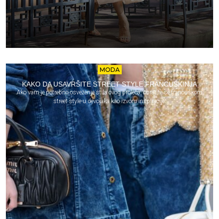
MODA
KAKO DA USAVRŠITE STREET STYLE FRANCUSKINJA
Ako vam je potrebno osveženje stila ovog proleća, obratite se francuskom
street style-u devojaka kao izvoru inspiracije.