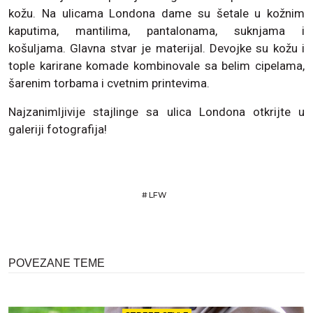
kožu. Na ulicama Londona dame su šetale u kožnim
kaputima, mantilima, pantalonama, suknjama i
košuljama. Glavna stvar je materijal. Devojke su kožu i
tople karirane komade kombinovale sa belim cipelama,
šarenim torbama i cvetnim printevima.
Najzanimljivije stajlinge sa ulica Londona otkrijte u
galeriji fotografija!
#
LFW
POVEZANE TEME