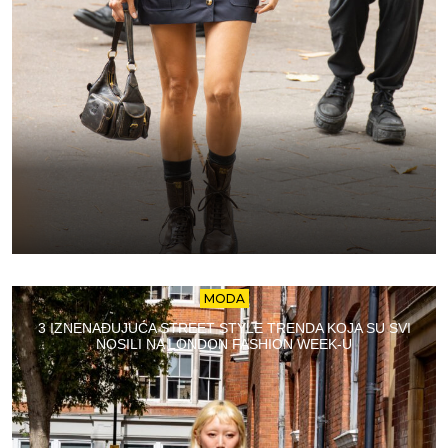
MODA
3 IZNENAĐUJUĆA STREET STYLE TRENDA KOJA SU SVI
NOSILI NA LONDON FASHION WEEK-U