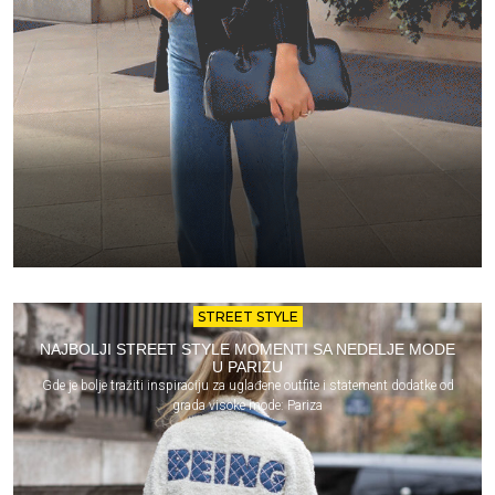
STREET STYLE
NAJBOLJI STREET STYLE MOMENTI SA NEDELJE MODE
U PARIZU
Gde je bolje tražiti inspiraciju za uglađene outfite i statement dodatke od
grada visoke mode: Pariza