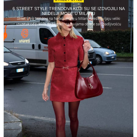
6 STREET STYLE TRENDOVA KOJI SU SE IZDVOJILI NA
NEDELJI MODE U MILANU
Street style trendovi na Nedelji mode u Milanu predstavljaju veliki
izuzetak od pravila da se gosti na revijama oblače sa upadljivošću