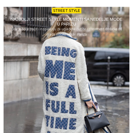
STREET STYLE
NAJBOLJI STREET STYLE MOMENTI SA NEDELJE MODE
U PARIZU
Gde je bolje tražiti inspiraciju za uglađene outfite i statement dodatke od
grada visoke mode: Pariza