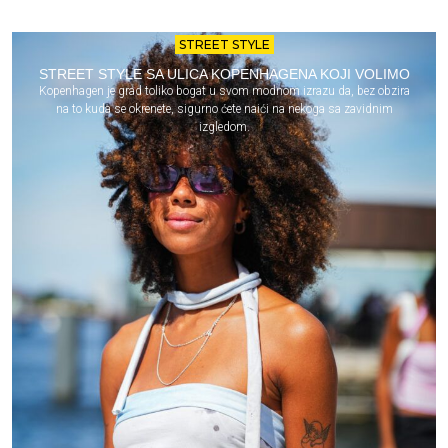
STREET STYLE
STREET STYLE SA ULICA KOPENHAGENA KOJI VOLIMO
Kopenhagen je grad toliko bogat u svom modnom izrazu da, bez obzira
na to kuda se okrenete, sigurno ćete naići na nekoga sa zavidnim
izgledom.