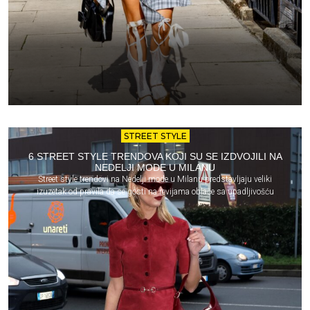
STREET STYLE
6 STREET STYLE TRENDOVA KOJI SU SE IZDVOJILI NA
NEDELJI MODE U MILANU
Street style trendovi na Nedelji mode u Milanu predstavljaju veliki
izuzetak od pravila da se gosti na revijama oblače sa upadljivošću