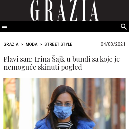
GRAZIA Srbija
S
fo
04/03/2021
GRAZIA
>
MODA
>
STREET STYLE
Plavi san: Irina Šajk u bundi sa koje je
nemoguće skinuti pogled