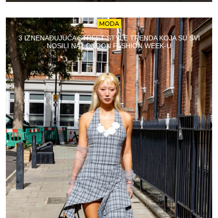
MODA
3 IZNENAĐUJUĆA STREET STYLE TRENDA KOJA SU SVI
NOSILI NA LONDON FASHION WEEK-U