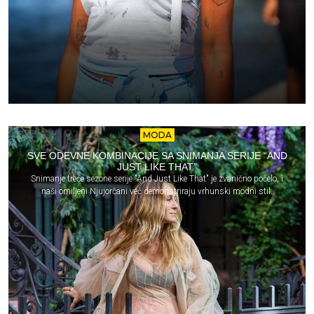
MODA
SVE ODEVNE KOMBINACIJE SA SNIMANJA SERIJE “AND
JUST LIKE THAT”
Snimanje treće sezone serije "And Just Like That" je zvanično počelo, i
naši omiljeni Njujorčani već demonstriraju vrhunski modni stil.