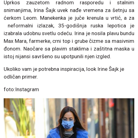
Uprkos zauzetom radnom rasporedu i stalnim
snimanjima, Irina Šajk uvek nađe vremena za šetnju sa
ćerkom Leom. Manekenka je juče krenula u vrtić, a za
neformalni izlazak, 35-godišnja ruska lepotica je
izabrala udobnu svetlu odeću. Irina je nosila plavu bundu
Max Mara, farmerke, crni top i grube čizme sa masivnim
đonom. Naočare sa plavim staklima i zaštitna maska u
istoj nijansi savršeno su upotpunili njen izgled.
Ukoliko vam je potrebna inspiracija, look Irine Šajk je
odličan primer.
foto:Instagram