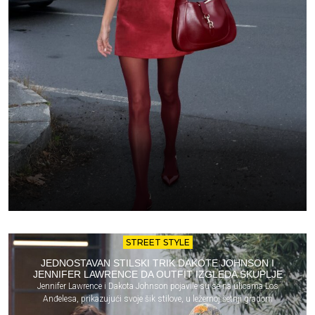
STREET STYLE
JEDNOSTAVAN STILSKI TRIK DAKOTE JOHNSON I
JENNIFER LAWRENCE DA OUTFIT IZGLEDA SKUPLJE
Jennifer Lawrence i Dakota Johnson pojavile su se na ulicama Los
Anđelesa, prikazujući svoje šik stilove, u ležernoj šetnji gradom