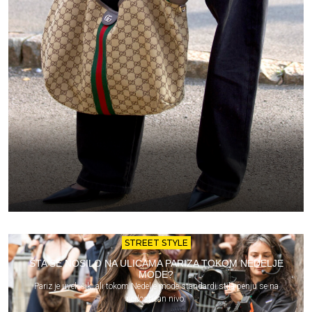
STREET STYLE
ŠTA SE NOSILO NA ULICAMA PARIZA TOKOM NEDELJE
MODE?
Pariz je uvek šik, ali tokom Nedelje mode standardi stila penju se na
nedostižan nivo.