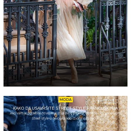
MODA
KAKO DA USAVRŠITE STREET STYLE FRANCUSKINJA
Ako vam je potrebno osveženje stila ovog proleća, obratite se francuskom
street style-u devojaka kao izvoru inspiracije.