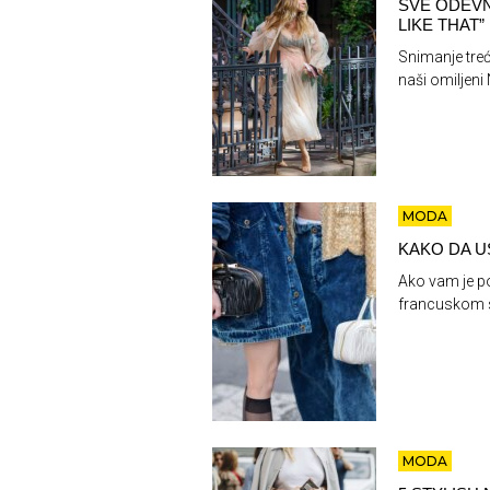
SVE ODEVN
LIKE THAT”
Snimanje treć
naši omiljeni
MODA
KAKO DA U
Ako vam je po
francuskom st
MODA