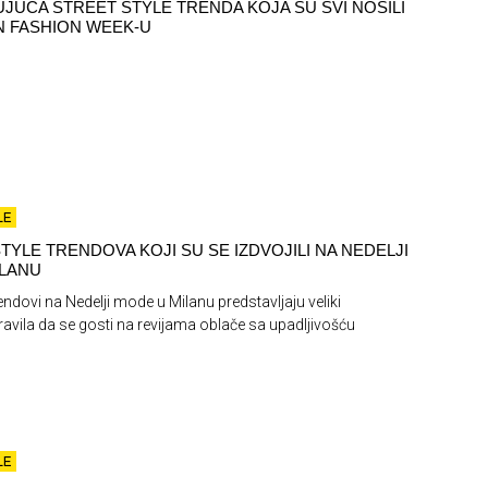
UJUĆA STREET STYLE TRENDA KOJA SU SVI NOSILI
 FASHION WEEK-U
LE
TYLE TRENDOVA KOJI SU SE IZDVOJILI NA NEDELJI
ILANU
rendovi na Nedelji mode u Milanu predstavljaju veliki
ravila da se gosti na revijama oblače sa upadljivošću
LE