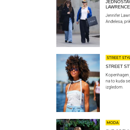
JEDNOSTAV
LAWRENCE 
Jennifer Law
Anđelesa, prik
STREET STY
STREET ST
Kopenhagen j
na to kuda se
izgledom.
MODA