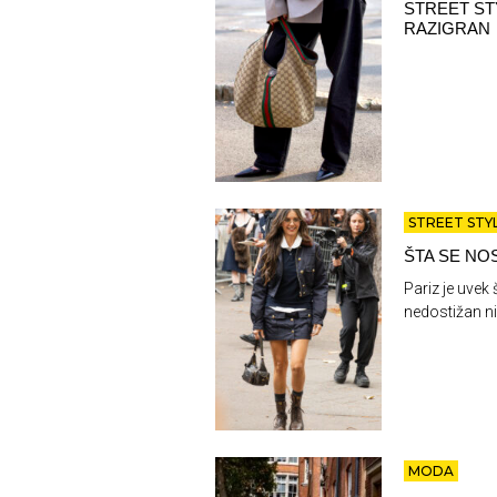
STREET ST
RAZIGRAN
STREET STY
ŠTA SE NO
Pariz je uvek
nedostižan ni
MODA