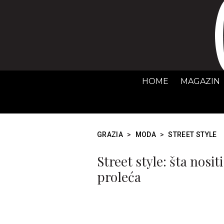
HOME
MAGAZIN
GRAZIA
>
MODA
>
STREET STYLE
Street style: šta nosi
proleća