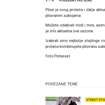
POGLEDAJ SVE SLIKE
Plise je ovog proleća i dalje akt
plisiranim suknjama.
Možete odabrati midi i mini, asim
je vrlo aktuelna ove sezone.
Izabrali smo najbolje stajlinge z
proleća kombinujete plisiranu suk
foto:Pinterest
POVEZANE TEME
STREET STY