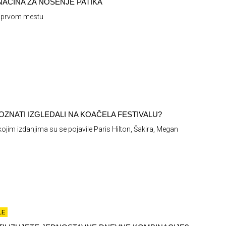
 NAČINA ZA NOŠENJE PATIKA
 prvom mestu
OZNATI IZGLEDALI NA KOAČELA FESTIVALU?
kojim izdanjima su se pojavile Paris Hilton, Šakira, Megan
LE