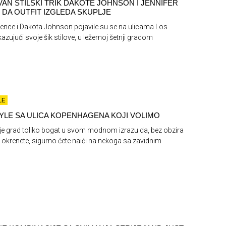
AN STILSKI TRIK DAKOTE JOHNSON I JENNIFER
DA OUTFIT IZGLEDA SKUPLJE
rence i Dakota Johnson pojavile su se na ulicama Los
azujući svoje šik stilove, u ležernoj šetnji gradom
LE
YLE SA ULICA KOPENHAGENA KOJI VOLIMO
e grad toliko bogat u svom modnom izrazu da, bez obzira
 okrenete, sigurno ćete naići na nekoga sa zavidnim