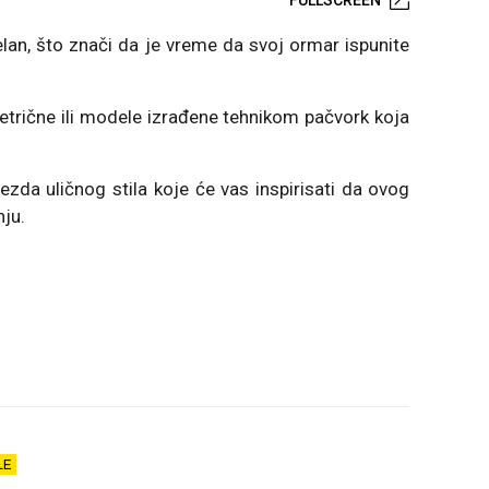
uelan, što znači da je vreme da svoj ormar ispunite
etrične ili modele izrađene tehnikom pačvork koja
vezda uličnog stila koje će vas inspirisati da ovog
nju.
LE