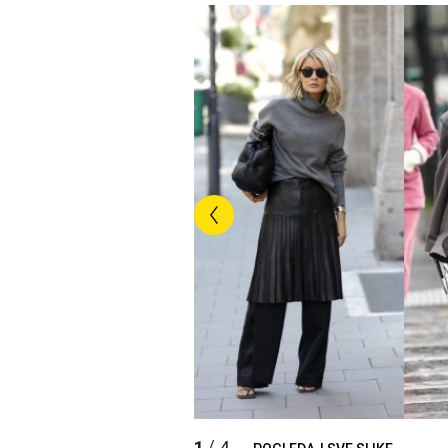
1
4
/