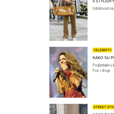
5 STYLISH
Udobnost na
CELEBRITY
KAKO SU P
Pogledajte u 
Fox, i drugi
STREET STY