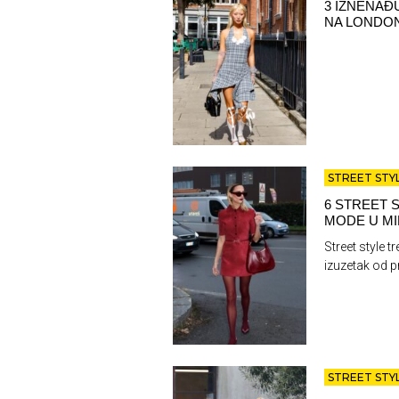
3 IZNENAĐ
NA LONDON
STREET STY
6 STREET S
MODE U M
Street style t
izuzetak od p
STREET STY