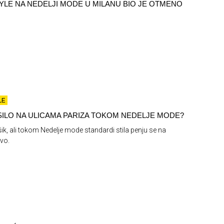
YLE NA NEDELJI MODE U MILANU BIO JE OTMENO
LE
SILO NA ULICAMA PARIZA TOKOM NEDELJE MODE?
 šik, ali tokom Nedelje mode standardi stila penju se na
vo.