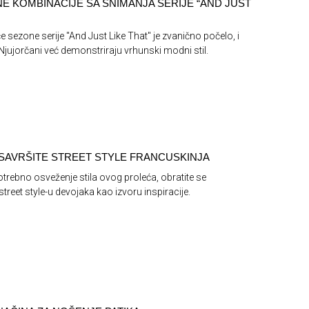
E KOMBINACIJE SA SNIMANJA SERIJE “AND JUST
e sezone serije "And Just Like That" je zvanično počelo, i
 Njujorčani već demonstriraju vrhunski modni stil.
SAVRŠITE STREET STYLE FRANCUSKINJA
trebno osveženje stila ovog proleća, obratite se
reet style-u devojaka kao izvoru inspiracije.