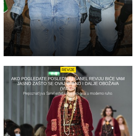
REVIJE
AKO POGLEDATE POSLEDNJU ŠANEL REVIJU BIĆE VAM
JASNO ZAŠTO SE OVAJ BREND I DALJE OBOŽAVA
(VIDEO)
Prepoznatljiva Šanel estetika upakovana u moderno ruho.