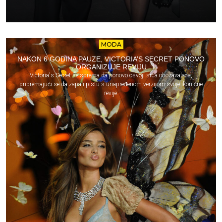
MODA
NAKON 6 GODINA PAUZE, VICTORIA’S SECRET PONOVO
ORGANIZUJE REVIJU
Victoria's Secret se sprema da ponovo osvoji srca obožavalaca,
pripremajući se da zapali pistu s unapređenom verzijom svoje ikonične
revije.