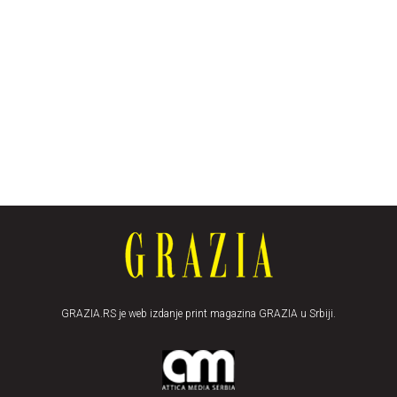
GRAZIA.RS je web izdanje print magazina GRAZIA u Srbiji.