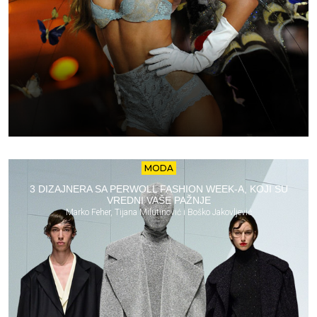
MODA
3 DIZAJNERA SA PERWOLL FASHION WEEK-A, KOJI SU
VREDNI VAŠE PAŽNJE
Marko Feher, Tijana Milutinović i Boško Jakovljević