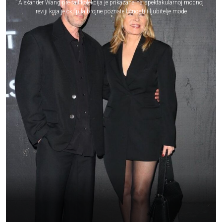
Alexander Wang pre-fall kolekcija je prikazana na spektakularnoj modnoj
reviji koja je okupila brojne poznate ličnosti i ljubitelje mode