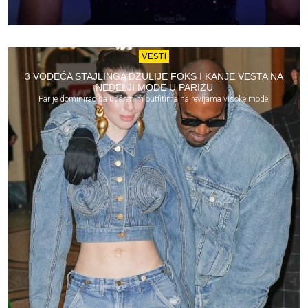
VESTI
3 VODEĆA STAJLINGA DZULIJE FOKS I KANJE VESTA NA
NEDELJI MODE U PARIZU
Par je dominirao sa uparenim outfitima na revijama visoke mode.