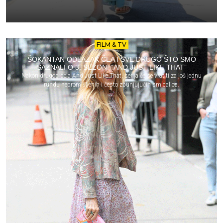
FILM & TV
ŠOKANTAN ODLAZAK ČEA I SVE DRUGO ŠTO SMO
SAZNALI O 3. SEZONI “AND JUST LIKE THAT”
Nakon drugog dela And Just Like That, serija će se vratiti za još jednu
rundu nepromišljenih i često zbunjujućih smicalica.