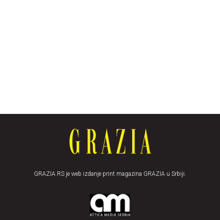
GRAZIA.RS je web izdanje print magazina GRAZIA u Srbiji.