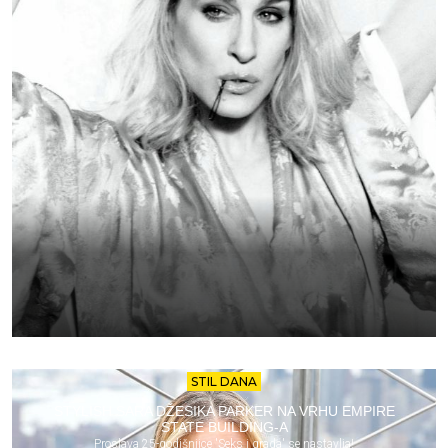
STIL DANA
STYLISH SARA DŽESIKA PARKER NA VRHU EMPIRE
STATE BUILDING-A
Proslava 25-godišnjice 'Seks i grada' se nastavlja!