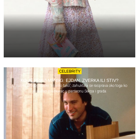
CELEBRITY
KO JE PRAVI MR BIG: EJDAN, ZVERKA ILI STIV?
U susret drugoj sezoni “I samo tako”, zahuktala se rasprava oko toga ko
je idealan muškarac u panteonu Seksa i grada.