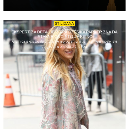
STIL DANA
EKSPERT ZA DETALJE: SARA DŽESIKA PARKER ZNA DA
ISTAKNE ONO ŠTO JE BITNO
Glumica je gostovala u jutarnjem programu, a osim u njene cipele, svi
su gledali u ono što drži u ruci.