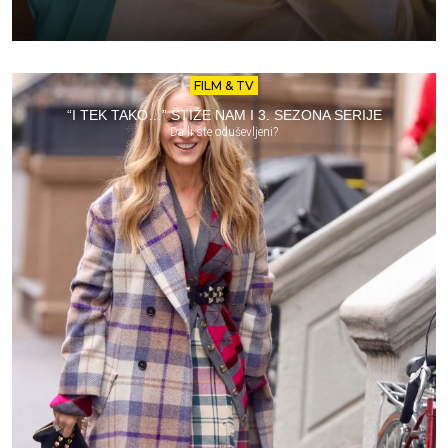
FILM & TV
“I TEK TAKO…” STIŽE NAM I 3. SEZONA SERIJE
Da li ste oduševljeni?