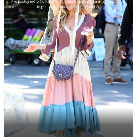
Ako postoji nešto što Keri Bredšo i Sara Džesika Parker imaju zajedničko,
to je njihova ljubav prema sjajnoj obući.