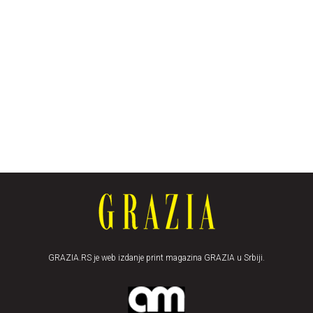
GRAZIA.RS je web izdanje print magazina GRAZIA u Srbiji.