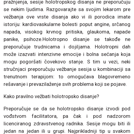
pražnjenja, sesije holotropskog disanja ne preporučuju
se nekim ljudima. Razgovarajte sa svojim lekarom pre
vežbanja ove vrste disanja ako vi ili porodica imate
istoriju: kardiovaskularne bolesti poput angine, srčanog
napada, visokog krvnog pritiska, glaukoma, napade
panike, psihoze.Holotropno disanje se takođe ne
preporučuje trudnicama i dojiljama. Holotropni dah
može izazvati intenzivne emocije i bolna sećanja koja
mogu pogoršati čovekovo stanje. S tim u vezi, neki
stručnjaci preporučuju vežbanje sesija u kombinaciji sa
trenutnom terapijom: to omogućava blagovremeno
rešavanje i prevazilaženje svih problema koji se pojave.
Kako pravilno vežbati holotropsko disanje?
Preporučuje se da se holotropsko disanje izvodi pod
vođstvom facilitatora, pa čak i pod nadzorom
licenciranog zdravstvenog radnika. Sesije mogu biti ili
jedan na jedan ili u grupi. Najprikladniji tip u svakom