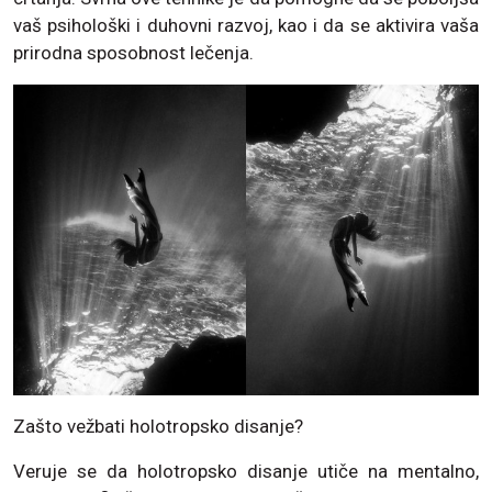
vaš psihološki i duhovni razvoj, kao i da se aktivira vaša
prirodna sposobnost lečenja.
Zašto vežbati holotropsko disanje?
Veruje se da holotropsko disanje utiče na mentalno,