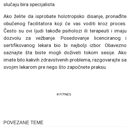
slučaju bira specijalista.
Ako želite da isprobate holotropsko disanje, pronađite
obučenog facilitatora koji će vas voditi kroz proces.
Često su ovi ljudi takođe psiholozi ili terapeuti i imaju
dozvolu za vežbanje. Posedovanje licenciranog i
sertifikovanog lekara bio bi najbolji izbor. Obavezno
saznajte šta biste mogli doživeti tokom sesije. Ako
imate bilo kakvih zdravstvenih problema, razgovarajte sa
svojim lekarom pre nego što započnete praksu.
#
FITNES
POVEZANE TEME