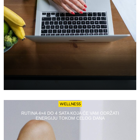
WELLNESS
RUTINA 4×4 DO 4 SATA KOJA ĆE VAM ODRŽATI
ENERGIJU TOKOM CELOG DANA