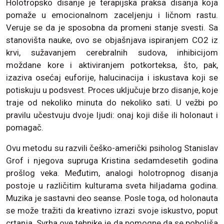
Holotropsko disanje je terapijska praksa disanja koja
pomaže u emocionalnom zaceljenju i ličnom rastu.
Veruje se da je sposobna da promeni stanje svesti. Sa
stanovišta nauke, ovo se objašnjava ispiranjem CO2 iz
krvi, sužavanjem cerebralnih sudova, inhibicijom
moždane kore i aktiviranjem potkorteksa, što, pak,
izaziva osećaj euforije, halucinacija i iskustava koji se
potiskuju u podsvest. Proces uključuje brzo disanje, koje
traje od nekoliko minuta do nekoliko sati. U vežbi po
pravilu učestvuju dvoje ljudi: onaj koji diše ili holonaut i
pomagač.
Ovu metodu su razvili češko-američki psiholog Stanislav
Grof i njegova supruga Kristina sedamdesetih godina
prošlog veka. Međutim, analogi holotropnog disanja
postoje u različitim kulturama sveta hiljadama godina.
Muzika je sastavni deo seanse. Posle toga, od holonauta
se može tražiti da kreativno izrazi svoje iskustvo, poput
crtanja. Svrha ove tehnike je da pomogne da se poboljša