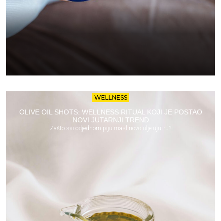
WELLNESS
OLIVE OIL SHOTS: WELLNESS RITUAL KOJI JE POSTAO
NOVI JUTARNJI TREND
Zašto svi odjednom piju maslinovo ulje ujutru?