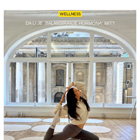
WELLNESS
DA LI JE „BALANSIRANJE HORMONA“ MIT?