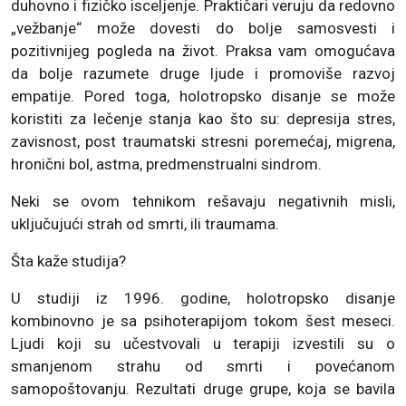
duhovno i fizičko isceljenje. Praktičari veruju da redovno
„vežbanje“ može dovesti do bolje samosvesti i
pozitivnijeg pogleda na život. Praksa vam omogućava
da bolje razumete druge ljude i promoviše razvoj
empatije. Pored toga, holotropsko disanje se može
koristiti za lečenje stanja kao što su: depresija stres,
zavisnost, post traumatski stresni poremećaj, migrena,
hronični bol, astma, predmenstrualni sindrom.
Neki se ovom tehnikom rešavaju negativnih misli,
uključujući strah od smrti, ili traumama.
Šta kaže studija?
U studiji iz 1996. godine, holotropsko disanje
kombinovno je sa psihoterapijom tokom šest meseci.
Ljudi koji su učestvovali u terapiji izvestili su o
smanjenom strahu od smrti i povećanom
samopoštovanju. Rezultati druge grupe, koja se bavila