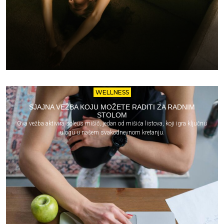
WELLNESS
SJAJNA VEŽBA KOJU MOŽETE RADITI ZA RADNIM
STOLOM
Ova vežba aktivira soleus mišić, jedan od mišića listova, koji igra ključnu
ulogu u našem svakodnevnom kretanju.