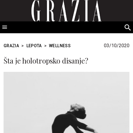
GRAZIA Srbija
S
fo
03/10/2020
GRAZIA
>
LEPOTA
>
WELLNESS
Šta je holotropsko disanje?