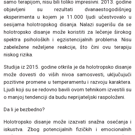
samo terapijom, nisu bili toliko impresivni. 2013. godine
objavljeni su rezultati dvanaestogodišnjeg
eksperimenta u kojem je 11.000 ljudi učestvovalo u
sesijama holotropskog disanja. Nalazi sugerišu da se
holotropsko disanje može koristiti za lečenje širokog
spektra psiholoških i egzistencijalnih problema. Nisu
zabeležene neželjene reakcije, što čini ovu terapiju
niskog rizika.
Studija iz 2015. godine otkrila je da holotropsko disanje
može dovesti do viših nivoa samosvesti, uključujući
pozitivne promene u temperamentu i razvoju karaktera.
Ljudi koji su se redovno bavili ovom tehnikom izvestili su
o manjoj tendenciji da budu neprijateljski raspoloženi.
Da li je bezbedno?
Holotropsko disanje može izazvati snažna osećanja i
iskustva. Zbog potencijalnih fizičkih i emocionalnih