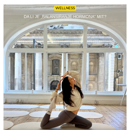
WELLNESS
DA LI JE „BALANSIRANJE HORMONA“ MIT?