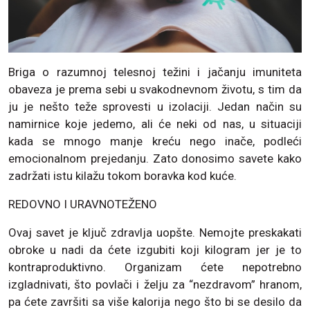
Briga o razumnoj telesnoj težini i jačanju imuniteta
obaveza je prema sebi u svakodnevnom životu, s tim da
ju je nešto teže sprovesti u izolaciji. Jedan način su
namirnice koje jedemo, ali će neki od nas, u situaciji
kada se mnogo manje kreću nego inače, podleći
emocionalnom prejedanju. Zato donosimo savete kako
zadržati istu kilažu tokom boravka kod kuće.
REDOVNO I URAVNOTEŽENO
Ovaj savet je ključ zdravlja uopšte. Nemojte preskakati
obroke u nadi da ćete izgubiti koji kilogram jer je to
kontraproduktivno. Organizam ćete nepotrebno
izgladnivati, što povlači i želju za “nezdravom” hranom,
pa ćete završiti sa više kalorija nego što bi se desilo da