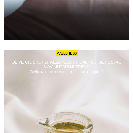
WELLNESS
OLIVE OIL SHOTS: WELLNESS RITUAL KOJI JE POSTAO
NOVI JUTARNJI TREND
Zašto svi odjednom piju maslinovo ulje ujutru?