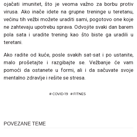
ojačati imunitet, što je veoma važno za borbu protiv
virusa. Ako inače idete na grupne treninge u teretanu,
većinu tih vežbi možete uraditi sami, pogotovo one koje
ne zahtevaju upotrebu sprava. Odvojite svaki dan barem
pola sata i uradite trening kao što biste ga uradili u
teretani.
Ako radite od kuće, posle svakih sat-sat i po ustanite,
malo prošetajte i razgibajte se. Vežbanje će vam
pomoći da ostanete u formi, ali i da sačuvate svoje
mentalno zdravlje i rešite se stresa.
#
COVID-19
#
FITNES
POVEZANE TEME