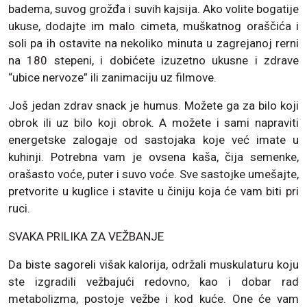
badema, suvog grožđa i suvih kajsija. Ako volite bogatije
ukuse, dodajte im malo cimeta, muškatnog oraščića i
soli pa ih ostavite na nekoliko minuta u zagrejanoj rerni
na 180 stepeni, i dobićete izuzetno ukusne i zdrave
“ubice nervoze” ili zanimaciju uz filmove.
Još jedan zdrav snack je humus. Možete ga za bilo koji
obrok ili uz bilo koji obrok. A možete i sami napraviti
energetske zalogaje od sastojaka koje već imate u
kuhinji. Potrebna vam je ovsena kaša, čija semenke,
orašasto voće, puter i suvo voće. Sve sastojke umešajte,
pretvorite u kuglice i stavite u činiju koja će vam biti pri
ruci.
SVAKA PRILIKA ZA VEŽBANJE
Da biste sagoreli višak kalorija, održali muskulaturu koju
ste izgradili vežbajući redovno, kao i dobar rad
metabolizma, postoje vežbe i kod kuće. One će vam