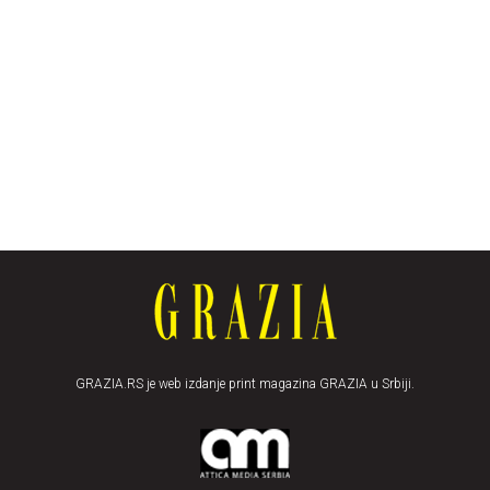
GRAZIA.RS je web izdanje print magazina GRAZIA u Srbiji.