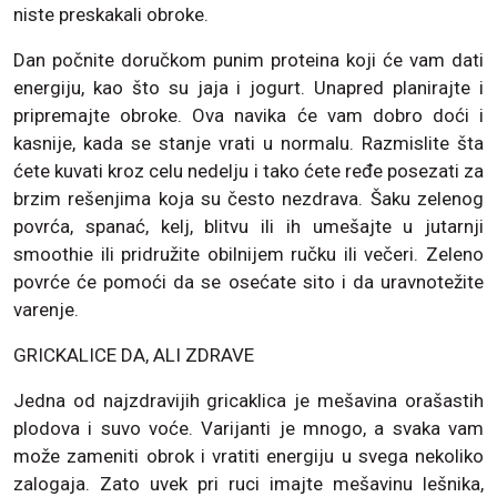
niste preskakali obroke.
Dan počnite doručkom punim proteina koji će vam dati
energiju, kao što su jaja i jogurt. Unapred planirajte i
pripremajte obroke. Ova navika će vam dobro doći i
kasnije, kada se stanje vrati u normalu. Razmislite šta
ćete kuvati kroz celu nedelju i tako ćete ređe posezati za
brzim rešenjima koja su često nezdrava. Šaku zelenog
povrća, spanać, kelj, blitvu ili ih umešajte u jutarnji
smoothie ili pridružite obilnijem ručku ili večeri. Zeleno
povrće će pomoći da se osećate sito i da uravnotežite
varenje.
GRICKALICE DA, ALI ZDRAVE
Jedna od najzdravijih gricaklica je mešavina orašastih
plodova i suvo voće. Varijanti je mnogo, a svaka vam
može zameniti obrok i vratiti energiju u svega nekoliko
zalogaja. Zato uvek pri ruci imajte mešavinu lešnika,