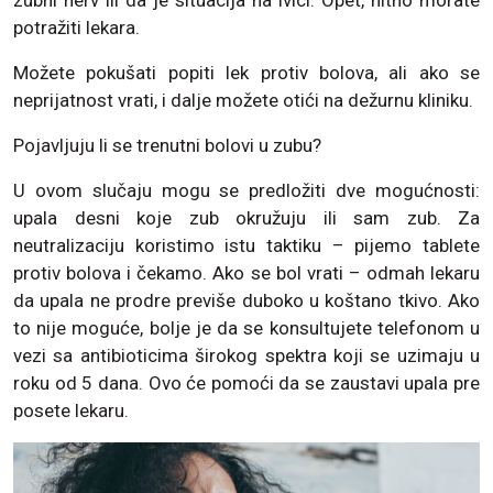
zubni nerv ili da je situacija na ivici. Opet, hitno morate
potražiti lekara.
Možete pokušati popiti lek protiv bolova, ali ako se
neprijatnost vrati, i dalje možete otići na dežurnu kliniku.
Pojavljuju li se trenutni bolovi u zubu?
U ovom slučaju mogu se predložiti dve mogućnosti:
upala desni koje zub okružuju ili sam zub. Za
neutralizaciju koristimo istu taktiku – pijemo tablete
protiv bolova i čekamo. Ako se bol vrati – odmah lekaru
da upala ne prodre previše duboko u koštano tkivo. Ako
to nije moguće, bolje je da se konsultujete telefonom u
vezi sa antibioticima širokog spektra koji se uzimaju u
roku od 5 dana. Ovo će pomoći da se zaustavi upala pre
posete lekaru.