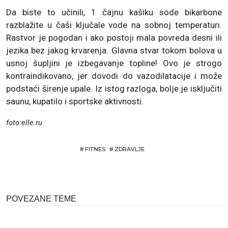
Da biste to učinili, 1 čajnu kašiku sode bikarbone
razblažite u čaši ključale vode na sobnoj temperaturi.
Rastvor je pogodan i ako postoji mala povreda desni ili
jezika bez jakog krvarenja. Glavna stvar tokom bolova u
usnoj šupljini je izbegavanje topline! Ovo je strogo
kontraindikovano, jer dovodi do vazodilatacije i može
podstaći širenje upale. Iz istog razloga, bolje je isključiti
saunu, kupatilo i sportske aktivnosti.
foto:elle.ru
#
FITNES
#
ZDRAVLJE
POVEZANE TEME