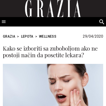
GRAZIA Srbija
S
fo
29/04/2020
GRAZIA
>
LEPOTA
>
WELLNESS
Kako se izboriti sa zuboboljom ako ne
postoji način da posetite lekara?