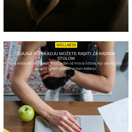
WELLNESS
SJAJNA VEŽBA KOJU MOŽETE RADITI ZA RADNIM
STOLOM
Ova vežba aktivira soleus mišić, jedan od mišića listova, koji igra ključnu
ulogu u našem svakodnevnom kretanju.