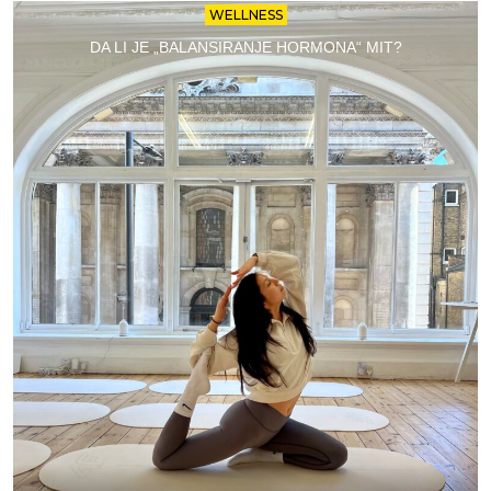
WELLNESS
DA LI JE „BALANSIRANJE HORMONA“ MIT?