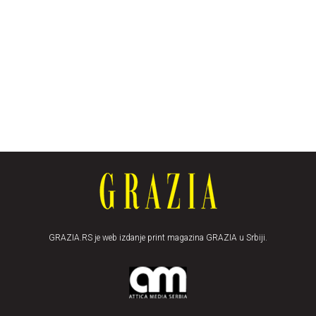
GRAZIA.RS je web izdanje print magazina GRAZIA u Srbiji.