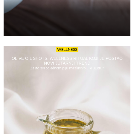
WELLNESS
OLIVE OIL SHOTS: WELLNESS RITUAL KOJI JE POSTAO
NOVI JUTARNJI TREND
Zašto svi odjednom piju maslinovo ulje ujutru?