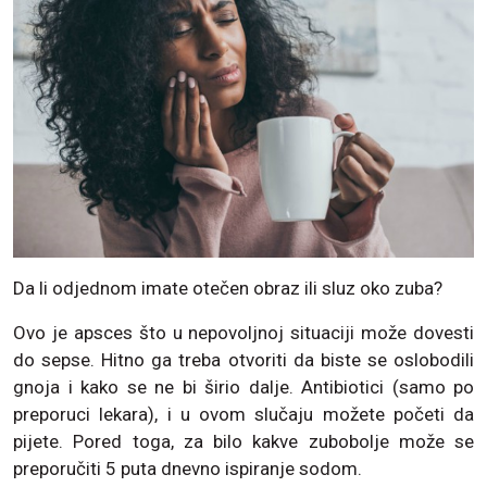
Da li odjednom imate otečen obraz ili sluz oko zuba?
Ovo je apsces što u nepovoljnoj situaciji može dovesti
do sepse. Hitno ga treba otvoriti da biste se oslobodili
gnoja i kako se ne bi širio dalje. Antibiotici (samo po
preporuci lekara), i u ovom slučaju možete početi da
pijete. Pored toga, za bilo kakve zubobolje može se
preporučiti 5 puta dnevno ispiranje sodom.