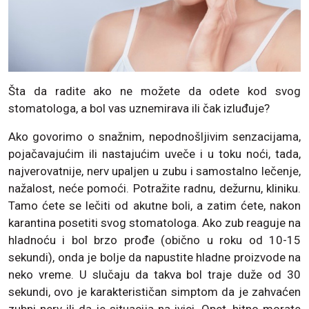
Šta da radite ako ne možete da odete kod svog
stomatologa, a bol vas uznemirava ili čak izluđuje?
Ako govorimo o snažnim, nepodnošljivim senzacijama,
pojačavajućim ili nastajućim uveče i u toku noći, tada,
najverovatnije, nerv upaljen u zubu i samostalno lečenje,
nažalost, neće pomoći. Potražite radnu, dežurnu, kliniku.
Tamo ćete se lečiti od akutne boli, a zatim ćete, nakon
karantina posetiti svog stomatologa. Ako zub reaguje na
hladnoću i bol brzo prođe (obično u roku od 10-15
sekundi), onda je bolje da napustite hladne proizvode na
neko vreme. U slučaju da takva bol traje duže od 30
sekundi, ovo je karakterističan simptom da je zahvaćen