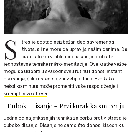
S
tres je postao neizbežan deo savremenog
života, ali ne mora da upravlja našim danima. Da
biste u trenu vratili mir i balans, isprobajte
jednostavne tehnike mikro-meditacije. Ove kratke vežbe
mogu se uklopiti u svakodnevnu rutinu i doneti instant
olakšanje, čak i usred najzauzetijih dana. Evo kako
nekoliko minuta može promeniti vaše raspoloženje i
smanjiti nivo stresa
.
Duboko disanje – Prvi korak ka smirenju
Jedna od najefikasnijih tehnika za borbu protiv stresa je
duboko disanje. Disanje ne samo što donosi kiseonik u