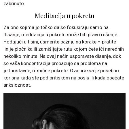
zabrinuto.
Meditacija u pokretu
Za one kojima je teško da se fokusiraju samo na
disanje, meditacija u pokretu može biti pravo rešenje.
Hodajući u tišini, usmerite pažnju na korake – pratite
linije pločnika ili zamišljajte rutu kojom ćete ići narednih
nekoliko minuta. Na ovaj način usporavate disanje, dok
se vaša koncentracija prebacuje sa problema na
jednostavne, ritmične pokrete. Ova praksa je posebno
korisna kada ste pod pritiskom na poslu ili kada osećate
anksioznost.