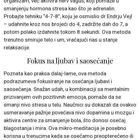
organizam, već aktivira nerv vagus, koji pomaže u
smanjenju hormona stresa kao što je adrenalin.
Probajte tehniku “4-7-8”, koju je osmislio dr Endrju Vejl
– udahnite kroz nos brojeći do 4, zadržite dah do 7, a
potom polako izdahnite tokom 8 sekundi. Ova metoda
trenutno smiruje telo i um, vraćajući nas u stanje
relaksacije.
Fokus na ljubav i saosećanje
Poznata kao praksa dalaj-lame, ova metoda
podrazumeva fokusiranje na osećanja ljubavi i
saosećanja. Snažan udah, u kombinaciji sa mentalnim
prizivanjem ovih pozitivnih emocija, pomaže da se
smanji nivo stresa u telu. Naučnici su dokazali da ovakvo
usmeravanje pažnje povećava nivo dopamina u mozgu i
aktivira centre za smanjenje bola, što donosi osećaj
blagostanja i mira. Ova mikro-meditacija je posebno
korisna u trenucima kada se osećamo preopterećeno ili