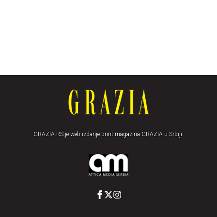
GRAZIA.RS je web izdanje print magazina GRAZIA u Srbiji.