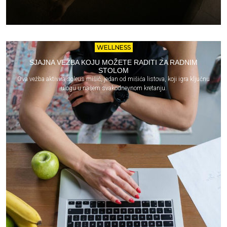
WELLNESS
SJAJNA VEŽBA KOJU MOŽETE RADITI ZA RADNIM
STOLOM
Ova vežba aktivira soleus mišić, jedan od mišića listova, koji igra ključnu
ulogu u našem svakodnevnom kretanju.