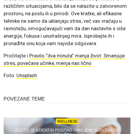
različitim situacijama, bilo da se nalazite u zatvorenom
prostoru, na poslu ili u prirodi. Ove kratke, ali efikasne
tehnike ne samo da uklanjaju stres, već vas vraćaju u
ravnotežu, omogućavajući vam da dan nastavite s više
energije, fokusa i unutrašnjeg mira. Isprobajte ih i
pronađite onu koja vam najviše odgovara.
Pročitajte i
Pravilo “dva minuta” menja život: Smanjuje
stres, povećava učinke, menja nas lično
Foto:
Unsplash
POVEZANE TEME
WELLNESS
ZAŠTO JE KREATIN POSTAO OMILJENI SUPLEMENT