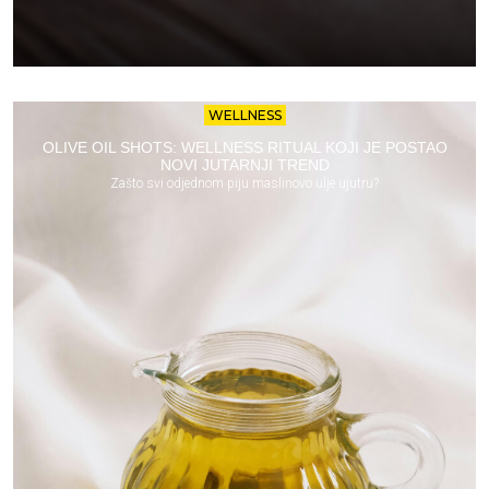
WELLNESS
OLIVE OIL SHOTS: WELLNESS RITUAL KOJI JE POSTAO
NOVI JUTARNJI TREND
Zašto svi odjednom piju maslinovo ulje ujutru?