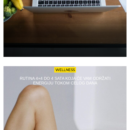
WELLNESS
RUTINA 4×4 DO 4 SATA KOJA ĆE VAM ODRŽATI
ENERGIJU TOKOM CELOG DANA