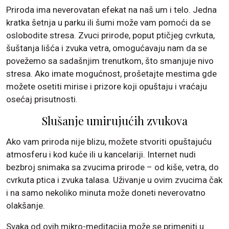
Priroda ima neverovatan efekat na naš um i telo. Jedna
kratka šetnja u parku ili šumi može vam pomoći da se
oslobodite stresa. Zvuci prirode, poput ptičjeg cvrkuta,
šuštanja lišća i zvuka vetra, omogućavaju nam da se
povežemo sa sadašnjim trenutkom, što smanjuje nivo
stresa. Ako imate mogućnost, prošetajte mestima gde
možete osetiti mirise i prizore koji opuštaju i vraćaju
osećaj prisutnosti.
Slušanje umirujućih zvukova
Ako vam priroda nije blizu, možete stvoriti opuštajuću
atmosferu i kod kuće ili u kancelariji. Internet nudi
bezbroj snimaka sa zvucima prirode – od kiše, vetra, do
cvrkuta ptica i zvuka talasa. Uživanje u ovim zvucima čak
i na samo nekoliko minuta može doneti neverovatno
olakšanje.
Svaka od ovih mikro-meditacija može se primeniti u