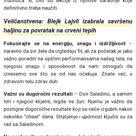
trudnoća. A, ovo su lekcije iz njihove saradnje koje
definitivno treba naučiti.
Veličanstvena: Blejk Lajvli izabrala savršenu
haljinu za povratak na crveni tepih
Fokusirajte se na energiju, snagu i izdržljivost
–
naravno da svi žele da izgledaju fit, ali za početak je jako
važno poraditi na opštim performansama našeg tela, na
njegovu snagu i sposobnost da nam omogući da
iznesemo sve što se od nas očekuje. Znate već, u
zdravom telu zdrav duh.
Važni su dugoročni rezultati
– Don Saladino, a samim
tim i njegovi klijenti, nigde ne žuri. Njemu je važno da
postigne dugoročne rezultate koji se neće izgubiti nakon
nekoliko “cheat” dana. Strpljenje i upornost ključni su za
rad sa Saladinom.