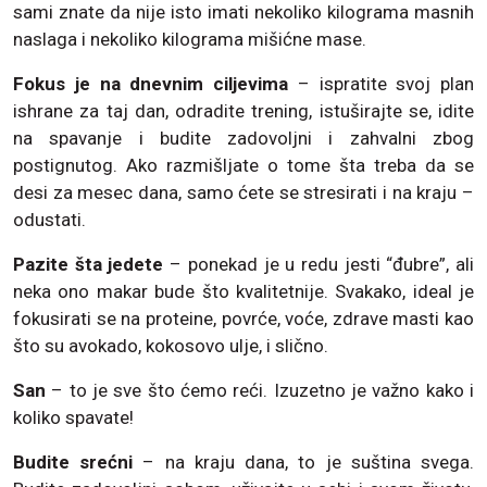
sami znate da nije isto imati nekoliko kilograma masnih
naslaga i nekoliko kilograma mišićne mase.
Fokus je na dnevnim ciljevima
– ispratite svoj plan
ishrane za taj dan, odradite trening, istuširajte se, idite
na spavanje i budite zadovoljni i zahvalni zbog
postignutog. Ako razmišljate o tome šta treba da se
desi za mesec dana, samo ćete se stresirati i na kraju –
odustati.
Pazite šta jedete
– ponekad je u redu jesti “đubre”, ali
neka ono makar bude što kvalitetnije. Svakako, ideal je
fokusirati se na proteine, povrće, voće, zdrave masti kao
što su avokado, kokosovo ulje, i slično.
San
– to je sve što ćemo reći. Izuzetno je važno kako i
koliko spavate!
Budite srećni
– na kraju dana, to je suština svega.