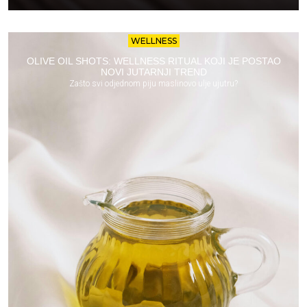
WELLNESS
OLIVE OIL SHOTS: WELLNESS RITUAL KOJI JE POSTAO
NOVI JUTARNJI TREND
Zašto svi odjednom piju maslinovo ulje ujutru?