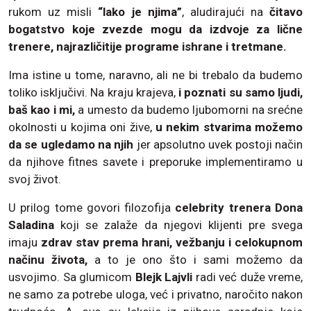
rukom uz misli
“lako je njima”
, aludirajući na
čitavo
bogatstvo koje zvezde mogu da izdvoje za lične
trenere, najrazličitije programe ishrane i tretmane.
Ima istine u tome, naravno, ali ne bi trebalo da budemo
toliko isključivi. Na kraju krajeva,
i poznati su samo ljudi,
baš kao i mi,
a umesto da budemo ljubomorni na srećne
okolnosti u kojima oni žive,
u nekim stvarima možemo
da se ugledamo na njih
jer apsolutno uvek postoji način
da njihove fitnes savete i preporuke implementiramo u
svoj život.
U prilog tome govori filozofija
celebrity trenera Dona
Saladina
koji se zalaže da njegovi klijenti pre svega
imaju
zdrav stav prema hrani, vežbanju i celokupnom
načinu života,
a to je ono što i sami možemo da
usvojimo. Sa glumicom
Blejk Lajvli
radi već duže vreme,
ne samo za potrebe uloga, već i privatno, naročito nakon