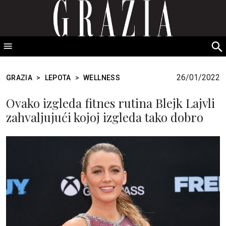
GRAZIA Srbija
S
fo
26/01/2022
GRAZIA
>
LEPOTA
>
WELLNESS
Ovako izgleda fitnes rutina Blejk Lajvli
zahvaljujući kojoj izgleda tako dobro