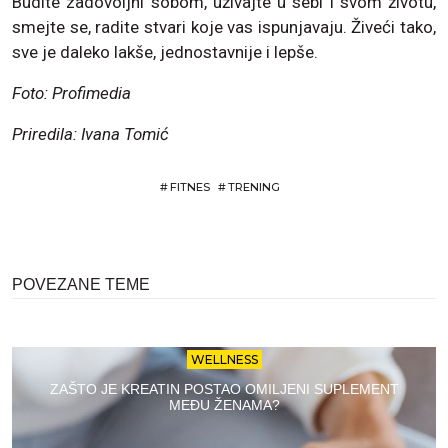
Budite zadovoljni sobom, uživajte u sebi i svom životu,
smejte se, radite stvari koje vas ispunjavaju. Živeći tako,
sve je daleko lakše, jednostavnije i lepše.
Foto: Profimedia
Priredila: Ivana Tomić
#
FITNES
#
TRENING
POVEZANE TEME
WELLNESS
ZAŠTO JE KREATIN POSTAO OMILJENI SUPLEMENT
MEĐU ŽENAMA?