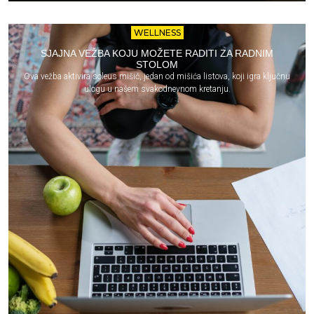
WELLNESS
SJAJNA VEŽBA KOJU MOŽETE RADITI ZA RADNIM
STOLOM
Ova vežba aktivira soleus mišić, jedan od mišića listova, koji igra ključnu
ulogu u našem svakodnevnom kretanju.