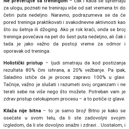
Ne preterujte sa treningom
– čak i kada se spremaju
za ulogu, poznati ne treniraju više od sat vremena tri do
četiri puta nedeljno. Naravno, podrazumeva se da će
pored treninga praktikovati i svakodnevne aktivnosti kao
što su šetnja ili džoging. Ako je rok kraći, onda se broj
treninga povećava na pet do šest puta nedeljno, ali čak i
tada je jako važno da postoji vreme za odmor i
oporavak od treninga.
Holistički pristup
– ljudi smatraju da kod postizanja
rezultata 80% čini ishrana, a 20% vežbanje. Pa ipak,
Saladino ističe da je proces zapravo 100% u glavi.
Tačnije, važno je slušati i razumeti svoj organizam i ne
terati sebe na više nego što možete. Potreban vam je
zdrav pristup celokupnom procesu – a to potiče iz glave.
Kilaža nije bitna
– to je samo broj! Bitno je kako se
osećate u svom telu, da li ste zadovoljni svojim
izgledom, da li ste dovoljno snažni i zdravi… Uostalom, i