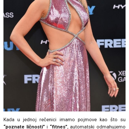
Kada u jednoj rečenici imamo pojmove kao što su
“poznate ličnosti”
i
“fitnes”
, automatski odmahujemo