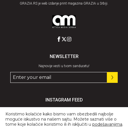
GRAZIA.RS je web izdanje print magazina GRAZIA u Srbiji.
NEWSLETTER
Najnovije vesti u tvom sanducetu!
INSTAGRAM FEED
Pratite nas
@graziaserbia
Koristimo kolačiće kako bismo vam obezbedili najbolje
moguće iskustvo na našem sajtu. Možete saznati više o
tome koje kolačiće koristimo ili ih isključiti u
podešavanjima
.