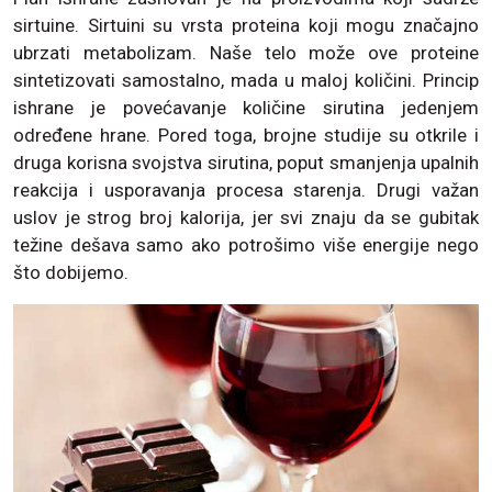
sirtuine. Sirtuini su vrsta proteina koji mogu značajno
ubrzati metabolizam. Naše telo može ove proteine
sintetizovati samostalno, mada u maloj količini. Princip
ishrane je povećavanje količine sirutina jedenjem
određene hrane. Pored toga, brojne studije su otkrile i
druga korisna svojstva sirutina, poput smanjenja upalnih
reakcija i usporavanja procesa starenja. Drugi važan
uslov je strog broj kalorija, jer svi znaju da se gubitak
težine dešava samo ako potrošimo više energije nego
što dobijemo.