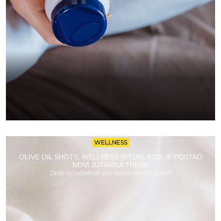
WELLNESS
OLIVE OIL SHOTS: WELLNESS RITUAL KOJI JE POSTAO
NOVI JUTARNJI TREND
Zašto svi odjednom piju maslinovo ulje ujutru?