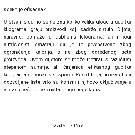
Koliko je efikasna?
U stvari, sigurno se ne zna koliko veliku ulogu u gubitku
kilograma igraju proizvodi koji sadrže sirtuin. Dijeta,
naravno, pomaže u gubljenju kilograma, ali mnogi
nutricionisti smatraju da je to prvenstveno zbog
ograničenja kalorija, a ne zbog određenog seta
proizvoda. Ovom dijetom se može tretirati s različitim
stepenom sumnje, ali činjenica efikasnog gubitka
kilograma ne može se osporiti. Pored toga, proizvodi sa
dozvoljene liste vrlo su korisni i njihovo uključivanje u
ishranu neće doneti ništa drugo nego korist.
#
DIJETA
#
FITNES