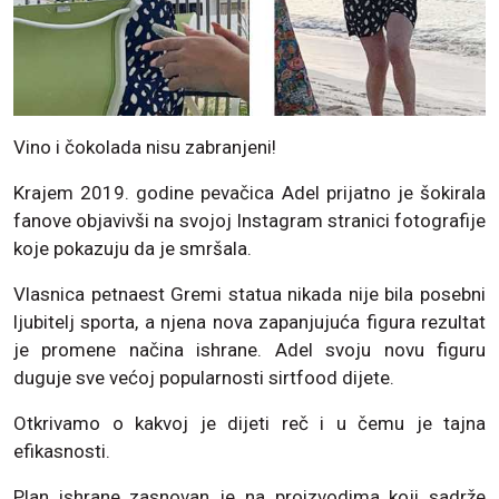
Vino i čokolada nisu zabranjeni!
Krajem 2019. godine pevačica Adel prijatno je šokirala
fanove objavivši na svojoj Instagram stranici fotografije
koje pokazuju da je smršala.
Vlasnica petnaest Gremi statua nikada nije bila posebni
ljubitelj sporta, a njena nova zapanjujuća figura rezultat
je promene načina ishrane. Adel svoju novu figuru
duguje sve većoj popularnosti sirtfood dijete.
Otkrivamo o kakvoj je dijeti reč i u čemu je tajna
efikasnosti.
Plan ishrane zasnovan je na proizvodima koji sadrže