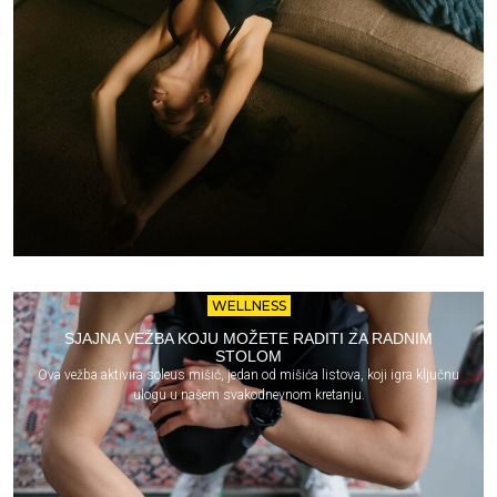
WELLNESS
SJAJNA VEŽBA KOJU MOŽETE RADITI ZA RADNIM
STOLOM
Ova vežba aktivira soleus mišić, jedan od mišića listova, koji igra ključnu
ulogu u našem svakodnevnom kretanju.