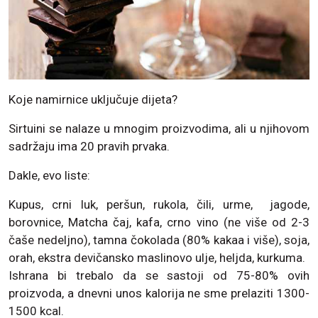
Koje namirnice uključuje dijeta?
Sirtuini se nalaze u mnogim proizvodima, ali u njihovom
sadržaju ima 20 pravih prvaka.
Dakle, evo liste:
Kupus, crni luk, peršun, rukola, čili, urme, jagode,
borovnice, Matcha čaj, kafa, crno vino (ne više od 2-3
čaše nedeljno), tamna čokolada (80% kakaa i više), soja,
orah, ekstra devičansko maslinovo ulje, heljda, kurkuma.
Ishrana bi trebalo da se sastoji od 75-80% ovih
proizvoda, a dnevni unos kalorija ne sme prelaziti 1300-
1500 kcal.