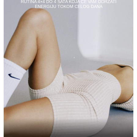
RUTINA 4×4 DO 4 SATA KOJA ĆE VAM ODRŽATI
ENERGIJU TOKOM CELOG DANA