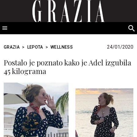
GRAZIA Srbija
S
fo
24/01/2020
GRAZIA
>
LEPOTA
>
WELLNESS
Postalo je poznato kako je Adel izgubila
45 kilograma