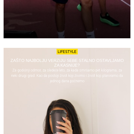
LIFESTYLE
ZAŠTO NAJBOLJU VERZIJU SEBE STALNO OSTAVLJAMO
ZA KASNIJE?
Za godišnji odmor, za sledeće leto, za kada smršamo pet kilograma, za
neki drugi grad. Kao da postoji život koji živimo i život koji planiramo da
jednog dana počnemo