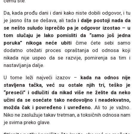
čemu ste.
Da, kada prođu dani i dani kako niste dobili odgovor, i tu
je jasno šta se dešava, ali tada
i dalje postoji nada da
se nešto suludo isprečilo pa je odgovor izostao – u
tom slučaju je lako pomisliti da “samo još jedna
poruka” nikoga neće ubiti
čime ćete sebi samo
dodatno otežati proces opraštanja od odnosa koji
nikada nije uspeo da se razvije, pomirenja sa tim i
nastavljanja dalje.
U tome leži najveći izazov –
kada na odnos nije
stavljena tačka, već su ostale njih tri, teško je
“preseći” i odlučiti da nikad više ne želite da neko
učini da se osećate tako nedovoljno i neadekvatno,
možda čak i povređeno i uvređeno.
Ali to je važno.
Niko ne zaslužuje takav tretman, a toksičnih odnosa nam
je svima preko glave.