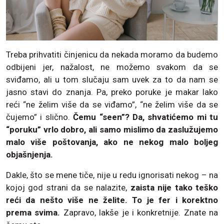
Treba prihvatiti činjenicu da nekada moramo da budemo
odbijeni jer, nažalost, ne možemo svakom da se
sviđamo, ali u tom slučaju sam uvek za to da nam se
jasno stavi do znanja. Pa, preko poruke je makar lako
reći “ne želim više da se viđamo”, “ne želim više da se
čujemo” i slično.
Čemu “seen”? Da, shvatićemo mi tu
“poruku” vrlo dobro, ali samo mislimo da zaslužujemo
malo više poštovanja, ako ne nekog malo boljeg
objašnjenja.
Dakle, što se mene tiče, nije u redu ignorisati nekog – na
kojoj god strani da se nalazite,
zaista nije tako teško
reći da nešto više ne želite. To je fer i korektno
prema svima.
Zapravo, lakše je i konkretnije. Znate na