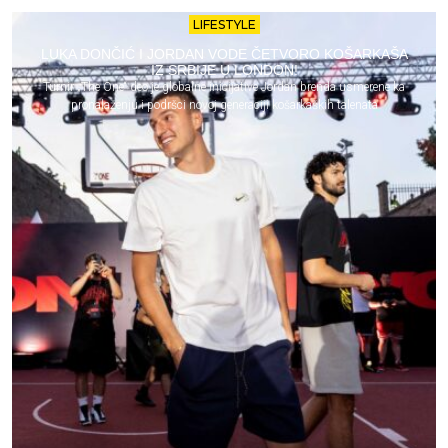
LIFESTYLE
LUKA DONČIĆ I JORDAN VODE ČETVORO KOŠARKAŠA
IZ SRBIJE U LONDON!
Turnir „The One“ deo je globalne inicijative Jordan brenda usmerene ka
pronalaženju i podršci novoj generaciji košarkaških talenata