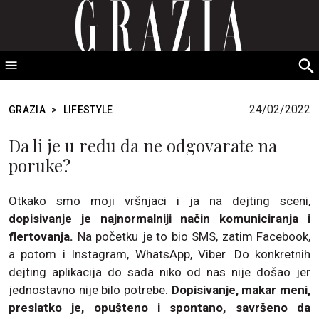
GRAZIA Srbija
S
fo
24/02/2022
GRAZIA
>
LIFESTYLE
Da li je u redu da ne odgovarate na
poruke?
Otkako smo moji vršnjaci i ja na dejting sceni,
dopisivanje je najnormalniji način komuniciranja i
flertovanja.
Na početku je to bio SMS, zatim Facebook,
a potom i Instagram, WhatsApp, Viber. Do konkretnih
dejting aplikacija do sada niko od nas nije došao jer
jednostavno nije bilo potrebe.
Dopisivanje, makar meni,
preslatko je, opušteno i spontano, savršeno da