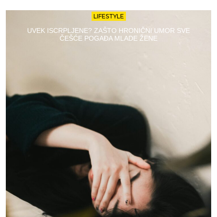
LIFESTYLE
UVEK ISCRPLJENE? ZAŠTO HRONIČNI UMOR SVE
ČEŠĆE POGAĐA MLADE ŽENE