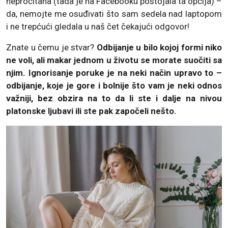
nepročitana (tada je na Facebooku postojala ta opcija) –
da, nemojte me osuđivati što sam sedela nad laptopom
i ne trepćući gledala u naš čet čekajući odgovor!
Znate u čemu je stvar?
Odbijanje u bilo kojoj formi niko
ne voli, ali makar jednom u životu se morate suočiti sa
njim. Ignorisanje poruke je na neki način upravo to –
odbijanje, koje je gore i bolnije što vam je neki odnos
važniji, bez obzira na to da li ste i dalje na nivou
platonske ljubavi ili ste pak započeli nešto.