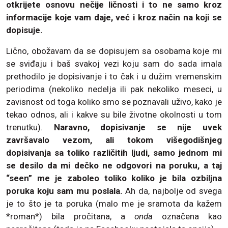
otkrijete osnovu nečije ličnosti i to ne samo kroz
informacije koje vam daje, već i kroz način na koji se
dopisuje.
Lično, obožavam da se dopisujem sa osobama koje mi
se sviđaju i baš svakoj vezi koju sam do sada imala
prethodilo je dopisivanje i to čak i u dužim vremenskim
periodima (nekoliko nedelja ili pak nekoliko meseci, u
zavisnost od toga koliko smo se poznavali uživo, kako je
tekao odnos, ali i kakve su bile životne okolnosti u tom
trenutku).
Naravno, dopisivanje se nije uvek
završavalo vezom, ali tokom višegodišnjeg
dopisivanja sa toliko različitih ljudi, samo jednom mi
se desilo da mi dečko ne odgovori na poruku, a taj
“seen” me je zaboleo toliko koliko je bila ozbiljna
poruka koju sam mu poslala.
Ah da, najbolje od svega
je to što je ta poruka (malo me je sramota da kažem
*roman*) bila pročitana, a
onda
označena kao