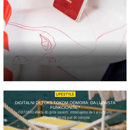
LIFESTYLE
DIGITALNI DETOKS TOKOM ODMORA: DA LI ZAISTA
FUNKCIONIŠE?
Od FOMO efekta do griže savesti: istražujemo da li je potpuno
isključenje zaista put do odmora