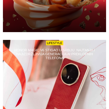
LIFESTYLE
HONOR MAGIC V6 STIGAO U SRBIJU: NAJTANJA I
NAJIZDRŽLJIVIJA GENERACIJA AI PREKLOPNIH
TELEFONA