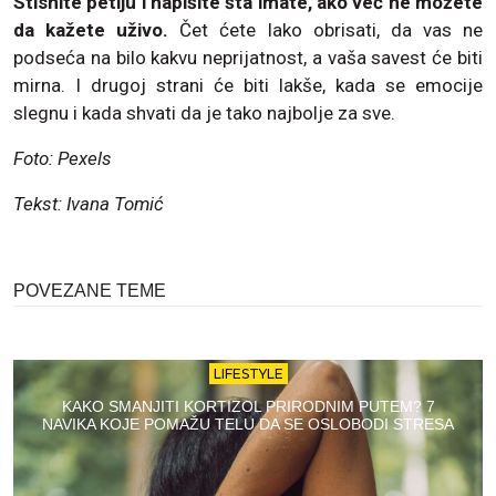
Stisnite petlju i napišite šta imate, ako već ne možete
da kažete uživo.
Čet ćete lako obrisati, da vas ne
podseća na bilo kakvu neprijatnost, a vaša savest će biti
mirna. I drugoj strani će biti lakše, kada se emocije
slegnu i kada shvati da je tako najbolje za sve.
Foto: Pexels
Tekst: Ivana Tomić
POVEZANE TEME
LIFESTYLE
KAKO SMANJITI KORTIZOL PRIRODNIM PUTEM? 7
NAVIKA KOJE POMAŽU TELU DA SE OSLOBODI STRESA