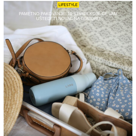
LIFESTYLE
PAMETNO PAKOVANJE: 10 STVARI KOJE ĆE VAM
UŠTEDETI NOVAC NA ODMORU