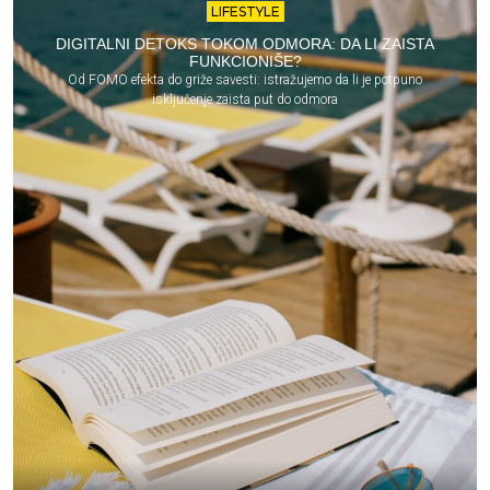
LIFESTYLE
DIGITALNI DETOKS TOKOM ODMORA: DA LI ZAISTA
FUNKCIONIŠE?
Od FOMO efekta do griže savesti: istražujemo da li je potpuno
isključenje zaista put do odmora