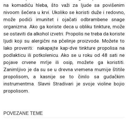
na komadiću hleba, što važi za ljude sa povišenim
nivoom šećera u krvi. Ukoliko se koristi duže i redovno,
može podići imunitet i ojačati odbrambene snage
organizma. Ako ga koriste deca u obliku tinkture, može
se ostaviti da alkohol izvetri. Propolis ne treba da koriste
ljudi koji su alergični na pčelinje proizvode. Možete to
lako proveriti: nakapajte kap-dve tinkture propolisa na
podlakticu ili potkolenicu. Ako se u roku od 48 sati ne
pojave crvene mrlje ili osip, možete ga koristiti.
Zanimljivo je da su se u drevna vremena mumije štitile
propolisom, a kasnije se to činilo sa gudačkim
instrumentma. Slavni Stradivari je svoje violine bojio
propolisom.
POVEZANE TEME