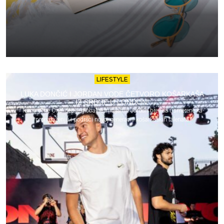
LIFESTYLE
LUKA DONČIĆ I JORDAN VODE ČETVORO KOŠARKAŠA
IZ SRBIJE U LONDON!
Turnir „The One“ deo je globalne inicijative Jordan brenda usmerene ka
pronalaženju i podršci novoj generaciji košarkaških talenata