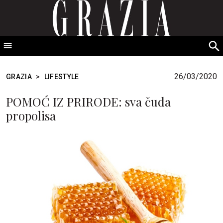
GRAZIA Srbija
S
fo
26/03/2020
GRAZIA
>
LIFESTYLE
POMOĆ IZ PRIRODE: sva čuda
propolisa