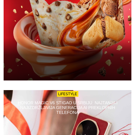
LIFESTYLE
HONOR MAGIC V6 STIGAO U SRBIJU: NAJTANJA I
NAJIZDRŽLJIVIJA GENERACIJA AI PREKLOPNIH
TELEFONA