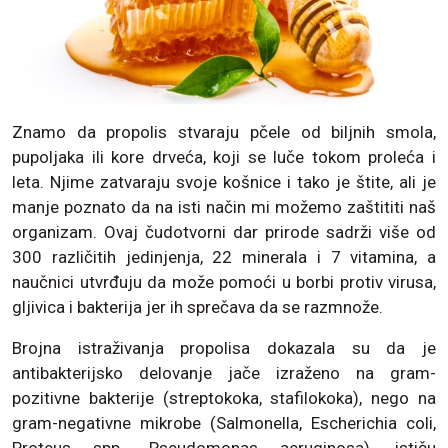
Znamo da propolis stvaraju pčele od biljnih smola,
pupoljaka ili kore drveća, koji se luče tokom proleća i
leta. Njime zatvaraju svoje košnice i tako je štite, ali je
manje poznato da na isti način mi možemo zaštititi naš
organizam. Ovaj čudotvorni dar prirode sadrži više od
300 različitih jedinjenja, 22 minerala i 7 vitamina, a
naučnici utvrđuju da može pomoći u borbi protiv virusa,
gljivica i bakterija jer ih sprečava da se razmnože.
Brojna istraživanja propolisa dokazala su da je
antibakterijsko delovanje jače izraženo na gram-
pozitivne bakterije (streptokoka, stafilokoka), nego na
gram-negativne mikrobe (Salmonella, Escherichia coli,