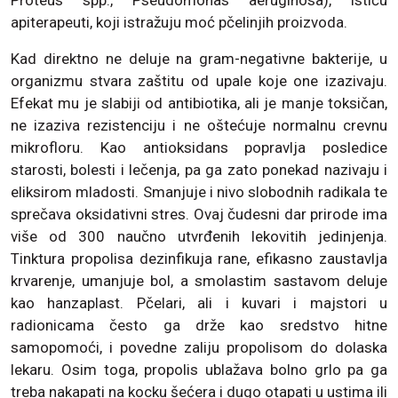
Proteus spp., Pseudomonas aeruginosa), ističu
apiterapeuti, koji istražuju moć pčelinjih proizvoda.
Kad direktno ne deluje na gram-negativne bakterije, u
organizmu stvara zaštitu od upale koje one izazivaju.
Efekat mu je slabiji od antibiotika, ali je manje toksičan,
ne izaziva rezistenciju i ne oštećuje normalnu crevnu
mikrofloru. Kao antioksidans popravlja posledice
starosti, bolesti i lečenja, pa ga zato ponekad nazivaju i
eliksirom mladosti. Smanjuje i nivo slobodnih radikala te
sprečava oksidativni stres. Ovaj čudesni dar prirode ima
više od 300 naučno utvrđenih lekovitih jedinjenja.
Tinktura propolisa dezinfikuja rane, efikasno zaustavlja
krvarenje, umanjuje bol, a smolastim sastavom deluje
kao hanzaplast. Pčelari, ali i kuvari i majstori u
radionicama često ga drže kao sredstvo hitne
samopomoći, i povedne zaliju propolisom do dolaska
lekaru. Osim toga, propolis ublažava bolno grlo pa ga
treba nakapati na kocku šećera i dugo otapati u ustima ili