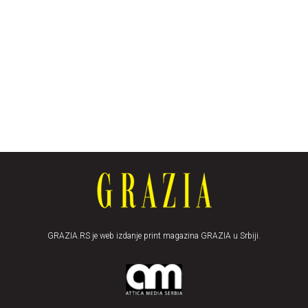
GRAZIA.RS je web izdanje print magazina GRAZIA u Srbiji.