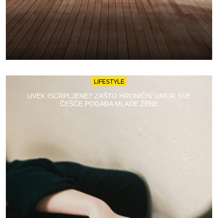
LIFESTYLE
UVEK ISCRPLJENE? ZAŠTO HRONIČNI UMOR SVE
ČEŠĆE POGAĐA MLADE ŽENE