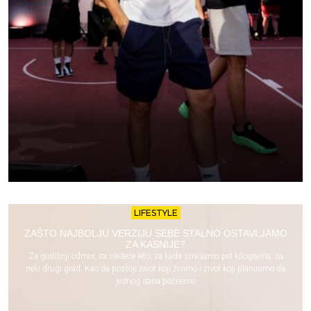
LIFESTYLE
ZAŠTO NAJBOLJU VERZIJU SEBE STALNO OSTAVLJAMO
ZA KASNIJE?
Za godišnji odmor, za sledeće leto, za kada smršamo pet kilograma, za
neki drugi grad. Kao da postoji život koji živimo i život koji planiramo da
jednog dana počnemo