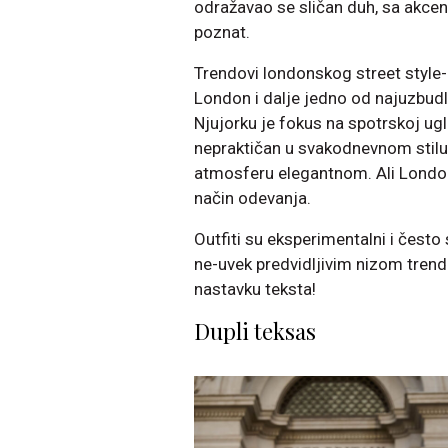
odražavao se sličan duh, sa akce
poznat.
Trendovi londonskog street style-
London i dalje jedno od najuzbud
Njujorku je fokus na spotrskoj ug
nepraktičan u svakodnevnom stilu. 
atmosferu elegantnom. Ali London
način odevanja.
Outfiti su eksperimentalni i često 
ne-uvek predvidljivim nizom trendo
nastavku teksta!
Dupli teksas