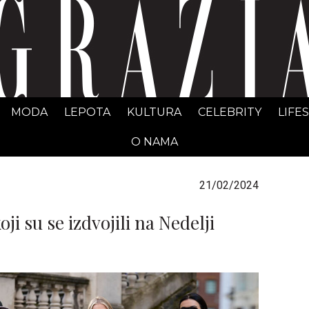
GRAZIA Srbija
MODA
LEPOTA
KULTURA
CELEBRITY
LIFE
O NAMA
21/02/2024
oji su se izdvojili na Nedelji