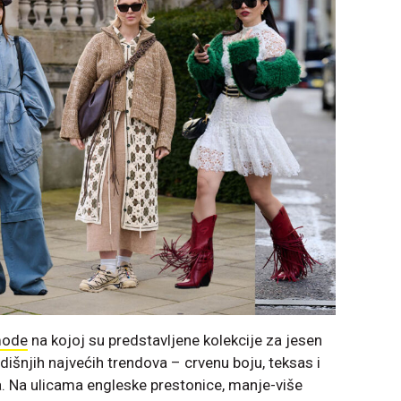
mode
na kojoj su predstavljene kolekcije za jesen
išnjih najvećih trendova – crvenu boju, teksas i
a. Na ulicama engleske prestonice, manje-više