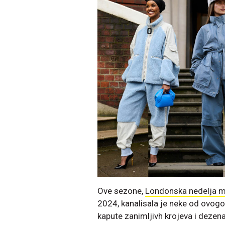
Ove sezone,
Londonska nedelja 
2024, kanalisala je neke od ovogod
kapute zanimljivh krojeva i dezen