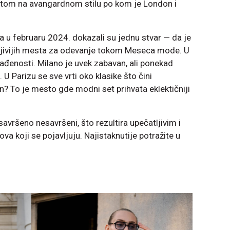
ntom na avangardnom stilu po kom je London i
a u februaru 2024. dokazali su jednu stvar — da je
ljivijih mesta za odevanje tokom Meseca mode. U
lađenosti. Milano je uvek zabavan, ali ponekad
U Parizu se sve vrti oko klasike što čini
? To je mesto gde modni set prihvata eklektičniji
savršeno nesavršeni, što rezultira upečatljivim i
va koji se pojavljuju. Najistaknutije potražite u