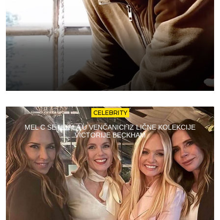
CELEBRITY
MEL C SE UDALA U VENČANICI IZ LIČNE KOLEKCIJE
VICTORIJE BECKHAM