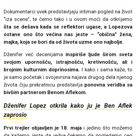
Dokumentarci uvek predstavljaju intiman pogled na život
“iza scene”, te ćemo tako i u ovom moći da otkrijemo
šta se dešava kada se reflektori ugase, a Lopezova
ostane ono što većina nas jeste – “obična” žena,
majka, koja se bori da od života uzme ono najbolje.
Dženifer već decenijama
inspiriše ljude širom sveta
svojom upornošću, istrajnošću, kretivnošću, ali i
brojnim kulturnim doprinosima.
I kako i sama kaže, to
je samo početak i svojevrsna najava drugog dela njenog
života čiju prekratnicu predstavlja
ponovna veridba sa
bivšim partnerom Benom Aflekom.
Dženifer Lopez otkrila kako ju je Ben Aflek
zaprosio
Prvi trejler objavljen je 18. maja
i jedino što možemo
da kažemo jeste da jedva čekamo da pogledamo ceo