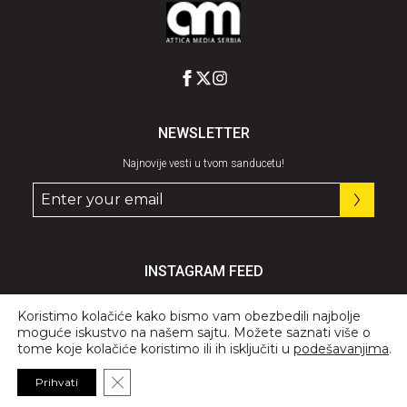
NEWSLETTER
Najnovije vesti u tvom sanducetu!
INSTAGRAM FEED
Pratite nas
@graziaserbia
Koristimo kolačiće kako bismo vam obezbedili najbolje
moguće iskustvo na našem sajtu. Možete saznati više o
tome koje kolačiće koristimo ili ih isključiti u
podešavanjima
.
Close GDPR Cookie Banner
Prihvati
© 2026 All Rights Reserved, GRAZIA.