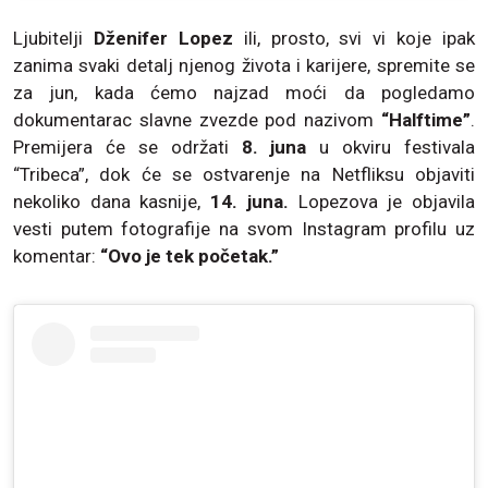
Ljubitelji
Dženifer Lopez
ili, prosto, svi vi koje ipak
zanima svaki detalj njenog života i karijere, spremite se
za jun, kada ćemo najzad moći da pogledamo
dokumentarac slavne zvezde pod nazivom
“Halftime”
.
Premijera će se održati
8. juna
u okviru festivala
“Tribeca”, dok će se ostvarenje na Netfliksu objaviti
nekoliko dana kasnije,
14. juna.
Lopezova je objavila
vesti putem fotografije na svom Instagram profilu uz
komentar:
“Ovo je tek početak.”