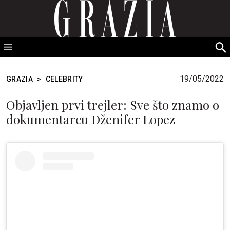
GRAZIA Srbija
S
fo
19/05/2022
GRAZIA
>
CELEBRITY
Objavljen prvi trejler: Sve što znamo o
dokumentarcu Dženifer Lopez