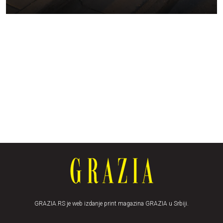
GRAZIA.RS je web izdanje print magazina GRAZIA u Srbiji.