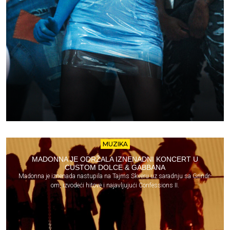
MUZIKA
MADONNA JE ODRŽALA IZNENADNI KONCERT U
CUSTOM DOLCE & GABBANA
Madonna je iznenada nastupila na Tajms Skveru uz saradnju sa Grindr-
om, izvodeći hitove i najavljujući Confessions II.