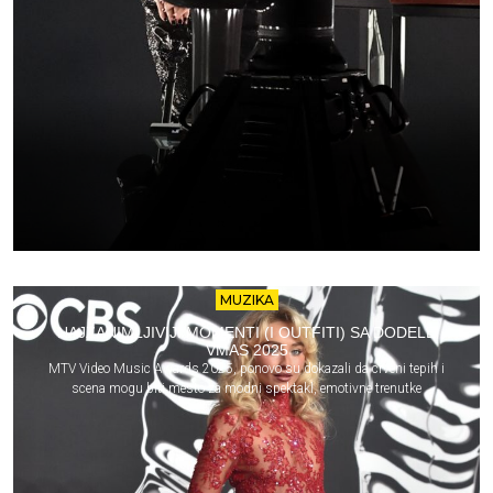
MUZIKA
NAJZANIMLJIVIJI MOMENTI (I OUTFITI) SA DODELE
VMAS 2025
MTV Video Music Awards 2025, ponovo su dokazali da crveni tepih i
scena mogu biti mesto za modni spektakl, emotivne trenutke