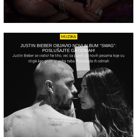
MUZIKA
JUSTIN BIEBER OBJAVIO NOVI ALBUM “SWAG”:
POSLUŠAJTE GA ODMAH!
Justin Bieber se vratio! Ne tiho, već sa punih 20 novih pesama koje su
stigle kao grom iz vedra neba. Poslušajte ih odmah