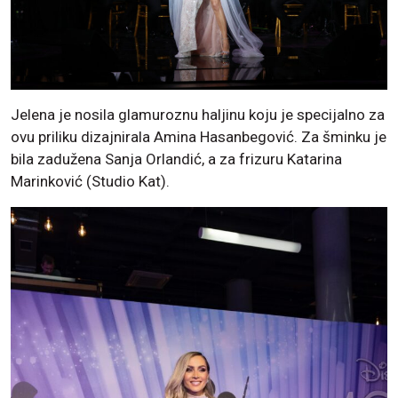
Jelena je nosila glamuroznu haljinu koju je specijalno za
ovu priliku dizajnirala Amina Hasanbegović. Za šminku je
bila zadužena Sanja Orlandić, a za frizuru Katarina
Marinković (Studio Kat).