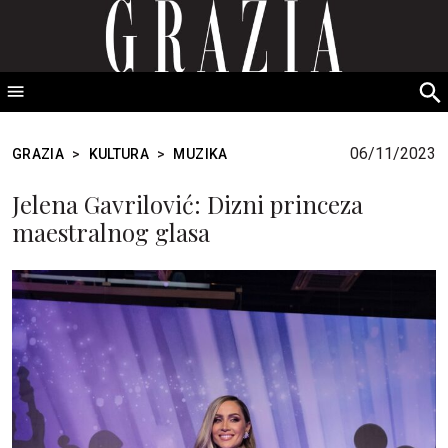
GRAZIA Srbija
S
fo
06/11/2023
GRAZIA
>
KULTURA
>
MUZIKA
Jelena Gavrilović: Dizni princeza
maestralnog glasa