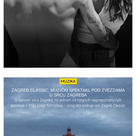
MUZIKA
ZAGREB CLASSIC: MUZIČKI SPEKTAKL POD ZVEZDAMA
U SRCU ZAGREBA
U samom srcu Zagreba, na jednom od njegovih najprepoznatljivijih
prostora – Trgu kralja Tomislava – ovog leta očekuje vas Zagreb Classic