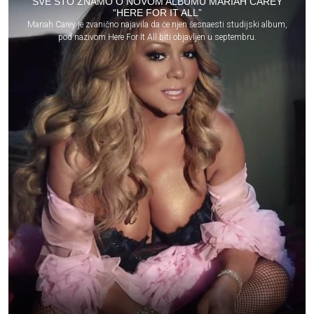
SVE ŠTO ZNAMO O NOVOM ALBUMU MARIAH CAREY
“HERE FOR IT ALL”
Mariah Carey je zvanično najavila da će njen šesnaesti studijski album,
pod nazivom Here For It All biti objavljen u septembru.