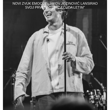
NOVI ZVUK EMOCIJE: JAKOV JOZINOVIĆ LANSIRAO
SVOJ PRVENAC „JA ZA ČUDA LETIM”