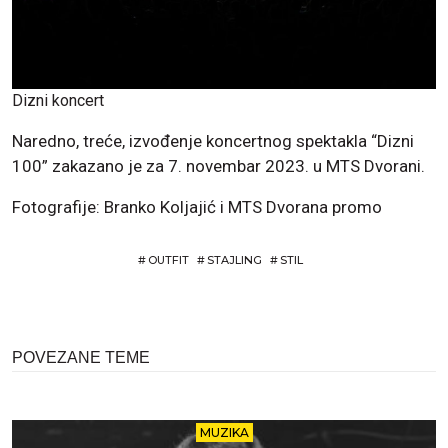
Dizni koncert
Naredno, treće, izvođenje koncertnog spektakla “Dizni
100” zakazano je za 7. novembar 2023. u MTS Dvorani.
Fotografije: Branko Koljajić i MTS Dvorana promo
#
OUTFIT
#
STAJLING
#
STIL
POVEZANE TEME
MUZIKA