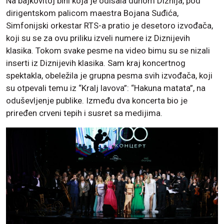
Na bajkovitoj bini koja je odisala duhom Diznija, pod
dirigentskom palicom maestra Bojana Suđića,
Simfonijski orkestar RTS-a pratio je desetoro izvođača,
koji su se za ovu priliku izveli numere iz Diznijevih
klasika. Tokom svake pesme na video bimu su se nizali
inserti iz Diznijevih klasika. Sam kraj koncertnog
spektakla, obeležila je grupna pesma svih izvođača, koji
su otpevali temu iz “Kralj lavova”: “Hakuna matata”, na
oduševljenje publike. Između dva koncerta bio je
priređen crveni tepih i susret sa medijima.