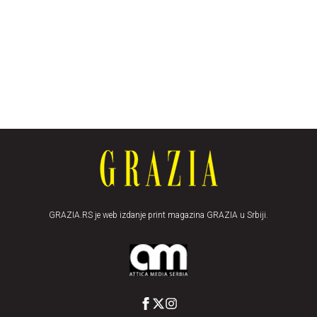
GRAZIA.RS je web izdanje print magazina GRAZIA u Srbiji.