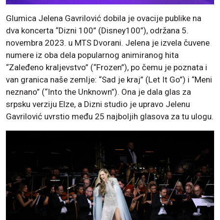
Glumica Jelena Gavrilović dobila je ovacije publike na
dva koncerta “Dizni 100” (Disney100”), održana 5.
novembra 2023. u MTS Dvorani. Jelena je izvela čuvene
numere iz oba dela popularnog animiranog hita
“Zaleđeno kraljevstvo” (“Frozen”), po čemu je poznata i
van granica naše zemlje: “Sad je kraj” (Let It Go”) i “Meni
neznano” (“Into the Unknown”). Ona je dala glas za
srpsku verziju Elze, a Dizni studio je upravo Jelenu
Gavrilović uvrstio među 25 najboljih glasova za tu ulogu.