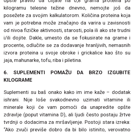
opšte pravilo da ciljate na 0,8 grama proteina po
kilogramu telesne težine dnevno, nemojte još da
posežete za svojim kalkulatorom. Količina proteina koja
vam je potrebna može značajno da varira u zavisnosti
od nivoa fizičke aktivnosti, starosti, pola ili ako ste trudni
i/ili dojite. Dakle, umesto da se fokusirate na grame i
procente, odlučite se za dodavanje hranljivih, nemasnih
izvora proteina u svoje obroke i grickalice kao što su
jaja, mahunarke, tofu, riba i piletina.
6. SUPLEMENTI POMAŽU DA BRZO IZGUBITE
KILOGRAME
Suplementi su baš onako kako im ime kaže – dodatak
ishrani. Nije loše svakodnevno uzimati vitamine ili
minerale koji će vam pomoći da unapredite opšte
zdravlje (poput vitamina D), ali ljudi često postaju žrtve
tvrdnji o dodacima za mršavljenje. Postoji stara izreka:
“Ako zvuči previše dobro da bi bilo istinito, verovatno