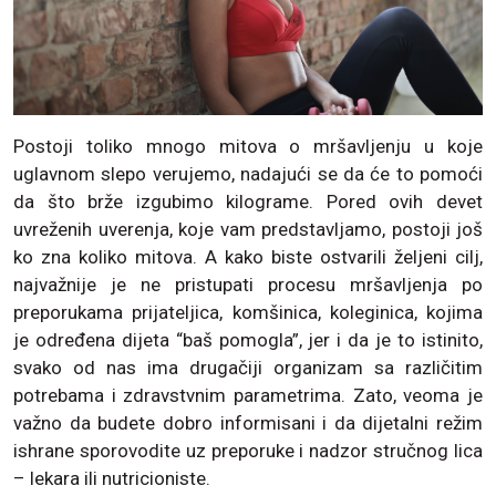
Postoji toliko mnogo mitova o mršavljenju u koje
uglavnom slepo verujemo, nadajući se da će to pomoći
da što brže izgubimo kilograme. Pored ovih devet
uvreženih uverenja, koje vam predstavljamo, postoji još
ko zna koliko mitova. A kako biste ostvarili željeni cilj,
najvažnije je ne pristupati procesu mršavljenja po
preporukama prijateljica, komšinica, koleginica, kojima
je određena dijeta “baš pomogla”, jer i da je to istinito,
svako od nas ima drugačiji organizam sa različitim
potrebama i zdravstvnim parametrima. Zato, veoma je
važno da budete dobro informisani i da dijetalni režim
ishrane sporovodite uz preporuke i nadzor stručnog lica
– lekara ili nutricioniste.