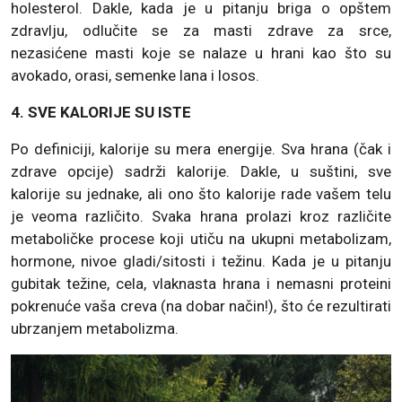
holesterol. Dakle, kada je u pitanju briga o opštem
zdravlju, odlučite se za masti zdrave za srce,
nezasićene masti koje se nalaze u hrani kao što su
avokado, orasi, semenke lana i losos.
4. SVE KALORIJE SU ISTE
Po definiciji, kalorije su mera energije. Sva hrana (čak i
zdrave opcije) sadrži kalorije. Dakle, u suštini, sve
kalorije su jednake, ali ono što kalorije rade vašem telu
je veoma različito. Svaka hrana prolazi kroz različite
metaboličke procese koji utiču na ukupni metabolizam,
hormone, nivoe gladi/sitosti i težinu. Kada je u pitanju
gubitak težine, cela, vlaknasta hrana i nemasni proteini
pokrenuće vaša creva (na dobar način!), što će rezultirati
ubrzanjem metabolizma.