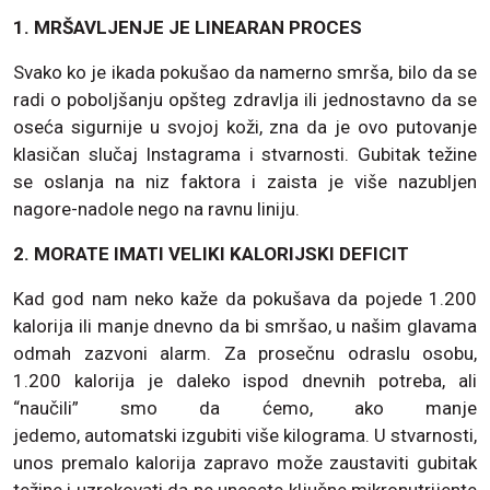
1. MRŠAVLJENJE JE LINEARAN PROCES
Svako ko je ikada pokušao da namerno smrša, bilo da se
radi o poboljšanju opšteg zdravlja ili jednostavno da se
oseća sigurnije u svojoj koži, zna da je ovo putovanje
klasičan slučaj Instagrama i stvarnosti. Gubitak težine
se oslanja na niz faktora i zaista je više nazubljen
nagore-nadole nego na ravnu liniju.
2. MORATE IMATI VELIKI KALORIJSKI DEFICIT
Kad god nam neko kaže da pokušava da pojede 1.200
kalorija ili manje dnevno da bi smršao, u našim glavama
odmah zazvoni alarm. Za prosečnu odraslu osobu,
1.200 kalorija je daleko ispod dnevnih potreba, ali
“naučili” smo da ćemo, ako manje
jedemo, automatski izgubiti više kilograma. U stvarnosti,
unos premalo kalorija zapravo može zaustaviti gubitak