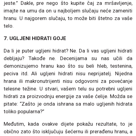
jeste.” Dakle, pre nego što kupite čaj za mršavljenje,
imajte na umu da on u najboljem slučaju neće zameniti
hranu. U najgorem slučaju, to može biti štetno za vaše
telo.
7. UGLJENI HIDRATI GOJE
Da li je puter ugljeni hidrat? Ne. Da li vas ugljeni hidrati
debljaju? Takođe ne. Decenijama su nas učili da
demonizujemo hranu kao što su beli hleb, testenina,
peciva itd. Ali ugljeni hidrati nisu neprijatelj. Nijedna
hrana ili makronutrijenti nisu odgovorni za povećanje
telesne težine. U stvari, vašem telu su potrebni ugljeni
hidrati za proizvodnju energije za vaše ćelije. Možda se
pitate: “Zašto je onda ishrana sa malo ugljenih hidrata
toliko popularna?”
Međutim, kada ovakve dijete pokažu rezultate, to je
obično zato što isključuju šećernu ili prerađenu hranu, a