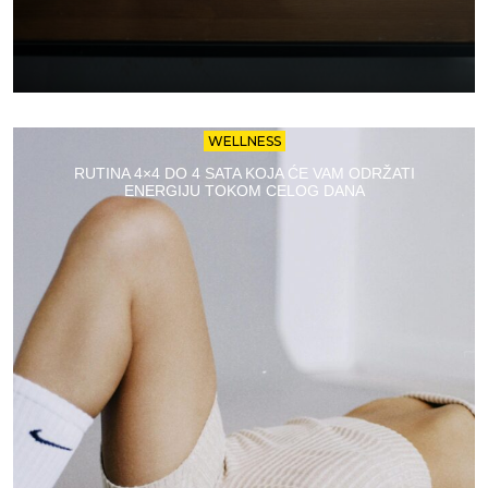
WELLNESS
RUTINA 4×4 DO 4 SATA KOJA ĆE VAM ODRŽATI
ENERGIJU TOKOM CELOG DANA