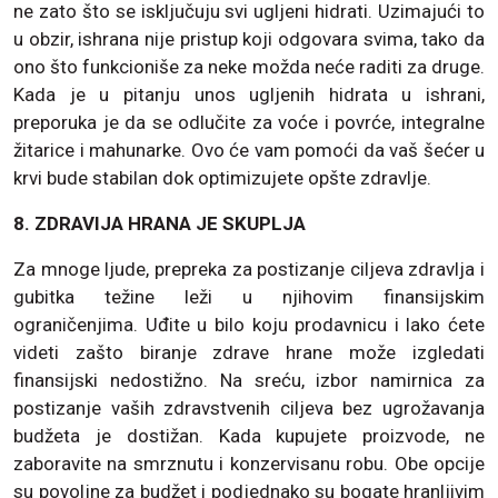
ne zato što se isključuju svi ugljeni hidrati. Uzimajući to
u obzir, ishrana nije pristup koji odgovara svima, tako da
ono što funkcioniše za neke možda neće raditi za druge.
Kada je u pitanju unos ugljenih hidrata u ishrani,
preporuka je da se odlučite za voće i povrće, integralne
žitarice i mahunarke. Ovo će vam pomoći da vaš šećer u
krvi bude stabilan dok optimizujete opšte zdravlje.
8. ZDRAVIJA HRANA JE SKUPLJA
Za mnoge ljude, prepreka za postizanje ciljeva zdravlja i
gubitka težine leži u njihovim finansijskim
ograničenjima. Uđite u bilo koju prodavnicu i lako ćete
videti zašto biranje zdrave hrane može izgledati
finansijski nedostižno. Na sreću, izbor namirnica za
postizanje vaših zdravstvenih ciljeva bez ugrožavanja
budžeta je dostižan. Kada kupujete proizvode, ne
zaboravite na smrznutu i ​​konzervisanu robu. Obe opcije
su povoljne za budžet i podjednako su bogate hranljivim