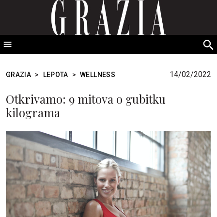
GRAZIA Srbija
S
fo
14/02/2022
GRAZIA
>
LEPOTA
>
WELLNESS
Otkrivamo: 9 mitova o gubitku
kilograma