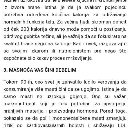
težine i uzrokovati da ne unesete ključne mikronutrijente
iz izvora hrane. Istina je da je svakom pojedincu
potrebna određena količina kalorija za održavanje
normalnih funkcija tela. Za većinu ljudi, skroman deficit
od čak 200 kalorija dnevno može pomoći u postizanju
održivog gubitka težine, ali je važnije da se fokusirate na
kvalitet hrane nego na kalorije. Kao i uvek, razgovarajte
sa svojim lekarom ili nutricionistom pre nego što
započnete bilo kakav proces mršavljenja.
3. MASNOĆA VAS ČINI DEBELIM
Tokom 90-ih, ceo svet je zahvatilo ludilo verovanja da
konzumiranje više masti čini da se ugojimo. Istina je da
samo masti ne uzrokuju gojenje. One su važan
makronutrijent koji je telu potreban za apsorpciju
hranljivih materija i proizvodnju hormona. Pored toga,
pokazalo se da poli i mononezasićene masti smanjuju
rizik od kardiovaskularnih bolesti i snižavaju LDL