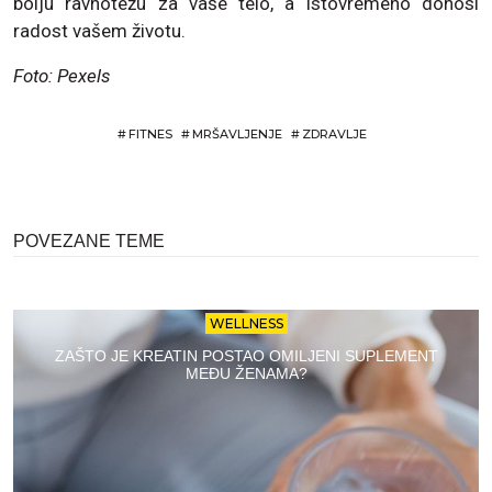
bolju ravnotežu za vaše telo, a istovremeno donosi
radost vašem životu.
Foto: Pexels
#
FITNES
#
MRŠAVLJENJE
#
ZDRAVLJE
POVEZANE TEME
WELLNESS
ZAŠTO JE KREATIN POSTAO OMILJENI SUPLEMENT
MEĐU ŽENAMA?