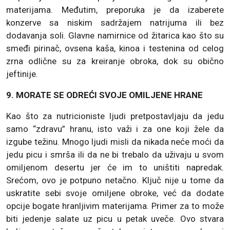
materijama. Međutim, preporuka je da izaberete
konzerve sa niskim sadržajem natrijuma ili bez
dodavanja soli. Glavne namirnice od žitarica kao što su
smeđi pirinač, ovsena kaša, kinoa i testenina od celog
zrna odlične su za kreiranje obroka, dok su obično
jeftinije.
9. MORATE SE ODREĆI SVOJE OMILJENE HRANE
Kao što za nutricioniste ljudi pretpostavljaju da jedu
samo “zdravu” hranu, isto važi i za one koji žele da
izgube težinu. Mnogo ljudi misli da nikada neće moći da
jedu picu i smrša ili da ne bi trebalo da uživaju u svom
omiljenom desertu jer će im to uništiti napredak.
Srećom, ovo je potpuno netačno. Ključ nije u tome da
uskratite sebi svoje omiljene obroke, već da dodate
opcije bogate hranljivim materijama. Primer za to može
biti jedenje salate uz picu u petak uveče. Ovo stvara