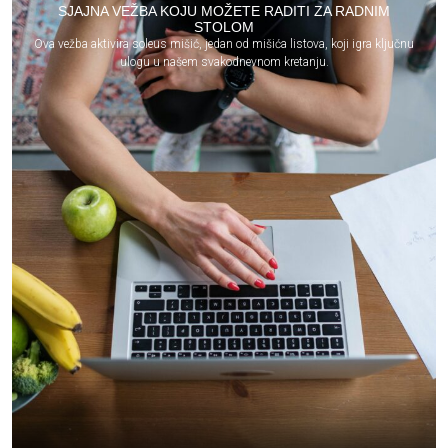
SJAJNA VEŽBA KOJU MOŽETE RADITI ZA RADNIM
STOLOM
Ova vežba aktivira soleus mišić, jedan od mišića listova, koji igra ključnu
ulogu u našem svakodnevnom kretanju.