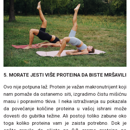
5. MORATE JESTI VIŠE PROTEINA DA BISTE MRŠAVILI
Ovo nije potpuna laž. Protein je važan makronutrijent koji
nam pomaže da ostanemo siti, izgradimo čistu mišićnu
masu i popravimo tkiva. I neka istraživanja su pokazala
da povećanje količine proteina u vašoj ishrani može
dovesti do gubitka težine. Ali postoji toliko zabune oko
toga koliko proteina vam je zaista potrebno. Dok je