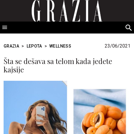
GRAZIA Srbija
S
fo
23/06/2021
GRAZIA
>
LEPOTA
>
WELLNESS
Šta se dešava sa telom kada jedete
kajsije