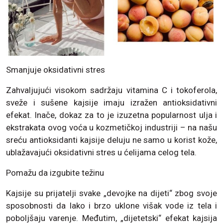
Smanjuje oksidativni stres
Zahvaljujući visokom sadržaju vitamina C i tokoferola,
sveže i sušene kajsije imaju izražen antioksidativni
efekat. Inače, dokaz za to je izuzetna popularnost ulja i
ekstrakata ovog voća u kozmetičkoj industriji – na našu
sreću antioksidanti kajsije deluju ne samo u korist kože,
ublažavajući oksidativni stres u ćelijama celog tela.
Pomažu da izgubite težinu
Kajsije su prijatelji svake „devojke na dijeti“ zbog svoje
sposobnosti da lako i brzo uklone višak vode iz tela i
poboljšaju varenje. Međutim, „dijetetski“ efekat kajsija