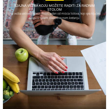
SJAJNA VEŽBA KOJU MOŽETE RADITI ZA RADNIM
STOLOM
Ova vežba aktivira soleus mišić, jedan od mišića listova, koji igra ključnu
ulogu u našem svakodnevnom kretanju.