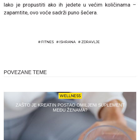
lako je propustiti ako ih jedete u većim količinama –
zapamtite, ovo voće sadrži puno šećera.
#
FITNES
#
ISHRANA
#
ZDRAVLJE
POVEZANE TEME
WELLNESS
ZAŠTO JE KREATIN POSTAO OMILJENI SUPLEMENT
MEĐU ŽENAMA?