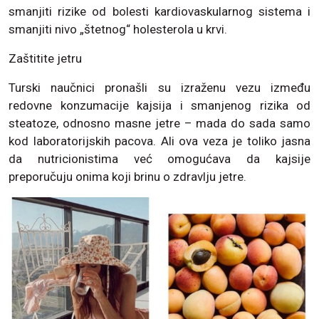
smanjiti rizike od bolesti kardiovaskularnog sistema i
smanjiti nivo „štetnog“ holesterola u krvi.
Zaštitite jetru
Turski naučnici pronašli su izraženu vezu između
redovne konzumacije kajsija i smanjenog rizika od
steatoze, odnosno masne jetre – mada do sada samo
kod laboratorijskih pacova. Ali ova veza je toliko jasna
da nutricionistima već omogućava da kajsije
preporučuju onima koji brinu o zdravlju jetre.