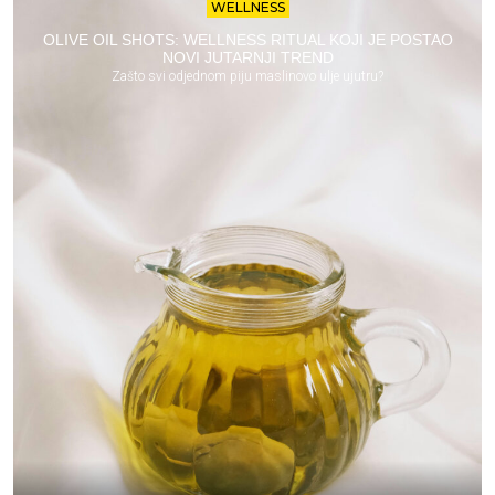
WELLNESS
OLIVE OIL SHOTS: WELLNESS RITUAL KOJI JE POSTAO
NOVI JUTARNJI TREND
Zašto svi odjednom piju maslinovo ulje ujutru?