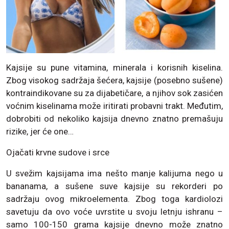
Kajsije su pune vitamina, minerala i korisnih kiselina.
Zbog visokog sadržaja šećera, kajsije (posebno sušene)
kontraindikovane su za dijabetičare, a njihov sok zasićen
voćnim kiselinama može iritirati probavni trakt. Međutim,
dobrobiti od nekoliko kajsija dnevno znatno premašuju
rizike, jer će one…
Ojačati krvne sudove i srce
U svežim kajsijama ima nešto manje kalijuma nego u
bananama, a sušene suve kajsije su rekorderi po
sadržaju ovog mikroelementa. Zbog toga kardiolozi
savetuju da ovo voće uvrstite u svoju letnju ishranu –
samo 100-150 grama kajsije dnevno može znatno