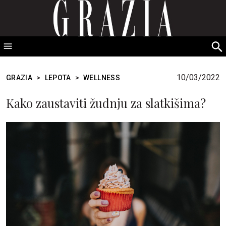
GRAZIA Srbija
S
fo
10/03/2022
GRAZIA
>
LEPOTA
>
WELLNESS
Kako zaustaviti žudnju za slatkišima?