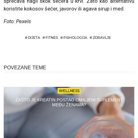
sprečava nagli skok šećera u krvi. Zato kao alternativu
koristite kokosov šećer, javorov ili agava sirup i med.
Foto: Pexels
#
DIJETA
#
FITNES
#
PSIHOLOGIJA
#
ZDRAVLJE
POVEZANE TEME
WELLNESS
ZAŠTO JE KREATIN POSTAO OMILJENI SUPLEMENT
MEĐU ŽENAMA?