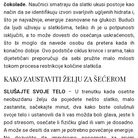
čokolade.
Naučnici smatraju da slatki ukusi postoje kao
način da se identifikuju izvori svarljivih ugljenih hidrata i,
što je najvažnije, energije zasnovane na glukozi. Budući
da ljudi uživaju u slatkišima, teško ih je u potpunosti
isključiti, a to može dovesti do osećanja uskraćenosti,
što bi moglo da navede osobu da pretera kada ih
konačno dobije. Ovo podstiče ciklus krivice i srama, tako
dijetetičari preporučuji da sebi pružite malo milosti
tokom procesa restrikcije količine slatkiša.
KAKO ZAUSTAVITI ŽELJU ZA ŠEĆEROM
SLUŠAJTE SVOJE TELO
– U trenutku kada osetite
neobuzdanu želju da pojedete nešto slatko, malo
zastanite, sačekajte minut, dva kako biste oslušnuli
svoje telo i ustanovili da li vas možda boli glava, jeste li
pod stresom, osećate li fizičku glad ili vam je dosadno.
A može se desiti da vam je potrebno povećanje energije.
Ne dozvolite da impulsivno posegnete za prvim