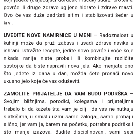
povrće ili druge zdrave ugljene hidrate i zdrave masti.
Ovo će vas duže zadržati sitim i stabilizovati šećer u
krvi.
UVEDITE NOVE NAMIRNICE U MENI
– Radoznalost u
kuhinji može da pruži zabavu i usadi zdrave navike u
ishrani. Istražite recepte, jedite novo povrće i voće koje
nikada ranije niste probali ili kombinujte različite
sastojke da biste napravili nova jela. Ako menjate ono
što jedete iz dana u dan, možda ćete pronaći novo
ukusno jelo koje će vas oduševiti.
ZAMOLITE PRIJATELJE DA VAM BUDU PODRŠKA
–
Svojim bližnjima, porodici, kolegama i prijateljima
trebalo bi da kažete šta vam je cilj i da vas ne nutkaju
slatkišima, u smislu uzmi samo zalogaj, samo probaj i
slično, jer vam je, barem na početku, potrebna podrška i
što manje izazova. Budite disciplinovani, sami sebi