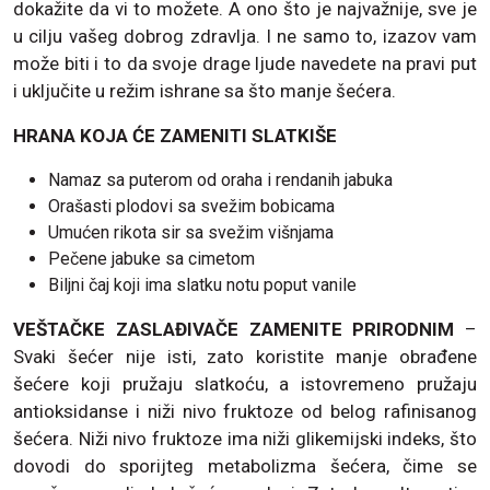
dokažite da vi to možete. A ono što je najvažnije, sve je
u cilju vašeg dobrog zdravlja. I ne samo to, izazov vam
može biti i to da svoje drage ljude navedete na pravi put
i uključite u režim ishrane sa što manje šećera.
HRANA KOJA ĆE ZAMENITI SLATKIŠE
Namaz sa puterom od oraha i rendanih jabuka
Orašasti plodovi sa svežim bobicama
Umućen rikota sir sa svežim višnjama
Pečene jabuke sa cimetom
Biljni čaj koji ima slatku notu poput vanile
VEŠTAČKE ZASLAĐIVAČE ZAMENITE PRIRODNIM
–
Svaki šećer nije isti, zato koristite manje obrađene
šećere koji pružaju slatkoću, a istovremeno pružaju
antioksidanse i niži nivo fruktoze od belog rafinisanog
šećera. Niži nivo fruktoze ima niži glikemijski indeks, što
dovodi do sporijteg metabolizma šećera, čime se