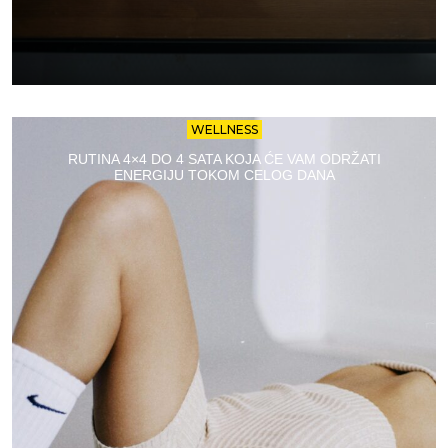
WELLNESS
RUTINA 4×4 DO 4 SATA KOJA ĆE VAM ODRŽATI
ENERGIJU TOKOM CELOG DANA