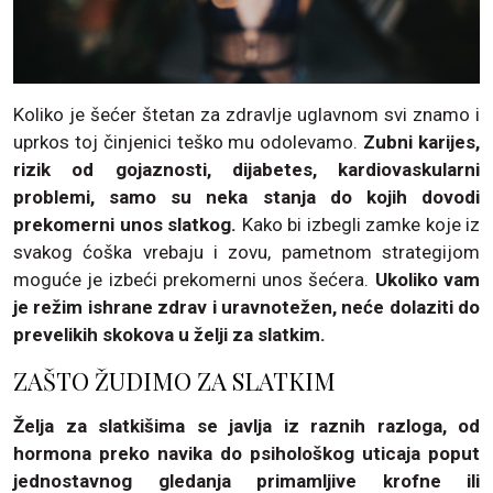
Koliko je šećer štetan za zdravlje uglavnom svi znamo i
uprkos toj činjenici teško mu odolevamo.
Zubni karijes,
rizik od gojaznosti, dijabetes, kardiovaskularni
problemi, samo su neka stanja do kojih dovodi
prekomerni unos slatkog.
Kako bi izbegli zamke koje iz
svakog ćoška vrebaju i zovu, pametnom strategijom
moguće je izbeći prekomerni unos šećera.
Ukoliko vam
je režim ishrane zdrav i uravnotežen, neće dolaziti do
prevelikih skokova u želji za slatkim.
ZAŠTO ŽUDIMO ZA SLATKIM
Želja za slatkišima se javlja iz raznih razloga, od
hormona preko navika do psihološkog uticaja poput
jednostavnog gledanja primamljive krofne ili