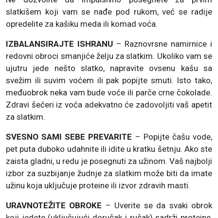
slatkišem koji vam se nađe pod rukom, već se radije
opredelite za kašiku meda ili komad voća.
IZBALANSIRAJTE ISHRANU
– Raznovrsne namirnice i
redovni obroci smanjiće želju za slatkim. Ukoliko vam se
ujutru jede nešto slatko, napravite ovsenu kašu sa
svežim ili suvim voćem ili pak popijte smuti. Isto tako,
međuobrok neka vam bude voće ili parče crne čokolade.
Zdravi šećeri iz voća adekvatno će zadovoljiti vaš apetit
za slatkim.
SVESNO SAMI SEBE PREVARITE
– Popijte čašu vode,
pet puta duboko udahnite ili idite u kratku šetnju. Ako ste
zaista gladni, u redu je posegnuti za užinom. Vaš najbolji
izbor za suzbijanje žudnje za slatkim može biti da imate
užinu koja uključuje proteine ili izvor zdravih masti.
URAVNOTEŽITE OBROKE
– Uverite se da svaki obrok
koji jedete (uključujući doručak i ručak) sadrži proteine,