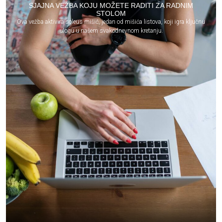
SJAJNA VEŽBA KOJU MOŽETE RADITI ZA RADNIM
STOLOM
Ova vežba aktivira soleus mišić, jedan od mišića listova, koji igra ključnu
ulogu u našem svakodnevnom kretanju.