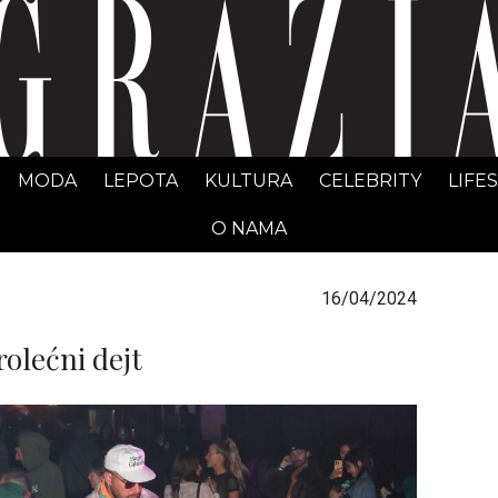
GRAZIA Srbija
MODA
LEPOTA
KULTURA
CELEBRITY
LIFE
O NAMA
16/04/2024
rolećni dejt