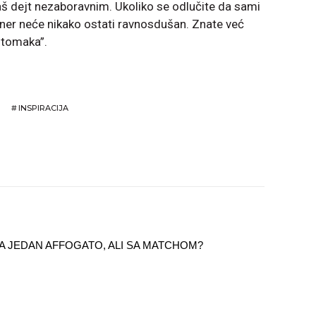
š dejt nezaboravnim. Ukoliko se odlučite da sami
ner neće nikako ostati ravnosdušan. Znate već
stomaka”.
#
INSPIRACIJA
 ZA JEDAN AFFOGATO, ALI SA MATCHOM?