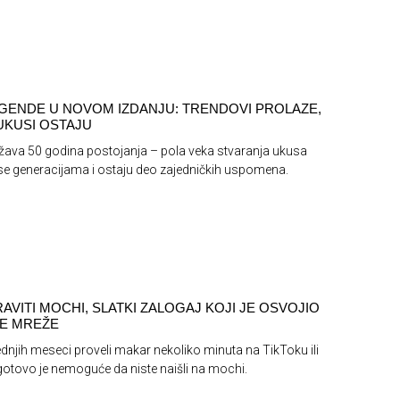
GENDE U NOVOM IZDANJU: TRENDOVI PROLAZE,
 UKUSI OSTAJU
žava 50 godina postojanja – pola veka stvaranja ukusa
se generacijama i ostaju deo zajedničkih uspomena.
AVITI MOCHI, SLATKI ZALOGAJ KOJI JE OSVOJIO
E MREŽE
dnjih meseci proveli makar nekoliko minuta na TikToku ili
otovo je nemoguće da niste naišli na mochi.