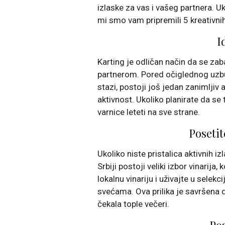
izlaske za vas i vašeg partnera. U
mi smo vam pripremili 5 kreativnih
I
Karting je odličan način da se zaba
partnerom. Pored očiglednog uzbu
stazi, postoji još jedan zanimljiv
aktivnost. Ukoliko planirate da se
varnice leteti na sve strane.
Posetit
Ukoliko niste pristalica aktivnih iz
Srbiji postoji veliki izbor vinarija,
lokalnu vinariju i uživajte u selek
svećama. Ova prilika je savršena da
čekala tople večeri.