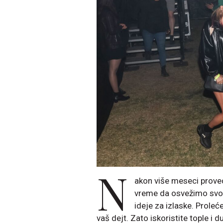
N
akon više meseci prove
vreme da osvežimo svoj
ideje za izlaske. Prole
vaš dejt. Zato iskoristite tople i 