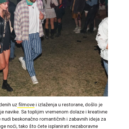
denih uz
filmove
i izlaženja u restorane, došlo je
e navike. Sa toplijim vremenom dolaze i kreativne
će nudi beskonačno romantičnih i zabavnih ideja za
duge noći, tako što ćete isplanirati nezaboravne