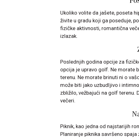
Po
Ukoliko volite da jašete, poseta h
živite u gradu koji ga poseduje, 
fizičke aktivnosti, romantična v
izlazak.
Poslednjih godina opcije za fizičke
opcija je upravo golf. Ne morate bi
terenu. Ne morate brinuti ni o va
može biti jako uzbudljivo i intimn
zbližilo, vežbajući na golf terenu.
večeri.
Na
Piknik, kao jedna od najstarijih ro
Planiranje piknika savršeno spaj