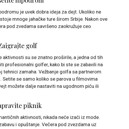
setite hipodrom
ipodromu je uvek dobra ideja za dejt. Ukoliko ne
postoje mnoge jahačke ture širom Srbije. Nakon ove
ečera pod zvedama savršeno zaokružuje ceo
Zaigrajte golf
 aktivnosti su se znatno proširile, a jedna od tih
ti profesionalni golfer, kako bi ste se zabavili na
šoj tehnici zamaha. Vežbanje golfa sa partnerom
o. Setite se samo koliko se parova u filmovima
 Dejt možete dalje nastaviti na ugodnom piću ili
pravite piknik
mantičnih aktivnosti, nikada neće izaći iz mode.
a zabavu i opuštanje. Večera pod zvezdama uz