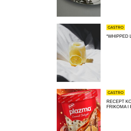
GASTRO
“WHIPPED 
GASTRO
RECEPT KO
FRIKOMA I