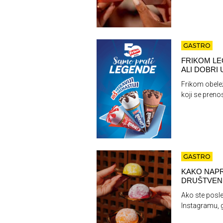
GASTRO
FRIKOM LE
ALI DOBRI
Frikom obele
koji se preno
GASTRO
KAKO NAPR
DRUŠTVEN
Ako ste posle
Instagramu, g