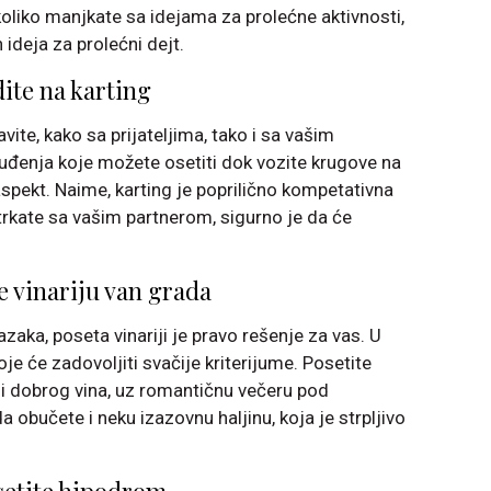
koliko manjkate sa idejama za prolećne aktivnosti,
 ideja za prolećni dejt.
dite na karting
vite, kako sa prijateljima, tako i sa vašim
đenja koje možete osetiti dok vozite krugove na
 aspekt. Naime, karting je poprilično kompetativna
 trkate sa vašim partnerom, sigurno je da će
e vinariju van grada
lazaka, poseta vinariji je pravo rešenje za vas. U
 koje će zadovoljiti svačije kriterijume. Posetite
ciji dobrog vina, uz romantičnu večeru pod
 obučete i neku izazovnu haljinu, koja je strpljivo