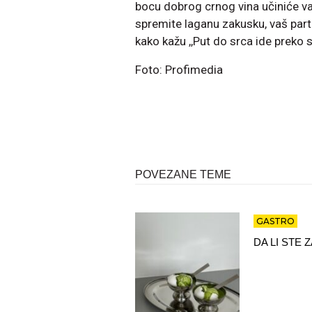
bocu dobrog crnog vina učiniće va
spremite laganu zakusku, vaš part
kako kažu ,,Put do srca ide preko 
Foto: Profimedia
POVEZANE TEME
GASTRO
DA LI STE