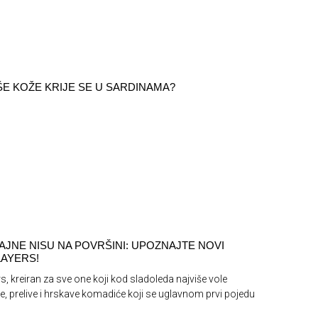
ŠE KOŽE KRIJE SE U SARDINAMA?
AJNE NISU NA POVRŠINI: UPOZNAJTE NOVI
AYERS!
s, kreiran za sve one koji kod sladoleda najviše vole
e, prelive i hrskave komadiće koji se uglavnom prvi pojedu