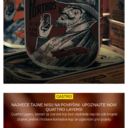
GASTRO
NAJVEĆE TAJNE NISU NA POVRŠINI: UPOZNAJTE NOVI
QUATTRO LAYERS!
Quattro Layers, kreiran za sve one koji kod sladoleda najviše vole bogate
slojeve, prelive i hrskave komadiće koji se uglavnom prvi pojedu