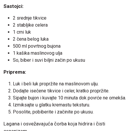
Sastojci:
2 srednje tikvice
2 stabljike celera
1 crni luk
2 čena belog luka
500 ml povrtnog bujona
1 kašika maslinovog ulja
So, biber i suvi biljni začin po ukusu
Priprema:
Luk i beli luk propržite na maslinovom ulju.
Dodajte isečene tikvice i celer, kratko propržite.
Sipajte bujon i kuvajte 10 minuta dok povrće ne omekša.
Izmiksajte u glatku kremastu teksturu.
Posolite, pobiberite i začinite po ukusu.
Lagana i osvežavajuća čorba koja hidrira i čisti
organizam.