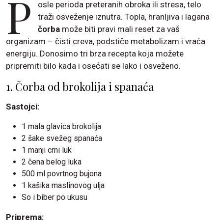
P
osle perioda preteranih obroka ili stresa, telo
traži osveženje iznutra. Topla, hranljiva i lagana
čorba
može biti pravi mali reset za vaš
organizam – čisti creva, podstiče metabolizam i vraća
energiju. Donosimo tri brza recepta koja možete
pripremiti bilo kada i osećati se lako i osveženo.
1. Čorba od brokolija i spanaća
Sastojci:
1 mala glavica brokolija
2 šake svežeg spanaća
1 manji crni luk
2 čena belog luka
500 ml povrtnog bujona
1 kašika maslinovog ulja
So i biber po ukusu
Priprema: