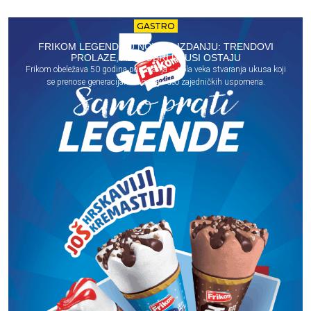
GASTRO
FRIKOM LEGENDE U NOVOM IZDANJU: TRENDOVI
PROLAZE, ALI DOBRI UKUSI OSTAJU
Frikom obeležava 50 godina postojanja – pola veka stvaranja ukusa koji
se prenose generacijama i ostaju deo zajedničkih uspomena.