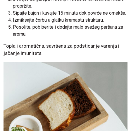
propržite.
Sipajte bujon i kuvajte 15 minuta dok povrće ne omekša.
Izmiksajte čorbu u glatku kremastu strukturu.
Posolite, pobiberite i dodajte malo svežeg peršuna za
aromu.
Topla i aromatična, savršena za podsticanje varenja i
jačanje imuniteta.