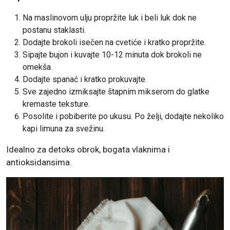
Na maslinovom ulju propržite luk i beli luk dok ne
postanu staklasti.
Dodajte brokoli isečen na cvetiće i kratko propržite.
Sipajte bujon i kuvajte 10-12 minuta dok brokoli ne
omekša.
Dodajte spanać i kratko prokuvajte.
Sve zajedno izmiksajte štapnim mikserom do glatke
kremaste teksture.
Posolite i pobiberite po ukusu. Po želji, dodajte nekoliko
kapi limuna za svežinu.
Idealno za detoks obrok, bogata vlaknima i
antioksidansima.