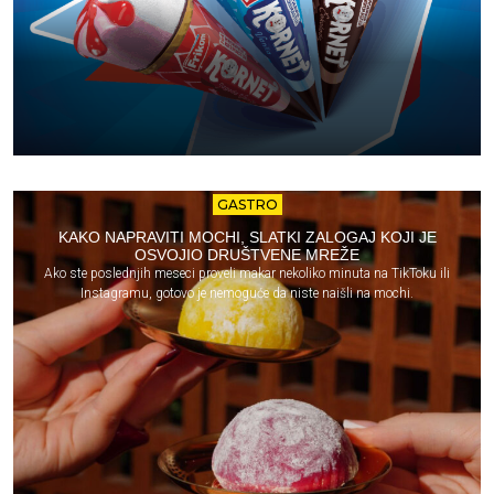
GASTRO
KAKO NAPRAVITI MOCHI, SLATKI ZALOGAJ KOJI JE
OSVOJIO DRUŠTVENE MREŽE
Ako ste poslednjih meseci proveli makar nekoliko minuta na TikToku ili
Instagramu, gotovo je nemoguće da niste naišli na mochi.