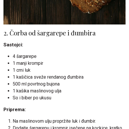
2. Čorba od šargarepe i đumbira
Sastojci:
4 šargarepe
1 manji krompir
1 crni luk
1 kašičica sveže rendanog đumbira
500 ml povrtnog bujona
1 kašika maslinovog ulja
So i biber po ukusu
Priprema:
Na maslinovom ulju propržite luk i đumbir.
Dodajte šargarepu i krompir isečene na kockice, kratko