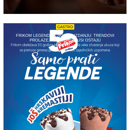
GASTRO
FRIKOM LEGENDE U NOVOM IZDANJU: TRENDOVI
PROLAZE, ALI DOBRI UKUSI OSTAJU
Frikom obeležava 50 godina postojanja – pola veka stvaranja ukusa koji
se prenose generacijama i ostaju deo zajedničkih uspomena.