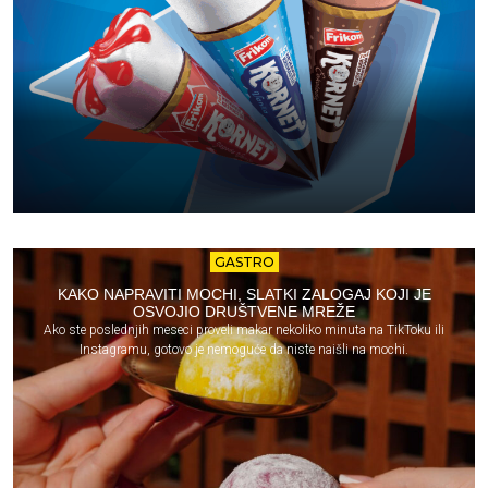
GASTRO
KAKO NAPRAVITI MOCHI, SLATKI ZALOGAJ KOJI JE
OSVOJIO DRUŠTVENE MREŽE
Ako ste poslednjih meseci proveli makar nekoliko minuta na TikToku ili
Instagramu, gotovo je nemoguće da niste naišli na mochi.