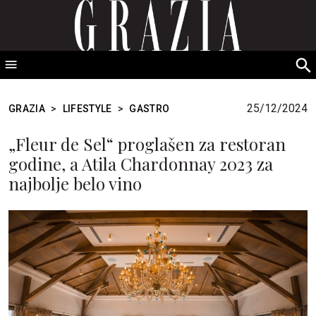
GRAZIA Srbija
S
fo
25/12/2024
GRAZIA
>
LIFESTYLE
>
GASTRO
„Fleur de Sel“ proglašen za restoran
godine, a Atila Chardonnay 2023 za
najbolje belo vino