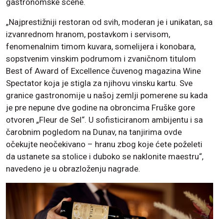
gastronomske scene.
„Najprestižniji restoran od svih, moderan je i unikatan, sa
izvanrednom hranom, postavkom i servisom,
fenomenalnim timom kuvara, somelijera i konobara,
sopstvenim vinskim podrumom i zvaničnom titulom
Best of Award of Excellence čuvenog magazina Wine
Spectator koja je stigla za njihovu vinsku kartu. Sve
granice gastronomije u našoj zemlji pomerene su kada
je pre nepune dve godine na obroncima Fruške gore
otvoren „Fleur de Sel“. U sofisticiranom ambijentu i sa
čarobnim pogledom na Dunav, na tanjirima ovde
očekujte neočekivano – hranu zbog koje ćete poželeti
da ustanete sa stolice i duboko se naklonite maestru“,
navedeno je u obrazloženju nagrade.