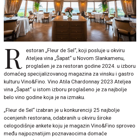
R
estoran „Fleur de Sel“, koji posluje u okviru
Ateljea vina „Šapat“ u Novom Slankamenu,
proglašen je za restoran godine 2024. u izboru
domaćeg specijalizovanog magazina za vinsku i gastro
kulturu Vino&Fino. Vino Atila Chardonnay 2023 Ateljea
vina „Šapat“ u istom izboru proglašeno je za najbolje
belo vino godine koja je na izmaku.
„Fleur de Sel“ izabran je u konkurenciji 25 najbolje
ocenjenih restorana, odabranih u okviru široke
celogodišnje ankete koju je magazin Vino&Fino sproveo
među najpoznatijim poznavaocima domaće