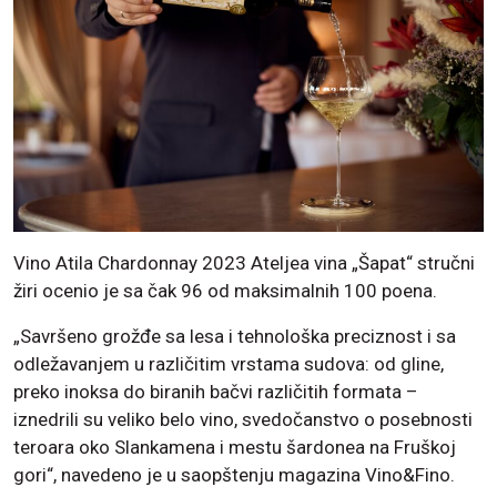
Vino Atila Chardonnay 2023 Ateljea vina „Šapat“ stručni
žiri ocenio je sa čak 96 od maksimalnih 100 poena.
„Savršeno grožđe sa lesa i tehnološka preciznost i sa
odležavanjem u različitim vrstama sudova: od gline,
preko inoksa do biranih bačvi različitih formata –
iznedrili su veliko belo vino, svedočanstvo o posebnosti
teroara oko Slankamena i mestu šardonea na Fruškoj
gori“, navedeno je u saopštenju magazina Vino&Fino.