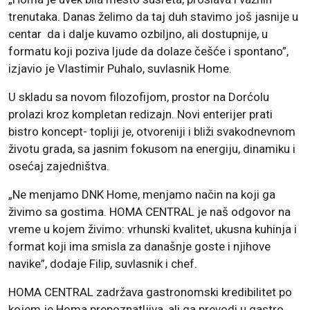
trenutaka. Danas želimo da taj duh stavimo još jasnije u
centar da i dalje kuvamo ozbiljno, ali dostupnije, u
formatu koji poziva ljude da dolaze češće i spontano”,
izjavio je Vlastimir Puhalo, suvlasnik Home.
U skladu sa novom filozofijom, prostor na Dorćolu
prolazi kroz kompletan redizajn. Novi enterijer prati
bistro koncept- topliji je, otvoreniji i bliži svakodnevnom
životu grada, sa jasnim fokusom na energiju, dinamiku i
osećaj zajedništva.
„Ne menjamo DNK Home, menjamo način na koji ga
živimo sa gostima. HOMA CENTRAL je naš odgovor na
vreme u kojem živimo: vrhunski kvalitet, ukusna kuhinja i
format koji ima smisla za današnje goste i njihove
navike”, dodaje Filip, suvlasnik i chef.
HOMA CENTRAL zadržava gastronomski kredibilitet po
kojem je Homa prepoznatljiva, ali ga prevodi u gastro