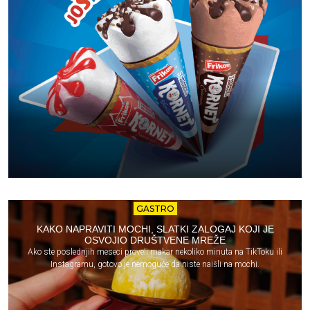
GASTRO
KAKO NAPRAVITI MOCHI, SLATKI ZALOGAJ KOJI JE
OSVOJIO DRUŠTVENE MREŽE
Ako ste poslednjih meseci proveli makar nekoliko minuta na TikToku ili
Instagramu, gotovo je nemoguće da niste naišli na mochi.