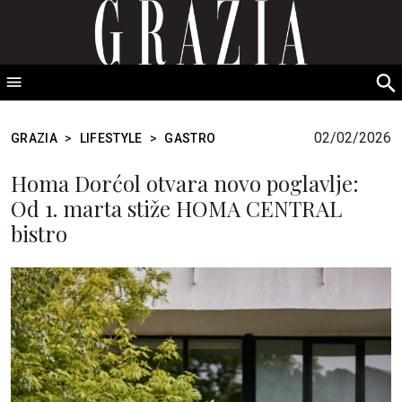
GRAZIA Srbija
S
fo
02/02/2026
GRAZIA
>
LIFESTYLE
>
GASTRO
Homa Dorćol otvara novo poglavlje:
Od 1. marta stiže HOMA CENTRAL
bistro