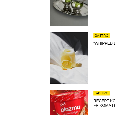
GASTRO
“WHIPPED 
GASTRO
RECEPT KO
FRIKOMA I