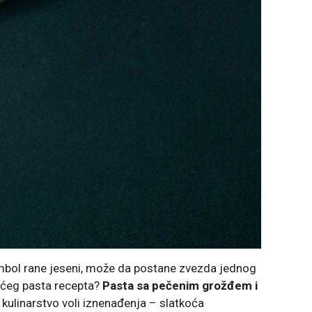
imbol rane jeseni, može da postane zvezda jednog
ućeg pastа recepta?
Pasta sa pečenim grožđem i
 kulinarstvo voli iznenađenja – slatkoća