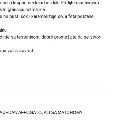
madu i krupno seckani beli luk. Prelijte maslinovim
ajte grančicu ruzmarina.
ne pusti sok i karamelizuje se, a feta postane
inu.
edinte sa testeninom, dobro promešajte da se stvori
ima za hrskavost.
 ZA JEDAN AFFOGATO, ALI SA MATCHOM?