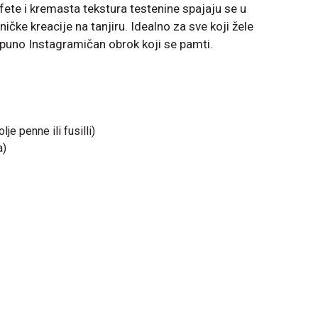
ete i kremasta tekstura testenine spajaju se u
ičke kreacije na tanjiru. Idealno za sve koji žele
otpuno Instagramičan obrok koji se pamti.
je penne ili fusilli)
a)