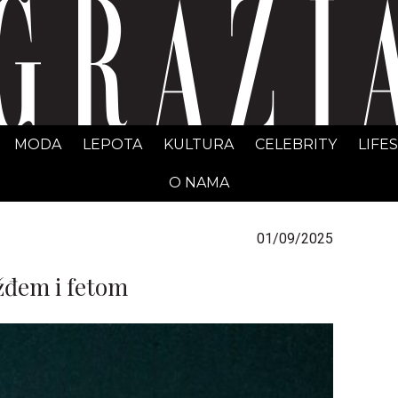
GRAZIA Srbija
MODA
LEPOTA
KULTURA
CELEBRITY
LIFE
O NAMA
01/09/2025
žđem i fetom