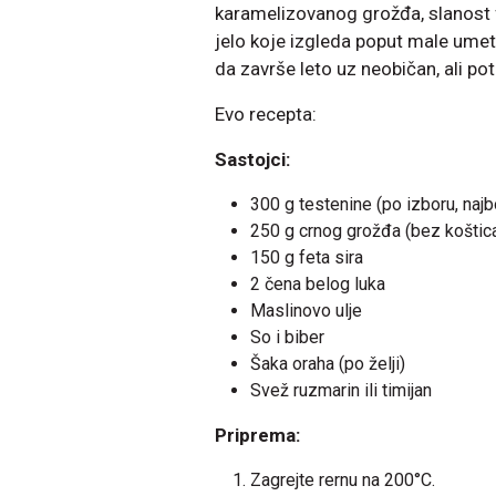
karamelizovanog grožđa, slanost f
jelo koje izgleda poput male umetn
da završe leto uz neobičan, ali p
Evo recepta:
Sastojci:
300 g testenine (po izboru, najbol
250 g crnog grožđa (bez koštic
150 g feta sira
2 čena belog luka
Maslinovo ulje
So i biber
Šaka oraha (po želji)
Svež ruzmarin ili timijan
Priprema:
Zagrejte rernu na 200°C.