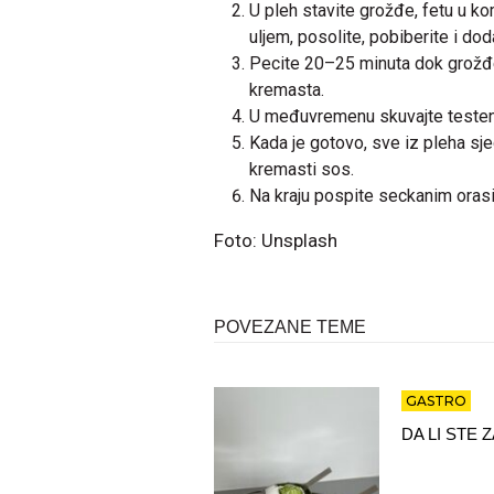
U pleh stavite grožđe, fetu u ko
uljem, posolite, pobiberite i dod
Pecite 20–25 minuta dok grožđe 
kremasta.
U međuvremenu skuvajte testen
Kada je gotovo, sve iz pleha sj
kremasti sos.
Na kraju pospite seckanim oras
Foto: Unsplash
POVEZANE TEME
GASTRO
DA LI STE