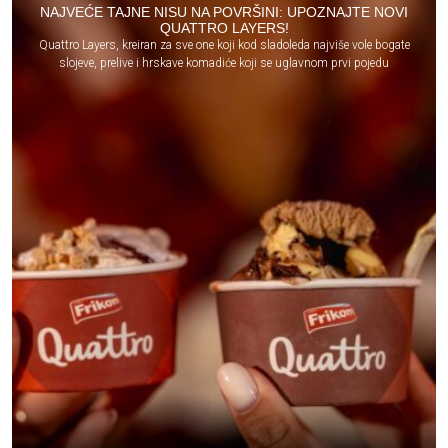
NAJVEĆE TAJNE NISU NA POVRŠINI: UPOZNAJTE NOVI
QUATTRO LAYERS!
Quattro Layers, kreiran za sve one koji kod sladoleda najviše vole bogate
slojeve, prelive i hrskave komadiće koji se uglavnom prvi pojedu