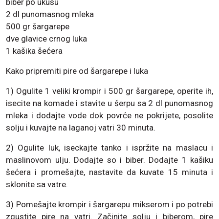
biber po ukusu
2 dl punomasnog mleka
500 gr šargarepe
dve glavice crnog luka
1 kašika šećera
Kako pripremiti pire od šargarepe i luka
1) Ogulite 1 veliki krompir i 500 gr šargarepe, operite ih,
isecite na komade i stavite u šerpu sa 2 dl punomasnog
mleka i dodajte vode dok povrće ne pokrijete, posolite
solju i kuvajte na laganoj vatri 30 minuta.
2) Ogulite luk, iseckajte tanko i ispržite na maslacu i
maslinovom ulju. Dodajte so i biber. Dodajte 1 kašiku
šećera i promešajte, nastavite da kuvate 15 minuta i
sklonite sa vatre.
3) Pomešajte krompir i šargarepu mikserom i po potrebi
zgustite pire na vatri. Začinite solju i biberom, pire