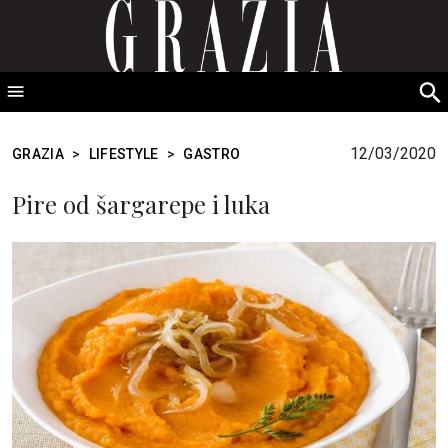
GRAZIA Srbija
S
fo
12/03/2020
GRAZIA
>
LIFESTYLE
>
GASTRO
Pire od šargarepe i luka