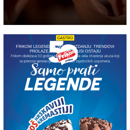
GASTRO
FRIKOM LEGENDE U NOVOM IZDANJU: TRENDOVI
PROLAZE, ALI DOBRI UKUSI OSTAJU
Frikom obeležava 50 godina postojanja – pola veka stvaranja ukusa koji
se prenose generacijama i ostaju deo zajedničkih uspomena.