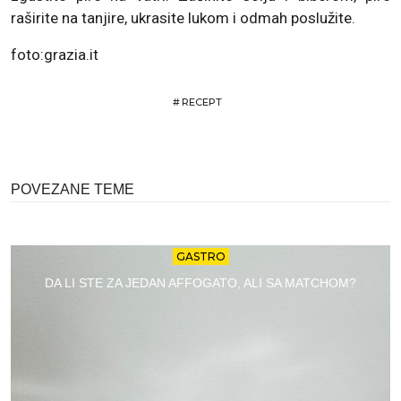
raširite na tanjire, ukrasite lukom i odmah poslužite.
foto:grazia.it
#
RECEPT
POVEZANE TEME
GASTRO
DA LI STE ZA JEDAN AFFOGATO, ALI SA MATCHOM?