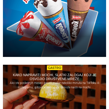
GASTRO
KAKO NAPRAVITI MOCHI, SLATKI ZALOGAJ KOJI JE
OSVOJIO DRUŠTVENE MREŽE
Ako ste poslednjih meseci proveli makar nekoliko minuta na TikToku ili
Instagramu, gotovo je nemoguće da niste naišli na mochi.