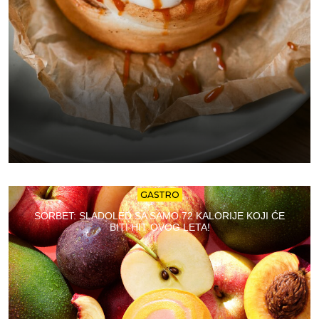
GASTRO
SORBET: SLADOLED SA SAMO 72 KALORIJE KOJI ĆE
BITI HIT OVOG LETA!