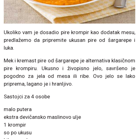
Ukoliko vam je dosadio pire krompir kao dodatak mesu,
predlažemo da pripremite ukusan pire od šargarepe i
luka.
Mek i kremast pire od šargarepe je alternativa klasičnom
pire krompiru. Ukusno i živopisno jelo, savršeno je
pogodno za jela od mesa ili ribe. Ovo jelo se lako
priprema, lagano je i hranljivo.
Sastojci za 4 osobe
malo putera
ekstra devičansko maslinovo ulje
1 krompir
so po ukusu