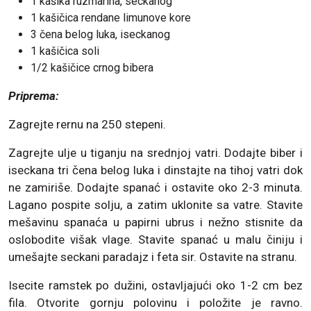
1 kašika ruzmarina, seckanog
1 kašičica rendane limunove kore
3 čena belog luka, iseckanog
1 kašičica soli
1/2 kašičice crnog bibera
Priprema:
Zagrejte rernu na 250 stepeni.
Zagrejte ulje u tiganju na srednjoj vatri. Dodajte biber i
iseckana tri čena belog luka i dinstajte na tihoj vatri dok
ne zamiriše. Dodajte spanać i ostavite oko 2-3 minuta.
Lagano pospite solju, a zatim uklonite sa vatre. Stavite
mešavinu spanaća u papirni ubrus i nežno stisnite da
oslobodite višak vlage. Stavite spanać u malu činiju i
umešajte seckani paradajz i feta sir. Ostavite na stranu.
Isecite ramstek po dužini, ostavljajući oko 1-2 cm bez
fila. Otvorite gornju polovinu i položite je ravno.