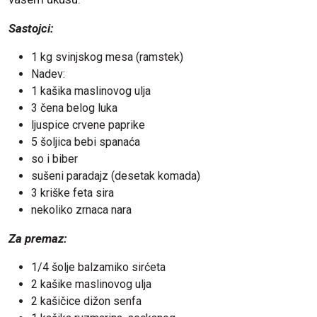
Sastojci:
1 kg svinjskog mesa (ramstek)
Nadev:
1 kašika maslinovog ulja
3 čena belog luka
ljuspice crvene paprike
5 šoljica bebi spanaća
so i biber
sušeni paradajz (desetak komada)
3 kriške feta sira
nekoliko zrnaca nara
Za premaz:
1/4 šolje balzamiko sirćeta
2 kašike maslinovog ulja
2 kašičice dižon senfa