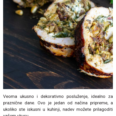
Veoma ukusno i dekorativno posluženje, idealno za
praznične dane. Ovo je jedan od načina pripreme, a
ukoliko ste iskusni u kuhinji, nadev možete prilagoditi
vašem ukusu.