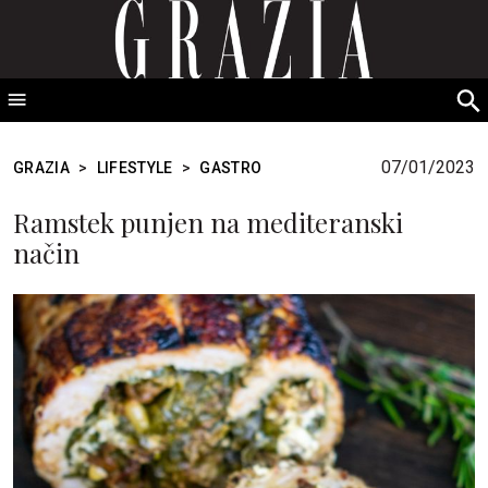
GRAZIA Srbija
S
fo
07/01/2023
GRAZIA
>
LIFESTYLE
>
GASTRO
Ramstek punjen na mediteranski
način