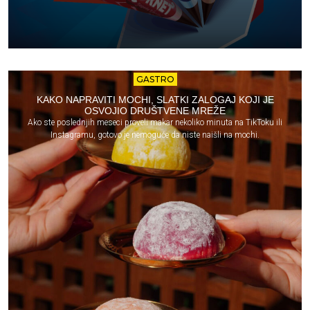
GASTRO
KAKO NAPRAVITI MOCHI, SLATKI ZALOGAJ KOJI JE
OSVOJIO DRUŠTVENE MREŽE
Ako ste poslednjih meseci proveli makar nekoliko minuta na TikToku ili
Instagramu, gotovo je nemoguće da niste naišli na mochi.