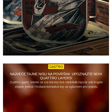
GASTRO
NAJVEĆE TAJNE NISU NA POVRŠINI: UPOZNAJTE NOVI
QUATTRO LAYERS!
Quattro Layers, kreiran za sve one koji kod sladoleda najviše vole bogate
slojeve, prelive i hrskave komadiće koji se uglavnom prvi pojedu