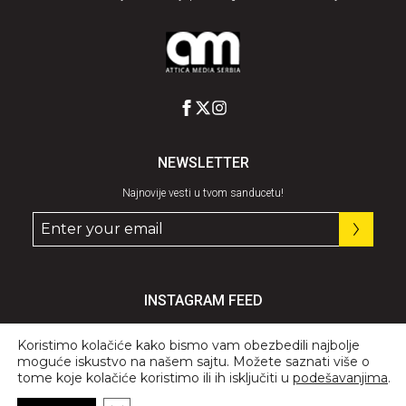
NEWSLETTER
Najnovije vesti u tvom sanducetu!
INSTAGRAM FEED
Pratite nas
@graziaserbia
Koristimo kolačiće kako bismo vam obezbedili najbolje
moguće iskustvo na našem sajtu. Možete saznati više o
tome koje kolačiće koristimo ili ih isključiti u
podešavanjima
.