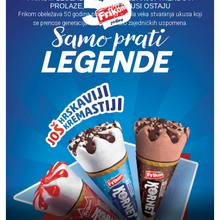
PROLAZE, ALI DOBRI UKUSI OSTAJU
Frikom obeležava 50 godina postojanja – pola veka stvaranja ukusa koji
se prenose generacijama i ostaju deo zajedničkih uspomena.