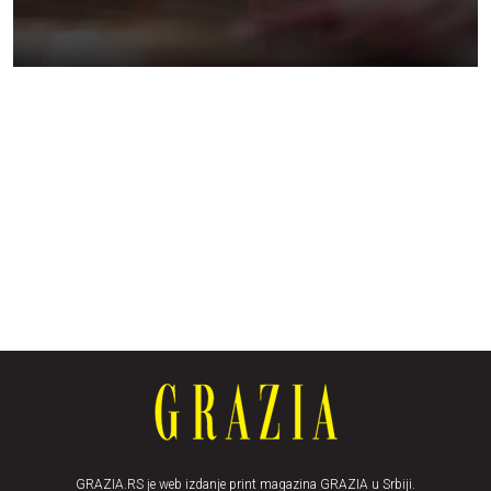
GRAZIA.RS je web izdanje print magazina GRAZIA u Srbiji.