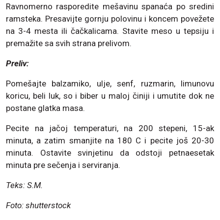
Ravnomerno rasporedite mešavinu spanaća po sredini
ramsteka. Presavijte gornju polovinu i koncem povežete
na 3-4 mesta ili čačkalicama. Stavite meso u tepsiju i
premažite sa svih strana prelivom.
Preliv:
Pomešajte balzamiko, ulje, senf, ruzmarin, limunovu
koricu, beli luk, so i biber u maloj činiji i umutite dok ne
postane glatka masa.
Pecite na jačoj temperaturi, na 200 stepeni, 15-ak
minuta, a zatim smanjite na 180 C i pecite još 20-30
minuta. Ostavite svinjetinu da odstoji petnaesetak
minuta pre sečenja i serviranja.
Teks: S.M.
Foto: shutterstock