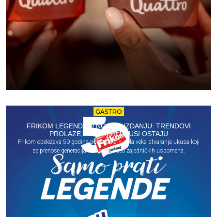
GASTRO
FRIKOM LEGENDE U NOVOM IZDANJU: TRENDOVI
PROLAZE, ALI DOBRI UKUSI OSTAJU
Frikom obeležava 50 godina postojanja – pola veka stvaranja ukusa koji
se prenose generacijama i ostaju deo zajedničkih uspomena.