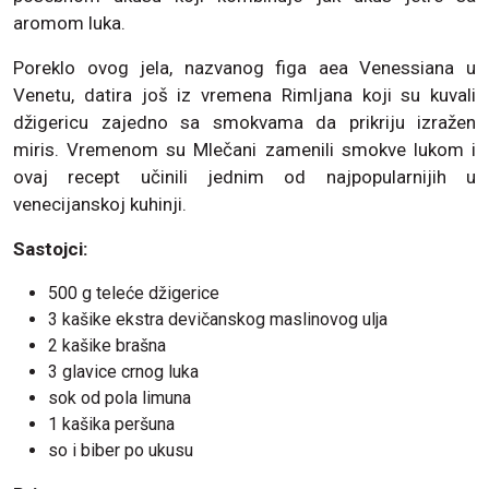
aromom luka.
Poreklo ovog jela, nazvanog figa aea Venessiana u
Venetu, datira još iz vremena Rimljana koji su kuvali
džigericu zajedno sa smokvama da prikriju izražen
miris. Vremenom su Mlečani zamenili smokve lukom i
ovaj recept učinili jednim od najpopularnijih u
venecijanskoj kuhinji.
Sastojci:
500 g teleće džigerice
3 kašike ekstra devičanskog maslinovog ulja
2 kašike brašna
3 glavice crnog luka
sok od pola limuna
1 kašika peršuna
so i biber po ukusu