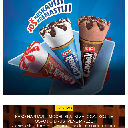
GASTRO
KAKO NAPRAVITI MOCHI, SLATKI ZALOGAJ KOJI JE
OSVOJIO DRUŠTVENE MREŽE
Ako ste poslednjih meseci proveli makar nekoliko minuta na TikToku ili