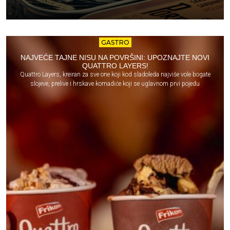
GASTRO
NAJVEĆE TAJNE NISU NA POVRŠINI: UPOZNAJTE NOVI
QUATTRO LAYERS!
Quattro Layers, kreiran za sve one koji kod sladoleda najviše vole bogate
slojeve, prelive i hrskave komadiće koji se uglavnom prvi pojedu