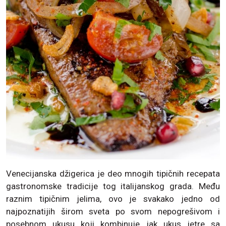
Venecijanska džigerica je deo mnogih tipičnih recepata
gastronomske tradicije tog italijanskog grada. Među
raznim tipičnim jelima, ovo je svakako jedno od
najpoznatijih širom sveta po svom nepogrešivom i
posebnom ukusu koji kombinuje jak ukus jetre sa