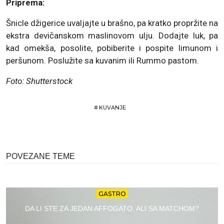
Priprema:
Šnicle džigerice uvaljajte u brašno, pa kratko propržite na
ekstra devičanskom maslinovom ulju. Dodajte luk, pa
kad omekša, posolite, pobiberite i pospite limunom i
peršunom. Poslužite sa kuvanim ili Rummo pastom.
Foto: Shutterstock
#
KUVANJE
POVEZANE TEME
GASTRO
DA LI STE ZA JEDAN AFFOGATO, ALI SA MATCHOM?